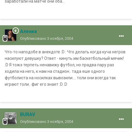
заработали на матче они оба...
Аленка
Опубликовано
3 ноября, 2004
Что-то наподобе в анекдоте :D : Что делать когда куча негров
насилуют девушку? Ответ - кинуть им баскетбольный мячик!
:D Я тожэ терпеть ненавижу футбол, но прадва пару раз
ходила на него, к нам на стадион.. тада еше одного
футболиста на носилках вывозили.... толи они всегда так
играют толи.. фиг его знает :D :D
BURAV
Опубликовано
3 ноября, 2004