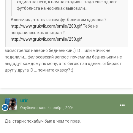
ходила на него, к нам на стадион.. тада еше одного
футболиста на носилках вывозили....
Алёньчик , что ты с этим футболистом сделала ?
http://www.grukvik.com/smile/280.gif
Тебе не
понравилось как он играл ?
http://www.grukvik.com/smile/250.gif
засмотрелся наверно бедненький ;) :D ... или мячик не
поделили....филосовский вопрос: почему им бедненьким не
выдадут каждому по мячу, а то бегают за одним, отбирают
друг у друга :D ... помните сказку? ;)
urir
Опубликовано
4 ноября, 2004
Да, старик похабыч был в чем то прав.