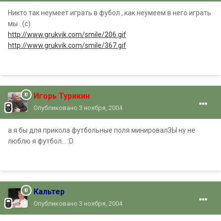
Никто так неумеет играть в фубол , как неумеем в него играть
мы . (с)
http://www.grukvik.com/smile/206.gif
http://www.grukvik.com/smile/367.gif
Игорь Турикин
Опубликовано
3 ноября, 2004
а я бы для прикола футбольные поля минировалЗЫ ну не
люблю я футбол... :D
Кальтер
Опубликовано
3 ноября, 2004