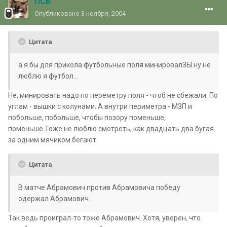
ПСБ
Опубликовано
3 ноября, 2004
Цитата
а я бы для прикола футбольные поля минировалЗЫ ну не
люблю я футбол...
Не, минировать надо по переметру поля - чтоб не сбежали. По
углам - вышки с колунами. А внутри периметра - МЗП и
побольше, побольше, чтобы позору поменьше,
поменьше.Тоже не люблю смотреть, как двадцать два бугая
за одним мячиком бегают.
Цитата
В матче Абрамович против Абрамовича победу
одержал Абрамович.
Так ведь проиграл-то тоже Абрамович. Хотя, уверен, что