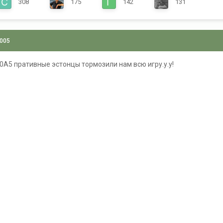
308
175
142
131
2005
- 0А5 пративные эстонцы тормозили нам всю игру.у.у!