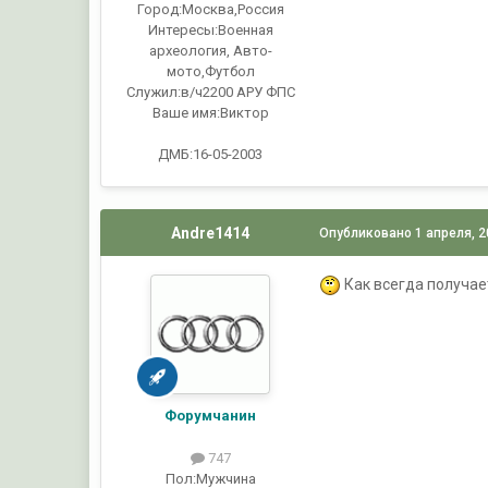
Город:
Москва,Россия
Интересы:
Военная
археология, Авто-
мото,Футбол
Служил:
в/ч2200 АРУ ФПС
Ваше имя:
Виктор
ДМБ:16-05-2003
Andre1414
Опубликовано
1 апреля, 
Как всегда получает
Форумчанин
747
Пол:
Мужчина