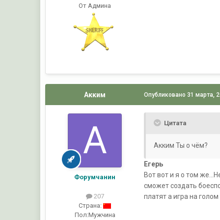
От Админа
Акким
Опубликовано
31 марта, 
Цитата
Акким Ты о чём?
Егерь
Вот вот и я о том же..
Форумчанин
сможет создать боесп
платят а игра на голом
207
Страна:
Пол:
Мужчина