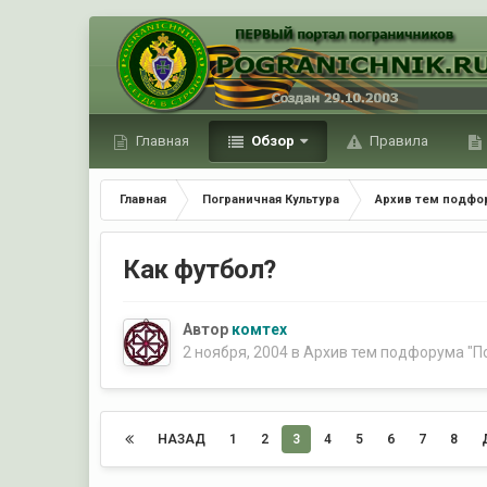
Главная
Обзор
Правила
Главная
Пограничная Культура
Архив тем подфор
Как футбол?
Автор
комтех
2 ноября, 2004
в
Архив тем подфорума "П
НАЗАД
1
2
3
4
5
6
7
8