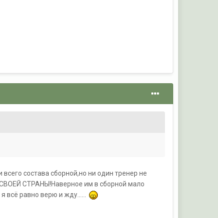
и всего состава сборной,но ни один тренер не
Ь СВОЕЙ СТРАНЫ!Наверное им в сборной мало
 всё равно верю и жду......