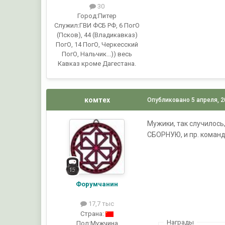
30
Город:
Питер
Служил:
ГВИ ФСБ РФ, 6 ПогО
(Псков), 44 (Владикавказ)
ПогО, 14 ПогО, Черкесский
ПогО, Нальчик...)) весь
Кавказ кроме Дагестана.
комтех
Опубликовано
5 апреля, 
Мужики, так случилось
СБОРНУЮ, и пр. команды
Форумчанин
17,7 тыс
Страна:
Награды
Пол:
Мужчина