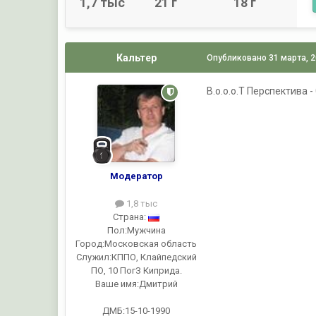
1,7 тыс
21 г
18 г
Кальтер
Опубликовано
31 марта, 
В.о.о.о.Т Перспектива 
Модератор
1,8 тыс
Страна:
Пол:
Мужчина
Город:
Московская область
Служил:
КППО, Клайпедский
ПО, 10 ПогЗ Киприда.
Ваше имя:
Дмитрий
ДМБ:15-10-1990