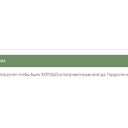
2005
ся,хотят чтобы было ХОРОШО,а получается,как всегда. Гордости не