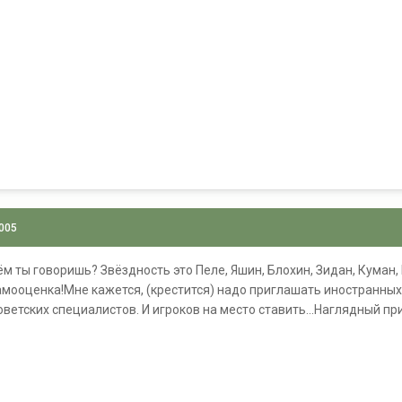
2005
м ты говоришь? Звёздность это Пеле, Яшин, Блохин, Зидан, Куман, 
мооценка!Мне кажется, (крестится) надо приглашать иностранных
оветских специалистов. И игроков на место ставить...Наглядный пр