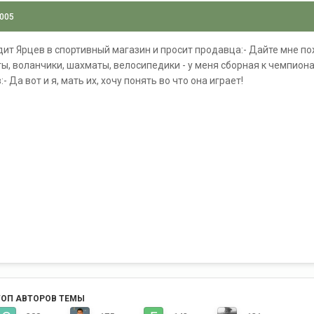
2005
одит Ярцев в спортивный магазин и просит продавца:- Дайте мне п
иты, воланчики, шахматы, велосипедики - у меня сборная к чемпион
- Да вот и я, мать их, хочу понять во что она играет!
ТОП АВТОРОВ ТЕМЫ