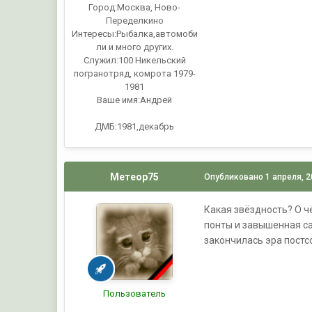
Город:
Москва, Ново-
Переделкино
Интересы:
Рыбалка,автомоби
ли и много других.
Служил:
100 Никельский
погранотряд, комрота 1979-
1981
Ваше имя:
Андрей
ДМБ:1981,декабрь
Метеор75
Опубликовано
1 апреля, 
Какая звёздность? О чё
понты и завышенная са
закончилась эра постс
Пользователь