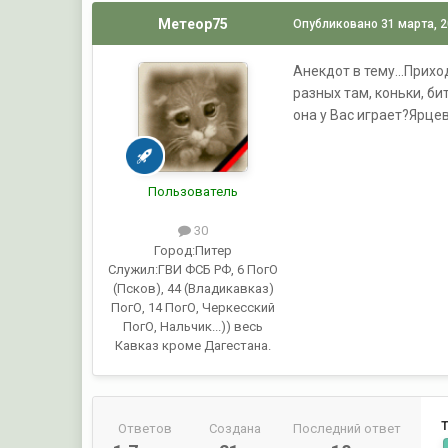
Метеор75
Опубликовано
31 марта, 
Анекдот в тему...Прих
разных там, коньки, б
она у Вас играет?Ярцев:
Пользователь
30
Город:
Питер
Служил:
ГВИ ФСБ РФ, 6 ПогО
(Псков), 44 (Владикавказ)
ПогО, 14 ПогО, Черкесский
ПогО, Нальчик...)) весь
Кавказ кроме Дагестана.
Ответов
Создана
Последний ответ