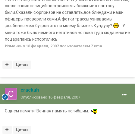
около своих позиций построили,мы ближние к пантону
были.Сказали сюрпризов не оставлять,все блиндажи наши
офицеры проверили сами.А фотки трассы узнаваемы
,особенно меж бугров это по моему ближе к Кундузу?
У
меня тоже было немного негативов но пока туда сюда многие
поцарапаись испортились.
Изменено
16 февраля, 2007
пользователем Zema
Цитата
crackuh
Опубликовано
16 февраля, 2007
С днем памяти! Вечная память погибшим.
Цитата