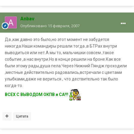
Anbav
Опубликовано
15 февраля, 2007
Да ,как давно это было,но этот момент не забудется
никогда.Наши командиры решали тогда ,в БТРах внутри
выводиться или нет.А мы то, мальчишки совсем ,такое
событие ,а нас внутри.Но в конце решили на броне.Как все
были этому рады,душа пела.Через Нижний Пяндж проходили
,местные действительно радовались,встречали с цветами
улыбками,даже не вериться , что дествительно так было
когда-то.
ВСЕХ С ВЫВОДОМ ОКПВ и СА!!!
Цитата