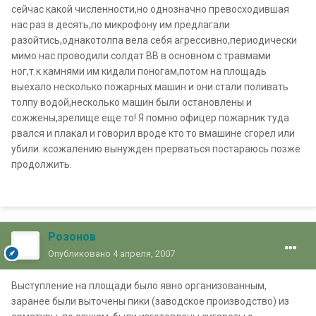
сейчас какой численности,но однозначно превосходившая
нас раз в десять,по микрофону им предлагали
разойтись,однакотолпа вела себя агрессивно,периодически
мимо нас проводили солдат ВВ в основном с травмами
ног,т.к.камнями им кидали поногам,потом на площадь
выехало несколько пожарных машин и они стали поливать
толпу водой,несколько машин были остановлены и
сожжены,зрелище еще то! Я помню офицер пожарник туда
рвался и плакал и говорил вроде кто то вмашине сгорел или
убили. ксожалению вынужден прерваться постараюсь позже
продолжить.
Розонов
Опубликовано
4 апреля, 2007
Выступление на площади было явно организованным,
заранее были выточены пики (заводское производство) из