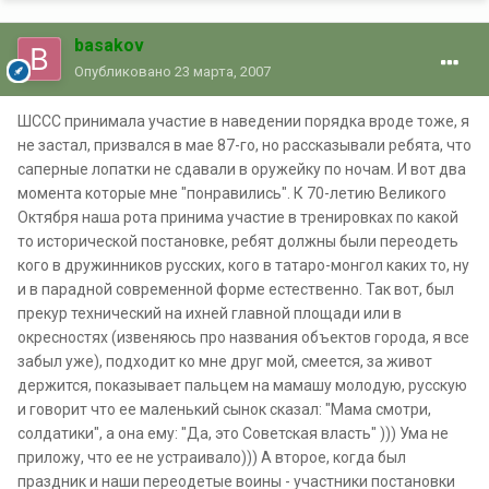
basakov
Опубликовано
23 марта, 2007
ШССС принимала участие в наведении порядка вроде тоже, я
не застал, призвался в мае 87-го, но рассказывали ребята, что
саперные лопатки не сдавали в оружейку по ночам. И вот два
момента которые мне "понравились". К 70-летию Великого
Октября наша рота принима участие в тренировках по какой
то исторической постановке, ребят должны были переодеть
кого в дружинников русских, кого в татаро-монгол каких то, ну
и в парадной современной форме естественно. Так вот, был
прекур технический на ихней главной площади или в
окресностях (извеняюсь про названия объектов города, я все
забыл уже), подходит ко мне друг мой, смеется, за живот
держится, показывает пальцем на мамашу молодую, русскую
и говорит что ее маленький сынок сказал: "Мама смотри,
солдатики", а она ему: "Да, это Советская власть" ))) Ума не
приложу, что ее не устраивало))) А второе, когда был
праздник и наши переодетые воины - участники постановки