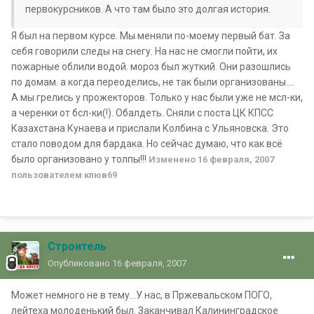
первокурсников. А что там было это долгая история.
Я был на первом курсе. Мы меняли по-моему первый бат. За
себя говорили следы на снегу. На нас не смогли пойти, их
пожарные облили водой. мороз был жуткий. Они разошлись
по домам. а когда переоделись, не так были организованы....
А мы грелись у прожекторов. Только у нас были уже не мсл-ки,
а черенки от бсл-ки(!). Обалдеть. Сняли с поста ЦК КПСС
Казахстана Кунаева и прислали Колбина с Ульяновска. Это
стало поводом для бардака. Но сейчас думаю, что как всё
было организовано у толпы!!!
Изменено
16 февраля, 2007
пользователем клюв69
Строитель
Опубликовано
16 февраля, 2007
Может немного не в тему...У нас, в Пржевальском ПОГО,
лейтеха молоденький был. Заканчивал Калининградское