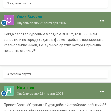
3 недели спустя...
Олег Бычков
Опубликовано
22 сентября, 2007
Когда работал курсовым в родном ВПККУ, то в 1993 нам
запретили по городу ходить в форме - дабы не нервировать
краснолампасников, т.е. аульную братву, которая прибыла
покорять столицу!!!
4 месяца спустя...
Не ангел
Опубликовано
22 января, 2008
Привет Братья!Служил в Бурундайской стройроте. событий 86
года, глазами собственными не видел, в виду малолетства