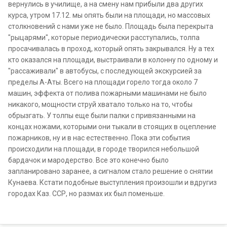
вернулись в училище, а на смену нам прибыли два других
курса, утром 17.12. мы опять были на площади, но массовых
столкновений с нами уже не было. Площадь была перекрыта
"рыцарями", которые периодически расступались, толпа
просачивалась в проход, который опять закрывался. Ну а тех
кто оказался на площади, выстраивали в колонну по одному и
"рассаживали" в автобусы, с последующей экскурсией за
пределы А-Аты. Всего на площади горело тогда около 7
машин, эффекта от полива пожарными машинами не было
никакого, мощности струй хватало только на то, чтобы
обрызгать. У толпы еще были палки с привязанными на
концах ножами, которыми они тыкали в стоящих в оцепление
пожарников, ну и в нас естественно. Пока эти события
происходили на площади, в городе творился небольшой
бардачок и мародерство. Все это конечно было
запланировано заранее, а сигналом стало решение о снятии
Кунаева. Кстати подобные выступления произошли и вдругиз
городах Каз. ССР, но размах их был поменьше.