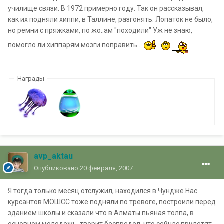
училище связи. В 1972 примерно году. Так он рассказывал,
как их подняли хиппи, в Таллине, разгонять. Лопаток не было,
но ремни с пряжками, по жо..ам "походили" Уж не знаю,
помогло ли хиппарям мозги поправить...
Награды
avp_aktau
Опубликовано
20 февраля, 2007
Я тогда только месяц отслужил, находился в Чундже.Нас
курсантов МОШСС тоже подняли по тревоге, построили перед
зданием школы и сказали что в Алматы пьяная толпа, в