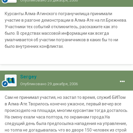
Опубликовано
26 декабря, 2006
Курсанты Алма-Атинского погранучилища принимали
участие в разгоне демонстрации в Алма-Ате на пл.Брежнева.
Участники тех событий откликнитесь, расскажите как это
было. В средствах массовой информации как всегда
умалчивается об участии пограничников в каких бы то ни
было внутренних конфликтах.
Sergey
Опубликовано
29 декабря, 2006
Сам не принимал участия, но застал то время, служиб БИПом
в Алма-Ате.Творилось конечно ужасное, первый вечер все
происходило на площади, многим курсантам тогда досталось.
На смену ехали часа полтора, по окраинам города.На
следущий день была предпосылка нападения на управление,
но толпа не догадывалась что во дворе 150 человек из строй