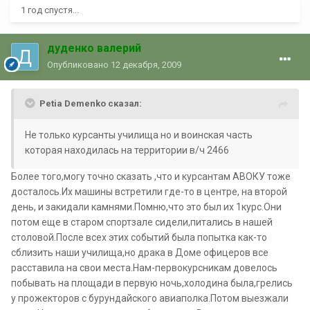
1 год спустя...
дуденко валерий
Опубликовано
12 декабря, 2009
Petia Demenko сказал:
Не только курсанты училища но и воинская часть
которая находилась на территории в/ч 2466
Более того,могу точно сказать ,что и курсантам АВОКУ тоже
досталось.Их машины встретили где-то в центре, на второй
день, и закидали камнями.Помню,что это был их 1курс.Они
потом еще в старом спортзале сидели,питались в нашей
столовой.После всех этих событий была попытка как-то
сблизить наши училища,но драка в Доме офицеров все
расставила на свои места.Нам-первокурсникам довелось
побывать на площади в первую ночь,холодина была,грелись
у прожекторов с бурундайского авиаполка.Потом выезжали