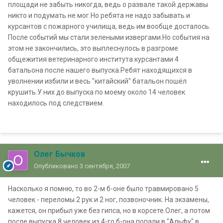
площади не забыть никогда, ведь о развале такой державы
никто и подумать не мог.Но ребята не надо забывать и
курсантов с пожарного училища, ведь им вообще досталось.
После событий мы стали зелеными извергами.Но события на
этом не закончились, это выплеснулось в разгроме
общежития ветеринарного института курсантами 4
батальона после нашего выпуска.Ребят находящихся в
уволнении избили и весь "китайский" батальон пошёл
крушить.У них до выпуска по моему около 14 человек
находилось под следствием.
Олег Бычков
Опубликовано
3 сентября, 2007
Насколько я помню, то во 2-м б-оне было травмировано 5
человек - переломы 2 рук и 2 ног, позвоночник. На экзамены,
кажется, он прибыл уже без гипса, но в корсете.Олег, а потом
после выпуска 8 человек из 4-го б-она попали в "Альфу" в