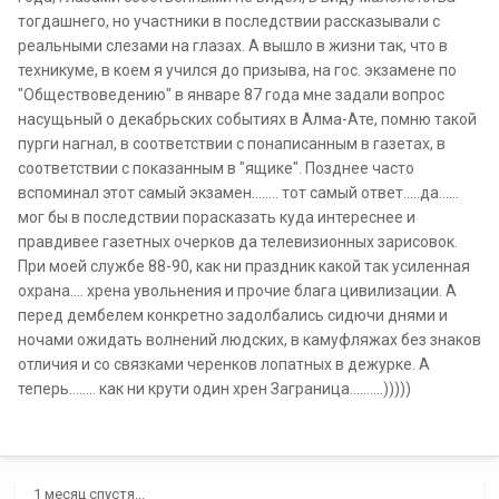
тогдашнего, но участники в последствии рассказывали с
реальными слезами на глазах. А вышло в жизни так, что в
техникуме, в коем я учился до призыва, на гос. экзамене по
"Обществоведению" в январе 87 года мне задали вопрос
насущьный о декабрьских событиях в Алма-Ате, помню такой
пурги нагнал, в соответствии с понаписанным в газетах, в
соответствии с показанным в "ящике". Позднее часто
вспоминал этот самый экзамен........ тот самый ответ.....да......
мог бы в последствии порасказать куда интереснее и
правдивее газетных очерков да телевизионных зарисовок.
При моей службе 88-90, как ни праздник какой так усиленная
охрана.... хрена увольнения и прочие блага цивилизации. А
перед дембелем конкретно задолбались сидючи днями и
ночами ожидать волнений людских, в камуфляжах без знаков
отличия и со связками черенков лопатных в дежурке. А
теперь........ как ни крути один хрен Заграница..........)))))
1 месяц спустя...