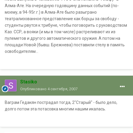
Алма-Ате. На очередную годовщину данных событий (по-
моему, в 94-95г.г.) в Алма-Ате было разыграно
театрализованное представление как борцы за свободу -
студенты рвутся к трибуне, чтобы поговорить с руководством
Каз. ССР, а вояки (и мы в том числе) растреливают их из
пулеметов и другого автоматического оружия. А потом на
площади Новой (бывш. Брежнева) поставили стелу в память
освободителям...
Stasiko
Опубликовано
4 сентября, 2007
Ваграм Гедакян пострадал тогда, 2"Старый" - было дело,
долго потом эта потасовка многим нашим икалась.