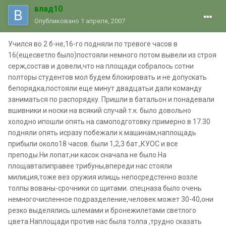
влад10
Опубликовано
1 апреля, 2007
Учился во 2 б-не,16-го подняли по тревоге часов в
16(ещесветло было)постояли немного потом вывели из строя
серж,состав и довели,что на площади собралось сотни
полторы студентов мол будем блокировать и не допускать
бепорядка,постояли еще минут двадцатьи дали команду
заниматься по распорядку. Пришли в батальон и понадевали
вшивники и носки на всякий случай т.к. было довольно
холодно ипошли опять на самоподготовку.примерно в 17.30
подняли опять исразу побежали к машинам,наплощадь
прибыли около18 часов. были 1,2,3 бат.,КУОС и все
преподы.Ни лопат,ни касок сначала не было.На
площавталиправее трибуны,впереди нас стояли
милиция,тоже вез оружия илищь непосредстенно возле
толпы вованы-срочники со щитами. спецназа было очень
немногочисленное подразделение,человек может 30-40,они
резко выделялись шлемами и бронежилетами светлого
цвета.Наплощади против нас была толпа ,трудно сказать