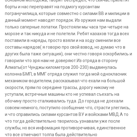
основном молодежь, творит беспредел, что сейчас прилетят
борты и нас переправят на подмогу курсантам
погранучилища, которые совместно с силами ВВ и милиции в
данный момент наводят порядок. Из оружия нам выдали
только саперные лопатки. Простояли мы часа три-четыре на
морозе и так никуда и не полетели. Ребят казахов тогда всех
поставили в наряды, просто взяли и на ходу сменили все
составы нарядов( я говорю про свой взвод, но думаю что в
других была таже ситуация), они честно говоря оскорбились и
говорили что зря нам не доверяют.Из отряда в сторону
Алматы(от Чунджы километров 200-230) выдвинулась
колонна БМП, в ММГ отряда служил тогда мой однокласник
механиком-водителем, рассказывал что ехали на большой
скорости, прям по середине трассы, дорогу никому не
уступали, встречные машины кто не успевал съехать на
обочину просто сталкивались туда. До города не доехали
совсем немного, поступило сообщение что, страсти улеглись,
и что справились силами курсантов ВУ и войсками МВД.А то
что тогда действительно творилось узнавали уже после
службы, но вся инфомация противоречивая, единственное
что все отмечают толпа была действительно