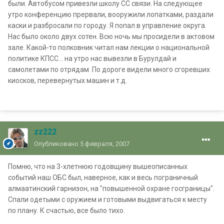
были. Автобусом привезли школу СС связи. На следующее
утро конференцию прервали, вооружили лопатками, раздали
каски и разбросали по городу. Я попал в управление округа.
Нас было около двух сотен. Всю ночь мы просидели в актовом
зале. Какой-то полковник читал нам лекции о национальной
политике КПСС... на утро нас вывезли в Бурулдай и
самолетами по отрядам. По дороге видели много сгоревших
киосков, перевернутых машин и т.д.
zz222
Опубликовано
5 февраля, 2007
Помню, что на 3-хлетнюю годовщину вышеописанных
событий наш ОБС был, наверное, как и весь пограничный
алмаатинский гарнизон, на "повышенной охране госграницы".
Спали одетыми с оружием и готовыми выдвигаться к месту
по плану. К счастью, все было тихо.