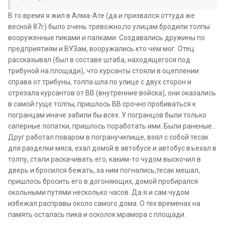
В то время я жил в Алма-Ате (да и призвался оттуда же
весной 87г) было очень тревожно,по улицам бродили толпы
вооруженные пиками и палками. Создавались дружины по
предприятиям и ВУЗам, вооружались кто чем мог. Отец
рассказывал (был в составе штаба, находящегося под
трибуной на площади), что курсанты стояли в оцеплении
справа от трибуны, толпа шла по улице с двух сторон и
отрезала курсантов от ВВ (внутренние войска), они оказались
в самой гуще толпы, пришлось ВВ срочно пробиваться к
погранцам иначе забили бы всех. У погранцов были только
саперные лопатки, пришлось поработать ими. Были раненые...
Друг работал поваром в погранучилище, взял с собой тесак
для разделки мяса, ехал домой в автобусе и автобус въехал в
толпу, стали раскачивать его, каким-то чудом выскочил в
дверь и бросился бежать, за ним погнались,тесак мешал,
пришлось бросить его в догоняющих, домой пробирался
окольными путями несколько часов. Да я и сам чудом
избежал расправы около самого дома. О тех временах на
память осталась пика и осколок мрамора с площади.