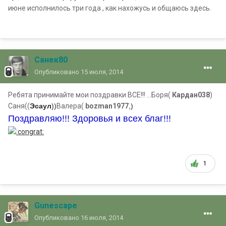
июне исполнилось три года , как нахожусь и общаюсь здесь.
Санек80
Опубликовано
15 июля, 2014
Ребята принимайте мои поздравки ВСЕ!!! ...Боря(
Кардан038
)
Саня((
Эсаул
))
Валера(
bozman1977
,)
Поздравляю!!! Здоровья и всех благ!!!
1
Gunescape
Опубликовано
16 июля, 2014