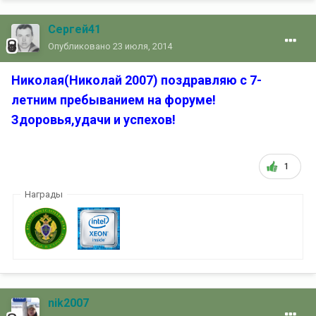
Сергей41
Опубликовано
23 июля, 2014
Николая(Николай 2007) поздравляю с 7-
летним пребыванием на форуме!
Здоровья,удачи и успехов!
1
Награды
nik2007