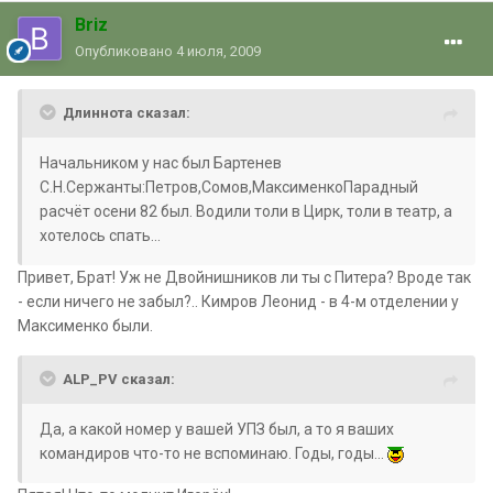
Briz
Опубликовано
4 июля, 2009
Длиннота сказал:
Начальником у нас был Бартенев
С.Н.Сержанты:Петров,Сомов,МаксименкоПарадный
расчёт осени 82 был. Водили толи в Цирк, толи в театр, а
хотелось спать...
Привет, Брат! Уж не Двойнишников ли ты с Питера? Вроде так
- если ничего не забыл?.. Кимров Леонид - в 4-м отделении у
Максименко были.
ALP_PV сказал:
Да, а какой номер у вашей УПЗ был, а то я ваших
командиров что-то не вспоминаю. Годы, годы...