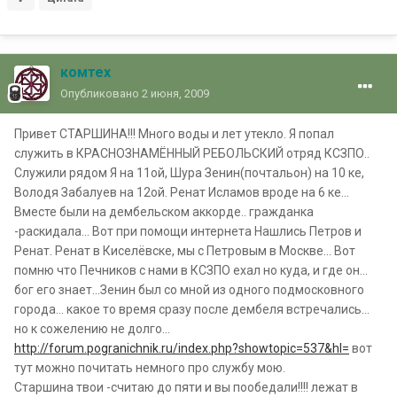
комтех
Опубликовано
2 июня, 2009
Привет СТАРШИНА!!! Много воды и лет утекло. Я попал
служить в КРАСНОЗНАМЁННЫЙ РЕБОЛЬСКИЙ отряд КСЗПО..
Служили рядом Я на 11ой, Шура Зенин(почтальон) на 10 ке,
Володя Забалуев на 12ой. Ренат Исламов вроде на 6 ке...
Вместе были на дембельском аккорде.. гражданка
-раскидала... Вот при помощи интернета Нашлись Петров и
Ренат. Ренат в Киселёвске, мы с Петровым в Москве... Вот
помню что Печников с нами в КСЗПО ехал но куда, и где он...
бог его знает...Зенин был со мной из одного подмосковного
города... какое то время сразу после дембеля встречались...
но к сожелению не долго...
http://forum.pogranichnik.ru/index.php?showtopic=537&hl=
вот
тут можно почитать немного про службу мою.
Старшина твои -считаю до пяти и вы пообедали!!!! лежат в