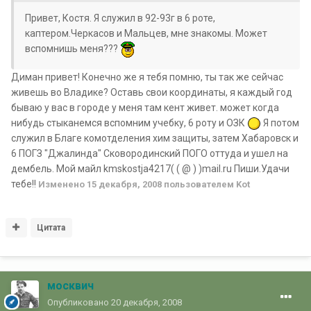
Привет, Костя. Я служил в 92-93г в 6 роте,
каптером.Черкасов и Мальцев, мне знакомы. Может
вспомнишь меня???
Диман привет! Конечно же я тебя помню, ты так же сейчас
живешь во Владике? Оставь свои координаты, я каждый год
бываю у вас в городе у меня там кент живет. может когда
нибудь стыканемся вспомним учебку, 6 роту и ОЗК
Я потом
служил в Благе комотделения хим защиты, затем Хабаровск и
6 ПОГЗ "Джалинда" Сковородинский ПОГО оттуда и ушел на
дембель. Мой майл kmskostja4217( ( @ ) )mail.ru Пиши.Удачи
тебе!!
Изменено
15 декабря, 2008
пользователем Kot
Цитата
москвич
Опубликовано
20 декабря, 2008