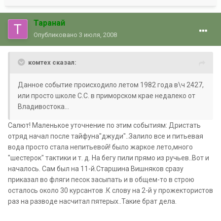
Таранай
Опубликовано
3 июля, 2008
комтех сказал:
Данное событие происходило летом 1982 года в\ч 2427,
или просто школе С.С. в приморском крае недалеко от
Владивостока...
Салют! Маленькое уточнение по этим событиям: Дристать
отряд начал после тайфуна"джуди"..Залило все и питьевая
вода просто стала непитьевой! было жаркое лето,много
"шестерок" тактики и т. д. На бегу пили прямо из ручьев..Вот и
началось. Сам был на 11-й.Старшина Вишняков сразу
приказал во фляги песок засыпать и в общем-то в строю
осталось около 30 курсантов .К слову на 2-й у прожектористов
раз на разводе насчитал пятерых..Такие брат дела.