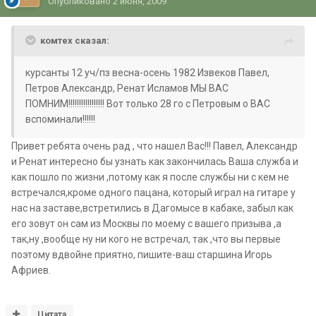
Опубликовано
2 июня, 2009
комтех сказал:
курсанты 12 уч/пз весна-осень 1982 Извеков Павел,
Петров Александр, Ренат Исламов МЫ ВАС
ПОМНИМ!!!!!!!!!!!!!!!!! Вот только 28 го с Петровым о ВАС
вспоминали!!!!!!
Привет ребята очень рад , что нашел Вас!!! Павел, Александр
и Ренат интересно бы узнать как закончилась Ваша служба и
как пошло по жизни ,потому как я после службы ни с кем не
встречался,кроме одного пацана, который играл на гитаре у
нас на заставе,встретились в Дагомысе в кабаке, забыл как
его зовут он сам из Москвы по моему с вашего призыва ,а
так,ну ,вообще ну ни кого не встречал, так ,что вы первые
поэтому вдвойне приятно, пишите-ваш старшина Игорь
Африев.
Цитата