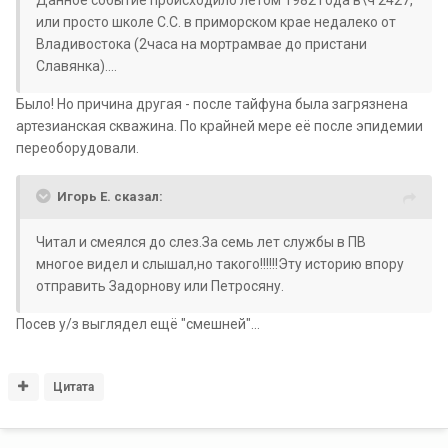
Данное событие происходило летом 1982 года в\ч 2427,
или просто школе С.С. в приморском крае недалеко от
Владивостока (2часа на мортрамвае до пристани
Славянка)....
Было! Но причина другая - после тайфуна была загрязнена
артезианская скважина. По крайней мере её после эпидемии
переоборудовали.
Игорь Е. сказал:
Читал и смеялся до слез.За семь лет службы в ПВ
многое видел и слышал,но такого!!!!!!Эту историю впору
отправить Задорнову или Петросяну.
Посев у/з выглядел ещё "смешней"...
Цитата