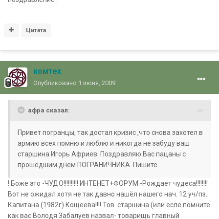
Цитата
комтех
Опубликовано
1 июня, 2009
aфра сказал:
Привет погранцы, так достал кризис ,что снова захотел в
армию всех помню и люблю и никогда не забуду ваш
старшина Игорь Африев. Поздравляю Вас пацаны с
прошедшим днем ПОГРАНИЧНИКА. Пишите
! Боже это -ЧУДО!!!!!!!!!! ИНТЕНЕТ+ФОРУМ -Рождает чудеса!!!!!!!!
Вот не ожидал хотя не так давно нашёл нашего нач. 12 уч/пз.
Капитана (1982г) Кощеева!!!! Тов. старшина (или есле помните
как вас Володя Забалуев назвал-
товарищь главный