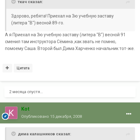
ткач сказал:
Здорово, ребята! Приехал на 3ю учебную заставу
(литера "В") весной 89-го.
А я Приехал на 3ю учебную заставу (литера "В") весной 91
сменил там инструктора Сёмина ,как звать не помню,
помоему Саша. Второй был Дима Харченко начальник тот-же.
Цитата
2 месяца спустя...
Kot
Опубликовано
15 декабря, 2008
дима калашников сказал: