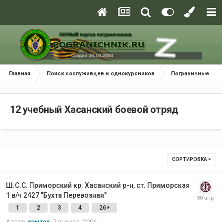
Главная
Поиск сослуживцев и однокурсников
Пограничные окр
12 учебный Хасанский боевой отряд
СОРТИРОВКА
Ш.С.С. Приморский кр. Хасанский р-н, ст. Приморская
1 в/ч 2427 "Бухта Перевозная"
1
2
3
4
26
Автор
комтех
,
7 января, 2006