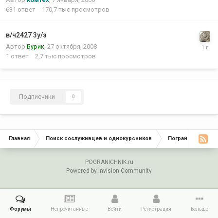
631
ответ
170,7 тыс
просмотров
в/ч2427 3у/з
Автор
Бурик
,
27 октября, 2008
1
ответ
2,7 тыс
просмотров
Подписчики
0
Главная
Поиск сослуживцев и однокурсников
Пограничные окр
POGRANICHNIK.ru
Powered by Invision Community
Форумы
Непрочитанные
Войти
Регистрация
Больше