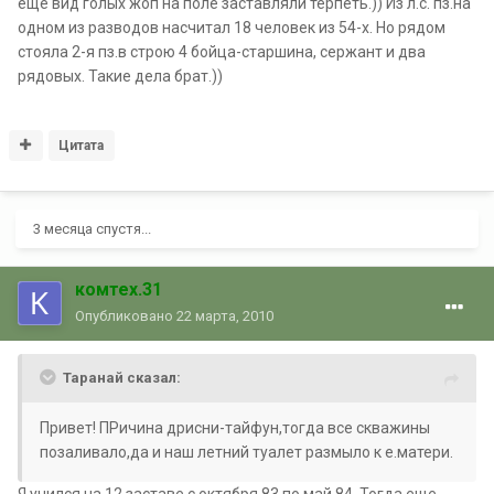
еще вид голых жоп на поле заставляли терпеть.)) Из л.с. пз.на
одном из разводов насчитал 18 человек из 54-х. Но рядом
стояла 2-я пз.в строю 4 бойца-старшина, сержант и два
рядовых. Такие дела брат.))
Цитата
3 месяца спустя...
комтех.31
Опубликовано
22 марта, 2010
Таранай сказал:
Привет! ПРичина дрисни-тайфун,тогда все скважины
позаливало,да и наш летний туалет размыло к е.матери.