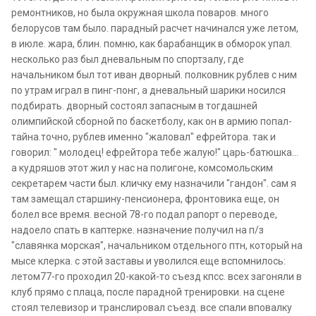
ремонтников, но была окружная школа поваров. много
белорусов там было. парадный расчет начинался уже летом,
в июле. жара, блин. помню, как барабанщик в обморок упал.
несколько раз был дневальным по спортзалу, где
начальником был тот иван дворный. полковник рублев с ним
по утрам играл в пинг-понг, а дневальный шарики носился
подбирать. дворный состоял запасным в тогдашней
олимпийской сборной по баскетболу, как он в армию попал-
тайна.точно, рублев именно "жаловал" ефрейтора. так и
говорил: " молодец! ефрейтора тебе жалую!" царь-батюшка...
а кудряшов этот жил у нас на полигоне, комсомольским
секретарем части был. кличку ему назначили "гандон". сам я
там замещал старшину-пенсионера, фронтовика еще, он
болел все время. весной 78-го подал рапорт о переводе,
надоело спать в каптерке. назначение получил на п/з
"славянка морская", начальником отдельного птн, который на
мысе клерка. с этой заставы и уволился.еще вспомнилось:
летом77-го проходил 20-какой-то съезд кпсс. всех загоняли в
клуб прямо с плаца, после парадной тренировки. на сцене
стоял телевизор и транслировал съезд. все спали вповалку