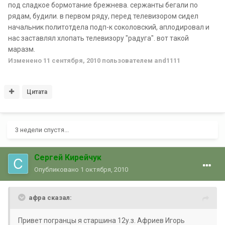
под сладкое бормотание брежнева. сержанты бегали по
рядам, будили. в первом ряду, перед телевизором сидел
начальник политотдела подп-к соколовский, аплодировал и
нас заставлял хлопать телевизору "радуга". вот такой
маразм.
Изменено
11 сентября, 2010
пользователем and1111
Цитата
3 недели спустя...
Сергей Кирейчук
Опубликовано
1 октября, 2010
aфра сказал:
Привет погранцы я старшина 12у.з. Африев Игорь