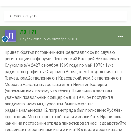
3 недели спустя...
ЛВН-71
Опубликовано
26 октября, 2010
Привет, братья пограничники!Представляюсь по случаю
регистрации на форуме. Лешневский Валерий Николаевич.
Служил в в/ч 2427 с ноября 1969 года по май 1970г 1у/з
радиотелеграфисты.Старшина Воляс, ком.1 отделения ст.с-т
Грачёв, ком.2отделения с-т Красовский, ком.3 отделения с-т
Морозов.Начальник заставы ст.л-т Никитин Валерий
(запомнил имя, потому что тёзка). Начальника заставы
уважали,правильный офицер был. В 1970 он поступил в
академию, чему мы, курсанты, были искренне
рады.Начальником 12 погранотряда был полковник Рублёв-
фронтовик. Мы его просто обожали и звали батя.Нравилось
как он на построении отряда приветсвовал нас: -здравствуйте
товарищи пограничники и и и и и и и!!!В отряде дослуживали