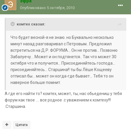
эфра
Опубликовано
5 октября, 2010
комтех сказал:
Что будет весной-я не знаю. но Буквально несколько
минут назад разговаривал с Петровым.. Предложил
встретиться на Д.Р. ФОРУМА... Он не против... Позвоню
Забалуечу... Может и он подтянется.. Так что может 30
октября что и получится... Присоединяйтесь господа...
присоединяйтесь... Старшина!! ты бы Лёше Кощееву
отписал бы... может он когда-где бывает... Тебя то он
наверное больше помнит.
А где его найти то? комтех, может, ты, нас обьедениш у тебя
форум как твое .... все родное .с уважением к комтеху!!!
.Старшина.
Цитата