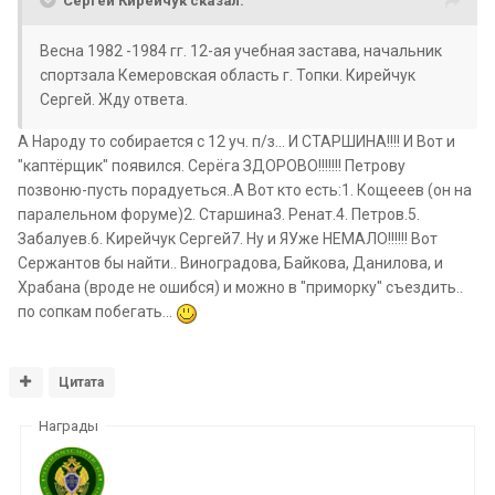
Сергей Кирейчук сказал:
Весна 1982 -1984 гг. 12-ая учебная застава, начальник
спортзала Кемеровская область г. Топки. Кирейчук
Сергей. Жду ответа.
А Народу то собирается с 12 уч. п/з... И СТАРШИНА!!!! И Вот и
"каптёрщик" появился. Серёга ЗДОРОВО!!!!!!! Петрову
позвоню-пусть порадуеться..А Вот кто есть:1. Кощееев (он на
паралельном форуме)2. Старшина3. Ренат.4. Петров.5.
Забалуев.6. Кирейчук Сергей7. Ну и ЯУже НЕМАЛО!!!!!! Вот
Сержантов бы найти.. Виноградова, Байкова, Данилова, и
Храбана (вроде не ошибся) и можно в "приморку" съездить..
по сопкам побегать...
Цитата
Награды