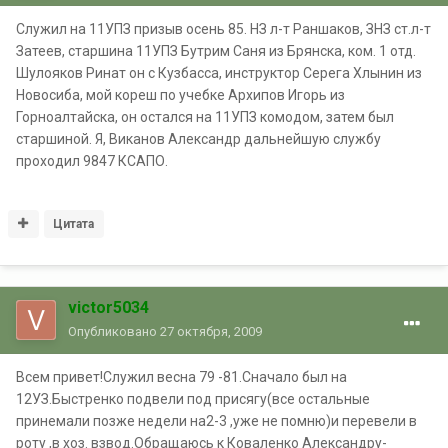
Служил на 11УПЗ призыв осень 85. НЗ л-т Раншаков, ЗНЗ ст.л-т
Затеев, старшина 11УПЗ Бутрим Саня из Брянска, ком. 1 отд.
Шулояков Ринат он с Кузбасса, инструктор Серега Хлынин из
Новосиба, мой кореш по учебке Архипов Игорь из
Горноалтайска, он остался на 11УПЗ комодом, затем был
старшиной. Я, Виканов Александр дальнейшую службу
проходил 9847 КСАПО.
Цитата
victor5034
Опубликовано
27 октября, 2009
Всем привет!Служил весна 79 -81.Сначало был на
12УЗ.Быстренко подвели под присягу(все остальные
принемали позже недели на2-3 ,уже не помню)и перевели в
роту ,в хоз. взвод.Обращаюсь к Коваленко Александру-