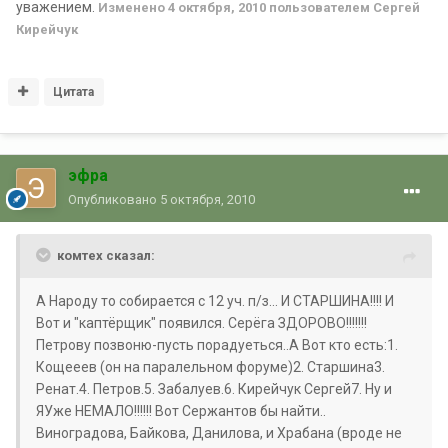
уважением.
Изменено
4 октября, 2010
пользователем Сергей
Кирейчук
Цитата
эфра
Опубликовано
5 октября, 2010
комтех сказал:
А Народу то собирается с 12 уч. п/з... И СТАРШИНА!!!! И
Вот и "каптёрщик" появился. Серёга ЗДОРОВО!!!!!!!
Петрову позвоню-пусть порадуеться..А Вот кто есть:1.
Кощееев (он на паралельном форуме)2. Старшина3.
Ренат.4. Петров.5. Забалуев.6. Кирейчук Сергей7. Ну и
ЯУже НЕМАЛО!!!!!! Вот Сержантов бы найти..
Виноградова, Байкова, Данилова, и Храбана (вроде не