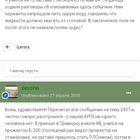
Я учился на 12 заставе с октября 83 по май 84. Тогда еще
ходили разговоры об описываемых здесь событиях. Нам
сержанты запрещали пить сырую воду, говорили, что
жидкости должно хватать от столовой. А тактическое поле не
после этого ли назвали полем чудес?
Цитата
1 месяц спустя...
zasorin
Опубликовано
27 апреля, 2010
Всем, здравствуйте! Перечитал все сообщения на тему 2427 и,
честно говоря, расстроился - с нашей 4УПЗ ни одного
человека нет. Я приехал в Приморку в июле 88, учился на
прожектор Б-200 (последний раз видел прожектор на
стажеровке, на заставе пришлось стать РЛСником), потом в