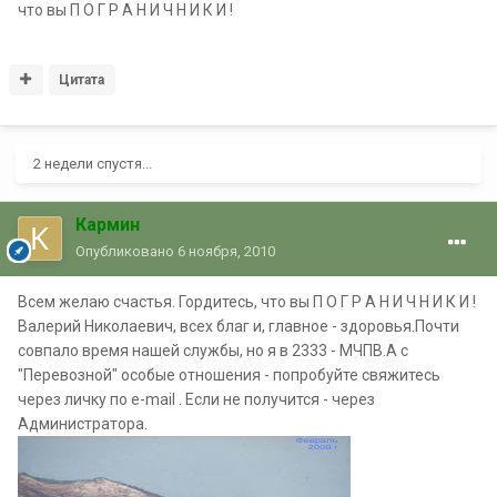
что вы П О Г Р А Н И Ч Н И К И !
Цитата
2 недели спустя...
Кармин
Опубликовано
6 ноября, 2010
Всем желаю счастья. Гордитесь, что вы П О Г Р А Н И Ч Н И К И !
Валерий Николаевич, всех благ и, главное - здоровья.Почти
совпало время нашей службы, но я в 2333 - МЧПВ.А с
"Перевозной" особые отношения - попробуйте свяжитесь
через личку по e-mail . Если не получится - через
Администратора.