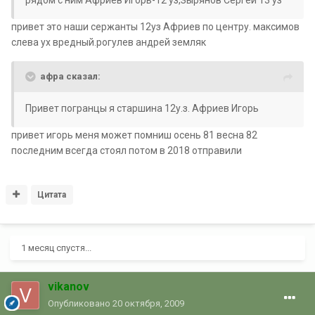
рядом с ним Африев Игорь-12 уз,Зырянов Сергей 13 уз
привет это наши сержанты 12уз Африев по центру. максимов
слева ух вредный.рогулев андрей земляк
aфра сказал:
Привет погранцы я старшина 12у.з. Африев Игорь
привет игорь меня может помниш осень 81 весна 82
последним всегда стоял потом в 2018 отправили
Цитата
1 месяц спустя...
vikanov
Опубликовано
20 октября, 2009