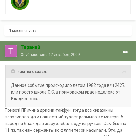
1 месяц спустя...
Таранай
Опубликовано
12 декабря, 2009
комтех сказал:
Данное событие происходило летом 1982 года в\ч 2427,
или просто школе С.С. в приморском крае недалеко от
Владивостока
Привет! ПРичина дрисни-тайфун, тогда все скважины
позаливало, да и наш летний туалет размыло к е.матери. А
народ на 6-ках да в жару хлебал воду из ручьев .Сам был на
11 пз, так нам сержанты во фляги песок насыпали. Это, да