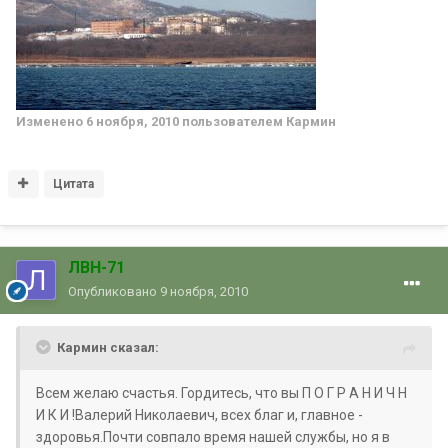
Изменено
6 ноября, 2010
пользователем Кармин
Цитата
ЛВН-71
Опубликовано
9 ноября, 2010
Кармин сказал:
Всем желаю счастья. Гордитесь, что вы П О Г Р А Н И Ч Н
И К И !Валерий Николаевич, всех благ и, главное -
здоровья.Почти совпало время нашей службы, но я в