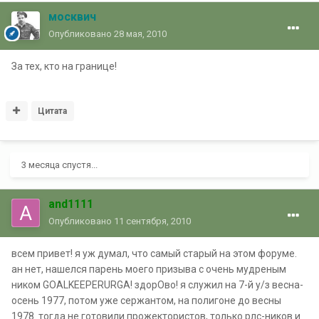
москвич
Опубликовано
28 мая, 2010
За тех, кто на границе!
Цитата
3 месяца спустя...
and1111
Опубликовано
11 сентября, 2010
всем привет! я уж думал, что самый старый на этом форуме.
ан нет, нашелся парень моего призыва с очень мудреным
ником GOALKEEPERURGA! здорОво! я служил на 7-й у/з весна-
осень 1977, потом уже сержантом, на полигоне до весны
1978. тогда не готовили прожектористов, только рлс-ников и