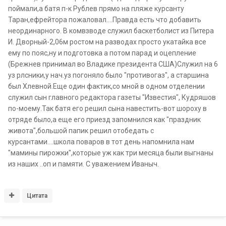
поймали,а батя п-к Рублев прямо на пляже курсанту
Таран,ефрейтора пожаловал....Правда есть что добавить
неординарного. В комвзводе служил баскетболист из Питера
И. Дворный-2,06м ростом на разводах просто укатайка все
ему по пояс,ну и подготовка а потом парад и оцепление
(Брежнев принимал во Владике президента США)Служил на 6
уз рлсники,у нач.уз погоняло было "противогаз", а старшина
был Хлевной.Еще один фактик,со мной в одном отделении
служил сын главного редактора газеты "Известия", Кудряшов
по-моему.Так батя его решил сына навестить-вот шороху в
отряде было,а еще его приезд запомнился как "праздник
живота",большой папик решил отобедать с
курсантами....школа поваров в тот день напомнила нам
"мамины пирожки",которые уж как три месяца были выгнаны
из наших ..оп и памяти. С уважением Иваныч.
Цитата