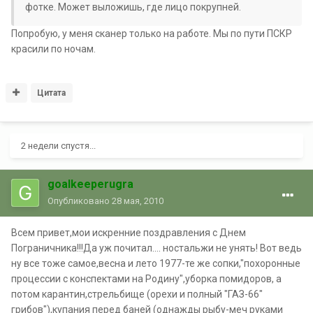
фотке. Может выложишь, где лицо покрупней.
Попробую, у меня сканер только на работе. Мы по пути ПСКР
красили по ночам.
Цитата
2 недели спустя...
goalkeeperugra
Опубликовано
28 мая, 2010
Всем привет,мои искренние поздравления с Днем
Пограничника!!!Да уж почитал.... ностальжи не унять! Вот ведь
ну все тоже самое,весна и лето 1977-те же сопки,"похоронные
процессии с конспектами на Родину",уборка помидоров, а
потом карантин,стрельбище (орехи и полный "ГАЗ-66"
грибов"),купания перед баней (однажды рыбу-меч руками