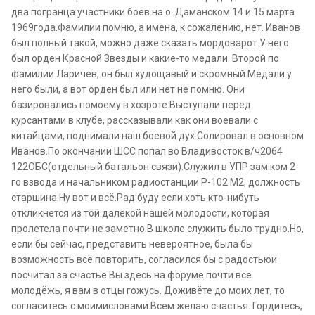
два погранца участники боёв на о. Даманском 14 и 15 марта
1969года.Фамилии помню, а имена, к сожалению, нет. Иванов
был полный такой, можно даже сказать мордоварот.У него
был орден Красной Звезды и какие-то медали. Второй по
фамилии Ларичев, он был худощавый и скромный.Медали у
него были, а вот орден был или нет не помню. Они
базировались помоему в хозроте.Выступали перед
курсантами в клубе, рассказывали как они воевали с
китайцами, поднимали наш боевой дух.Солировал в основном
Иванов.По окончании ШСС попал во Владивосток в/ч2064
122ОБС(отдельный батальон связи).Служил в УПР зам.ком 2-
го взвода и начальником радиостанции Р-102 М2, должность
старшина.Ну вот и всё.Рад буду если хоть кто-нибуть
откликнется из той далекой нашей молодости, которая
пролетела почти не заметно.В школе служить было трудно.Но,
если бы сейчас, представить невероятное, была бы
возможность всё повторить, согласился бы с радостьюи
посчитал за счастье.Вы здесь на форуме почти все
молодёжь, я вам в отцы гожусь. Доживёте до моих лет, то
согласитесь с моимисловами.Всем желаю счастья. Гордитесь,