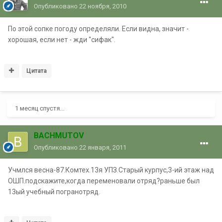
Опубликовано
22 ноября, 2010
По этой сопке погоду определяли. Если видна, значит -
хорошая, если нет - жди "сифак".
Цитата
1 месяц спустя...
BACHMUTOV
Опубликовано
22 января, 2011
Учмлся весна-87.Комтех.13я УПЗ.Старый курпус,3-ий этаж над
ОШП.подскажите,когда переменовали отряд?раньше был
13ый учебный погранотряд.