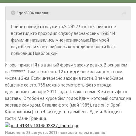
igor3004 сказал:
Привет всем,кто служил в/ч 2427.Что-то я никого не
встретил,кто проходил службу весна-осень 1983г.И
фамилии назывались мне незнакомые.При моей
службе,если я не ошибаюсь командиром части был
полковник Поволоцкий.
Игорь, привет! Я на данный форум захожу редко. В основном
на *******. Там то же есть 12 отряд и несколько тем, в том
числе и 3-ка. Если интересно заходи в гости. В теме: Живое
общение со стр. 765 можно посмотреть фото отряда
сделанные в январе 2011 года. Так же в теме 3-ки есть фото
заставы. С тобой на курсе был годок Клим, который остался на
заставе комодом. Ставлю фото (май 1985), где он с Юрой
Колмаковым (с-на 4-ки) едут на дембель. Удачи. Заходи в
гости. Мачи Граница.
Изменено
28 августа, 2011
пользователем важняк