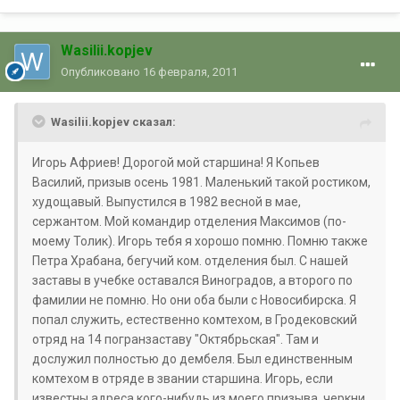
Wasilii.kopjev
Опубликовано
16 февраля, 2011
Wasilii.kopjev сказал:
Игорь Африев! Дорогой мой старшина! Я Копьев
Василий, призыв осень 1981. Маленький такой ростиком,
худощавый. Выпустился в 1982 весной в мае,
сержантом. Мой командир отделения Максимов (по-
моему Толик). Игорь тебя я хорошо помню. Помню также
Петра Храбана, бегучий ком. отделения был. С нашей
заставы в учебке оставался Виноградов, а второго по
фамилии не помню. Но они оба были с Новосибирска. Я
попал служить, естественно комтехом, в Гродековский
отряд на 14 погранзаставу "Октябрьская". Там и
дослужил полностью до дембеля. Был единственным
комтехом в отряде в звании старшина. Игорь, если
известны адреса кого-нибудь из моего призыва, черкни