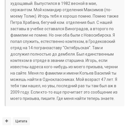
худощавый. Выпустился в 1982 весной в мае,
сержантом. Мой командир отделения Максимов (по-
моему Толик). Игорь тебя я хорошо помню. Помню также
Петра Храбана, бегучий ком. отделения был. С нашей
заставы в учебке оставался Виноградов, а второго по
фамилии не помню. Но они оба были с Новосибирска. Я
попал служить, естественно комтехом, в Гродековский
отряд на 14 погранзаставу "Октябрьская". Там и
дослужил полностью до дембеля. Был единственным
комтехом в отряде в звании старшина. Игорь, если
известны адреса кого-нибудь из моего призыва, черкни
на сайте. Меня по фамилии и имени Копьев Василий ты
можешь найти в Одноклассниках. Мой возраст 47 лет. Я
тебя там нашел, но увы, последний раз ты там был аж в
2009 году. Если кто-то еще прочитает это сообщение из
моего призыва, пишите. Где меня найти теперь знаете.
Цитата