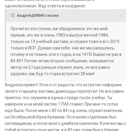
одноклассниках. Жду ответа и координат.
АндрейДМБ85 сказал:
Прочитал эти строки, аж обрадовался, это же мой
призыв, это же я осень 1983 и выпуск весной 1984,
только на 13 учебной заставе, и служил тоже в в\ч 2019
только в ИСР. Думаю сам себе- как же мы разошлись,
почему я не помню этого годка, и на 14 ПЗ бывал не раз в
84-85? Потом читаю второе сообщение, оказывается
автор на 2 года раньше служил, жаль, но все равно
здорово, как буд-то годка встретил 28 мая!
Андрюха привет! Этоя я от радости, что встретил нафоруме
своего старшину заставы дымоходы перепутал. Но все равно
приятно, что служили в одном отряде после учебки. Ты
наверное и на моей застве 175М ставил. При мне-то сотка
еще была. После меня с 82 по 84 год осень служил комтехом
на Октябрьской Юрка Кремнев. Он в моем отделении был
системщиком, а после моего дембеля комтехом. Конечно мы с
тобой встретиться не могли, я в 83 уже дома был к Новому