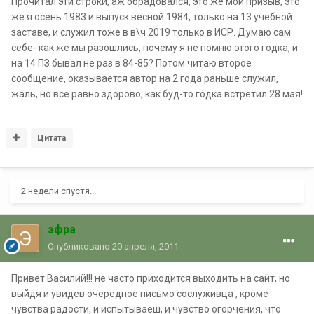
Прочитал эти строки, аж обрадовался, это же мой призыв, это
же я осень 1983 и выпуск весной 1984, только на 13 учебной
заставе, и служил тоже в в\ч 2019 только в ИСР. Думаю сам
себе- как же мы разошлись, почему я не помню этого годка, и
на 14 ПЗ бывал не раз в 84-85? Потом читаю второе
сообщение, оказывается автор на 2 года раньше служил,
жаль, но все равно здорово, как буд-то годка встретил 28 мая!
Цитата
2 недели спустя...
эфра
Опубликовано
20 апреля, 2011
Привет Василий!!! не часто приходится выходить на сайт, но
выйдя и увидев очередное письмо сослуживца , кроме
чувства радости, и испытываеш, и чувство огорчения, что