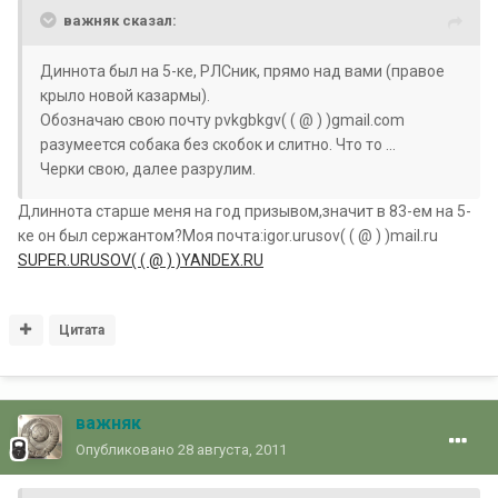
важняк сказал:
Диннота был на 5-ке, РЛСник, прямо над вами (правое
крыло новой казармы).
Обозначаю свою почту pvkgbkgv( ( @ ) )gmail.com
разумеется собака без скобок и слитно. Что то ...
Черки свою, далее разрулим.
Длиннота старше меня на год призывом,значит в 83-ем на 5-
ке он был сержантом?Моя почта:igor.urusov( ( @ ) )mail.ru
SUPER.URUSOV( ( @ ) )YANDEX.RU
Цитата
важняк
Опубликовано
28 августа, 2011