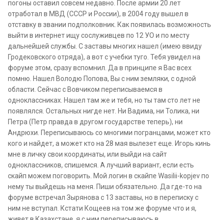
погоны оставил совсем недавно. После армии 20 лет
отработал в МВД (СССР и России), в 2004 году вышел в
отставку в звании подполковник. Как появилась возможность
выйти в интернет ищу сослуживцев по 12 УО и по месту
дальнейшей службы. С заставы многих нашел (имею ввиду
Гродековского отряда), а вот с учебки туго. Тебя увидел на
форуме этом, сразу вспомнил. Да в принципе я Вас всех
помню. Нашел Володю Попова, Вы с ним земляки, с одной
области. Сейчас с Вовчиком переписываемся в
одноклассниках. Нашел там же и тебя, но ты там сто лет не
появлялся. Остальных нигде нет. Ни Вадима, ни Толика, ни
Петра (Петр правда в другом государстве теперь), ни
Андрюхи. Переписываюсь со многими погранцами, может кто
кого и найдет, а может кто на 28 мая вылезет еще. Игорь кинь
мне в личку свои координаты, или выйди на сайт
одноклассников, спишемся. А лучший вариант, если есть
скайп можем поговорить. Мой логин в скайпе Wasilii-kopjev по
нему ты выйдешь на меня. Пиши обязательно. Да где-то на
форуме встречал Зырянова с 13 заставы, но в переписку с
ним не вступал. Кстати Кощеев на том же форуме что и я,
живет в Казахстане, я с ним переписываюсь в