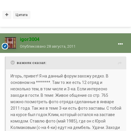
Цитата
igor3004
Опубликовано
28 августа, 2011
важняк сказал:
Игорь, привет! Я на данный форум захожу редко. В
основном на *******. Там то же есть 12 отряд и
несколько тем, в том числе и 3-ка. Если интересно
заходи в гости. В теме: Живое общение со стр. 765
можно посмотреть фото отряда сделанные в январе
2011 года. Так же в теме 3-ки есть фото заставы. С тобой
на курсе был годок Клим, который остался на заставе
комодом. Ставлю фото (май 1985), где он с Юрой
Колмаковым (с-на 4-ки) едут на дембель. Удачи. Заходи