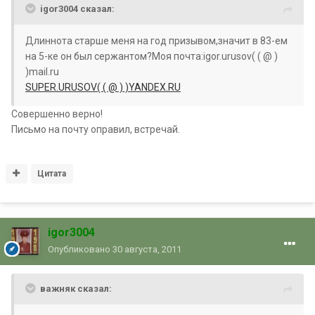
igor3004 сказал:
Длиннота старше меня на год призывом,значит в 83-ем
на 5-ке он был сержантом?Моя почта:igor.urusov( ( @ )
)mail.ru
SUPER.URUSOV( ( @ ) )YANDEX.RU
Совершенно верно!
Письмо на почту оправил, встречай.
Цитата
igor3004
Опубликовано
30 августа, 2011
важняк сказал: