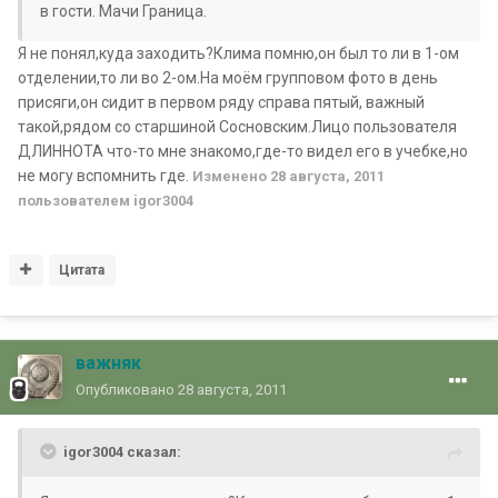
в гости. Мачи Граница.
Я не понял,куда заходить?Клима помню,он был то ли в 1-ом
отделении,то ли во 2-ом.На моём групповом фото в день
присяги,он сидит в первом ряду справа пятый, важный
такой,рядом со старшиной Сосновским.Лицо пользователя
ДЛИННОТА что-то мне знакомо,где-то видел его в учебке,но
не могу вспомнить где.
Изменено
28 августа, 2011
пользователем igor3004
Цитата
важняк
Опубликовано
28 августа, 2011
igor3004 сказал: