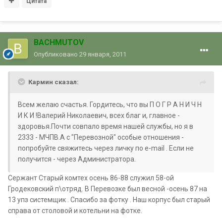
Цитата
BACHMUTOV
Опубликовано
29 января, 2011
Кармин сказал:
Всем желаю счастья. Гордитесь, что вы П О Г Р А Н И Ч Н
И К И !Валерий Николаевич, всех благ и, главное -
здоровья.Почти совпало время нашей службы, но я в
2333 - МЧПВ.А с "Перевозной" особые отношения -
попробуйте свяжитесь через личку по e-mail . Если не
получится - через Администратора.
Сержант Старый комтех осень 86-88 служил 58-ой
Гродековский п\отряд. В Перевозке был весной -осень 87 на
13 упз системщик . Спасибо за фотку . Наш корпус был старый
справа от столовой и котельни на фотке.