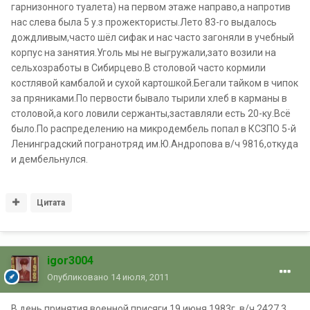
гарнизонного туалета) на первом этаже направо,а напротив
нас слева была 5 у.з прожектористы.Лето 83-го выдалось
дождливым,часто шёл сифак и нас часто загоняли в учебный
корпус на занятия.Уголь мы не выгружали,зато возили на
сельхозработы в Сибирцево.В столовой часто кормили
костлявой камбалой и сухой картошкой.Бегали тайком в чипок
за пряниками.По первости бывало тырили хлеб в карманы в
столовой,а кого ловили сержанты,заставляли есть 20-ку.Всё
было.По распределению на микродембель попал в КСЗПО 5-й
Ленинградский погранотряд им.Ю.Андропова в/ч 9816,откуда
и дембельнулся.
Цитата
igor3004
Опубликовано
14 июля, 2011
В день принятия военной присяги 19 июня 1983г. в/ч 2427 3