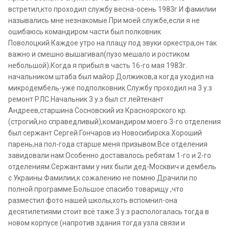
встретил,кто проходил службу весна-осень 1983г.И фамилии
назывались мне незнакомые.При моей службе,если я не
ошибаюсь командиром части был полковник
Поволоцкий.Каждое утро на плацу под звуки оркестра,он так
важно и смешно вышагивал(пузо мешало и ростиком
небольшой).Когда я прибыл в часть 16-го мая 1983г.
начальником штаба был майор Должиков,а когда уходил на
микродембель-уже подполковник.Службу проходил на 3 у.з
ремонт РЛС.Начальник 3 у.з был ст.лейтенант
Андреев,старшина Сосновский из Красноярского кр.
(строгий,но справедливый),командиром моего 3-го отделения
был сержант Сергей Гончаров из Новосибирска.Хороший
парень,на пол-года старше меня призывом.Все отделения
завидовали нам.Особенно доставалось ребятам 1-го и 2-го
отделениям.Сержантами у них были дед-Москвич и дембель
с Украины.Фамилии,к сожалению не помню.Драчили по
полной программе.Большое спасибо товарищу ,что
разместил фото нашей школы,хоть вспомнил-она
десятилетиями стоит всё таже.3 у.з распологалась тогда в
новом корпусе (напротив здания тогда узла связи и