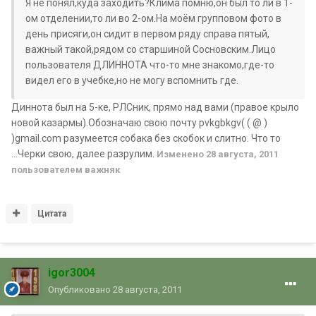
Я не понял,куда заходить?Клима помню,он был то ли в 1-
ом отделении,то ли во 2-ом.На моём групповом фото в
день присяги,он сидит в первом ряду справа пятый,
важный такой,рядом со старшиной Сосновским.Лицо
пользователя ДЛИННОТА что-то мне знакомо,где-то
видел его в учебке,но не могу вспомнить где.
Диннота был на 5-ке, РЛСник, прямо над вами (правое крыло
новой казармы).Обозначаю свою почту pvkgbkgv( ( @ )
)gmail.com разумеется собака без скобок и слитно. Что то
...Черки свою, далее разрулим.
Изменено
28 августа, 2011
пользователем важняк
Цитата
igor3004
Опубликовано
28 августа, 2011