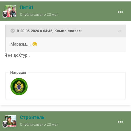
Пит81
Опубликовано
20 мая
В 20.05.2026 в 04:45,
Компр
сказал:
Маразм......
😁
Я не доХтур...
Награды
Строитель
Опубликовано
20 мая