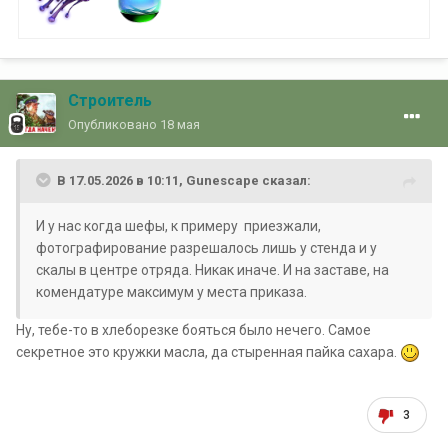
Строитель
Опубликовано
18 мая
В 17.05.2026 в 10:11,
Gunescape
сказал:
И у нас когда шефы, к примеру приезжали,
фотографирование разрешалось лишь у стенда и у
скалы в центре отряда. Никак иначе. И на заставе, на
комендатуре максимум у места приказа.
Ну, тебе-то в хлеборезке бояться было нечего. Самое
секретное это кружки масла, да стыренная пайка сахара.
3