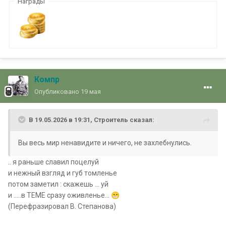
Награды
Компр
Опубликовано
19 мая
В 19.05.2026 в 19:31,
Строитель
сказал:
Вы весь мир ненавидите и ничего, не захлебнулись.
.. я раньше славил поцелуй
и нежный взгляд и губ томленье
потом заметил : скажешь ... уй
и .....в ТЕМЕ сразу оживленье...
😁
(Перефразировал В. Степанова)