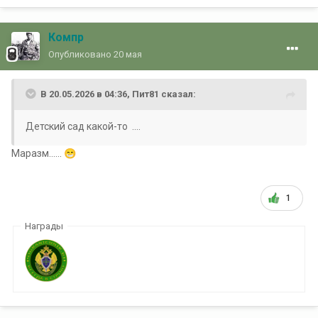
Компр
Опубликовано
20 мая
В 20.05.2026 в 04:36,
Пит81
сказал:
Детский сад какой-то ....
Маразм......
😁
1
Награды