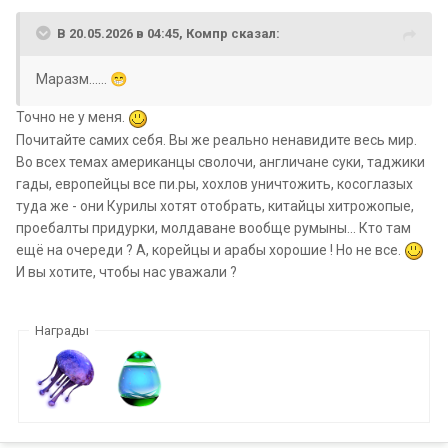
В 20.05.2026 в 04:45,
Компр
сказал:
Маразм......
😁
Точно не у меня.
Почитайте самих себя. Вы
же реально ненавидите весь мир.
Во всех темах американцы сволочи, англичане суки, таджики
гады, европейцы все пи.ры, хохлов уничтожить, косоглазых
туда же - они Курилы хотят отобрать, китайцы хитрожопые,
проебалты придурки, молдаване вообще румыны... Кто там
ещё на очереди ? А, корейцы и арабы хорошие ! Но не все.
И вы хотите, чтобы нас уважали ?
Награды