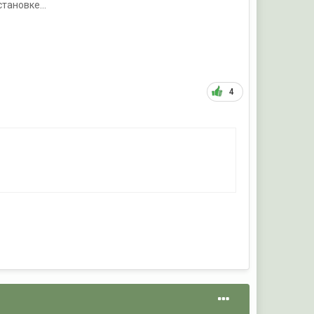
тановке...
4