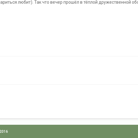
париться любит). Так что вечер прошёл в тёплой дружественной обс
 2016