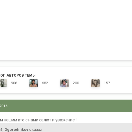
ТОП АВТОРОВ ТЕМЫ
906
682
200
157
 2016
м нашим кто с нами салют и уважение !
:14, Ogorodnikov сказал: