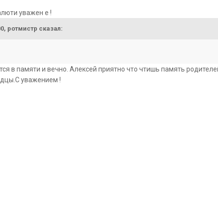
люти уважен е !
:00, ротмистр сказал:
ся в памяти и вечно. Алексей приятно что чтишь память родителей, 
дцы.С уважением !