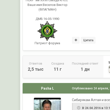
ПСКР "им XXVII съезда КПСС"
Ваше имя:
Веселов Виктор
(ФЛАГМАН)
ДМБ:16-05-1990
Цитата
Патриот форума
Ответов
Создана
Последний ответ
2,5 тыс
11 г
1 дн
Pasha L
Опубликовано
24 апреля,
Сибирякам Алтая и все
В 24.04.2016 в 13