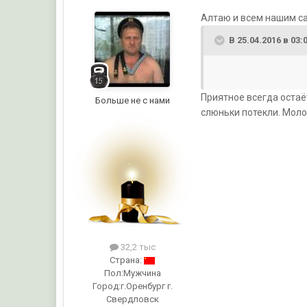
Алтаю и всем нашим са
В 25.04.2016 в 03
Приятное всегда остаёт
Больше не с нами
слюньки потекли. Моло
32,2 тыс
Страна:
Пол:
Мужчина
Город:
г.Оренбург г.
Свердловск