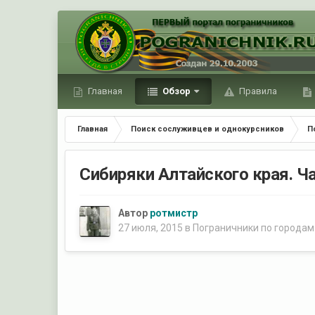
Главная
Обзор
Правила
Главная
Поиск сослуживцев и однокурсников
П
Сибиряки Алтайского края. Ч
Автор
ротмистр
27 июля, 2015
в
Пограничники по городам