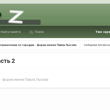
Книга памяти
Поиск
Уже зар
ограничники по городам - форум имени Павла Лысова
Сибиряки Алтайско
асть 2
 - форум имени Павла Лысова