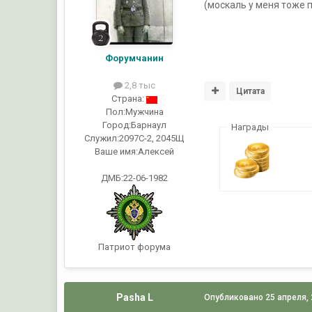
(москаль у меня тоже 
Форумчанин
2,8 тыс
Цитата
Страна:
Пол:
Мужчина
Город:
Барнаул
Награды
Служил:
2097С-2, 2045Щ
Ваше имя:
Алексей
ДМБ:22-06-1982
Патриот форума
Pasha L
Опубликовано
25 апреля,