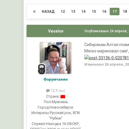
НАЗАД
12
13
14
15
16
17
18
Veselov
Опубликовано
24 апреля,
Сибирякам Алтая пламе
Мяско мариновал сам! 
Изменено
24 апреля, 2
Форумчанин
12,9 тыс
Страна:
Пол:
Мужчина
Город:
Новосибирск
Интересы:
Русский рок, ВПК
"Рубеж"
Служил:
Находка 16-ОБСКР,