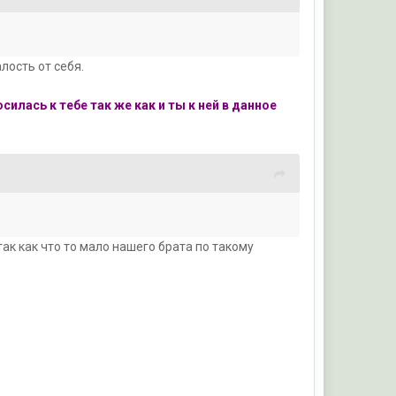
лость от себя.
силась к тебе так же как и ты к ней в данное
ак как что то мало нашего брата по такому