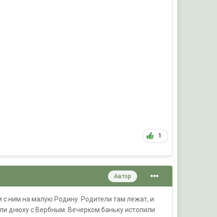
1
Автор
 с ним на малую Родину. Родители там лежат, и
тили днюху с Вербным. Вечерком баньку истопили