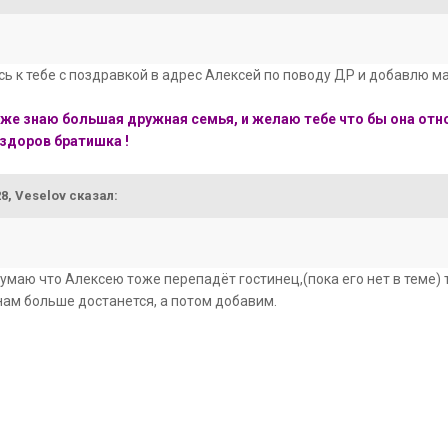
ь к тебе с поздравкой в адрес Алексей по поводу ДР и добавлю ма
 уже знаю большая дружная семья, и желаю тебе что бы она отно
 здоров братишка !
28, Veselov сказал:
умаю что Алексею тоже перепадёт гостинец,(пока его нет в теме) т
 нам больше достанется, а потом добавим.