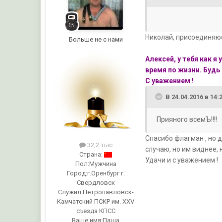
Николай, присоединяюс
Больше не с нами
Алексей, у тебя как я
время по жизни. Будь
С уважением !
В 24.04.2016 в 14:
Прияного всемЪ!!!!
Спасибо флагман , но д
32,2 тыс
случаю, но им виднее,
Страна:
Удачи и с уважением !
Пол:
Мужчина
Город:
г.Оренбург г.
Свердловск
Служил:
Петропавловск-
Камчатский ПСКР им. ХХV
съезда КПСС
Ваше имя:
Паша