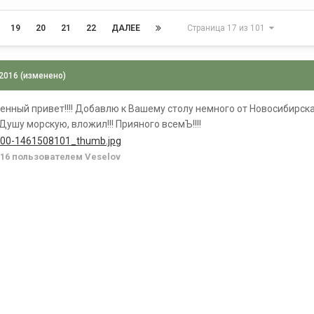
19
20
21
22
ДАЛЕЕ
Страница 17 из 101
 2016
(изменено)
нный привет!!!! Добавлю к Вашему столу немного от Новосибирска)
Душу морскую, вложил!!! Прияного всемЪ!!!!
016
пользователем Veselov