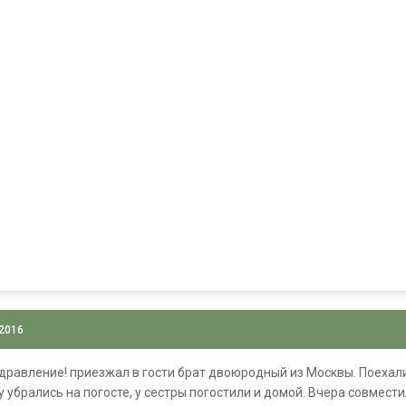
 2016
здравление! приезжал в гости брат двоюродный из Москвы. Поехали
ту убрались на погосте, у сестры погостили и домой. Вчера совмес