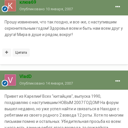
клюв69
Опубликовано
10 января, 2007
Прошу извинения, что так поздно, и все-же, с наступившим
охрюнительным годом! Здоровья всем и быть нам всем друг у
друга! Мира в душе и рядом, вокруг!
Цитата
VladD
Опубликовано
14 января, 2007
Привет из Карелии! Всех "китайцев", выпуска 1990,
поздравляю с наступившим НОВЫМ 2007 ГОДОМ! На форум
вышел недавно, но уже успел найти и связаться в Находке с
ребятами из своего родного 2 взвода 12 роты. Хотя по многим
письмам помню и остальных. Убедительная просьба ко всем:
у кого есть данные ребят этого взовода, то пожалйста