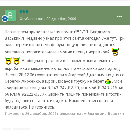
ВВА
Опубликовано
29 декабря, 2006
Парни, всем привет кто меня помнит!!!! 1/11, Владимир
Васькин я. Недавно узнал про этот сайт,а сегодня уже тут. Три
раза перечитывал весь форум - ощущения не поддаются
описанию, положительные эмоции плещут через край.
Вообщем от радости все возможные элементы
акробатики я мысленно выполнил по несколько раз подряд.
Вчера (28.12.06) созванивался с Игорёхой Дьковым, на днях с
Серёгой Аносенко, а Юрок Лобанов трубку не берёт
. Мои
координаты: тел. дом. 8-343-242-82-30; тел. моб. 8-343-216-46-
56 или 8-92222-03777. Звоните, пишите, приезжайте в гости -
буду рад всех слышать и видеть. Наконец-то мы начали
находиться. Не теряйтесь.
Изменено
29 декабря, 2006
пользователем Владимир Васькин