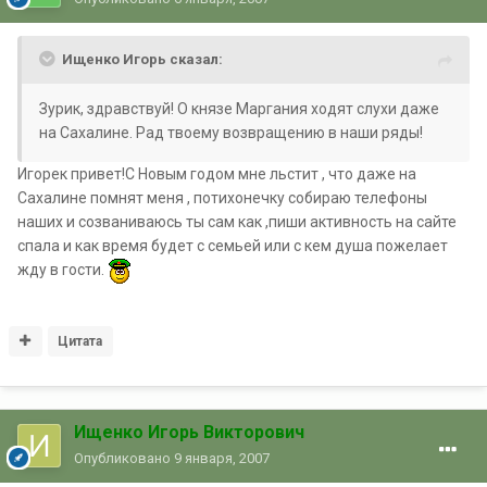
Ищенко Игорь сказал:
Зурик, здравствуй! О князе Маргания ходят слухи даже
на Сахалине. Рад твоему возвращению в наши ряды!
Игорек привет!С Новым годом мне льстит , что даже на
Сахалине помнят меня , потихонечку собираю телефоны
наших и созваниваюсь ты сам как ,пиши активность на сайте
спала и как время будет с семьей или с кем душа пожелает
жду в гости.
Цитата
Ищенко Игорь Викторович
Опубликовано
9 января, 2007