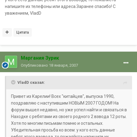
напишите их телефоны или адреса.Заранее спасибо! С
уважением, VladD
Цитата
Маргания Зурик
Опубликовано
18 января, 2007
VladD сказал:
Привет из Карелии! Всех "китайцев", выпуска 1990,
поздравляю с наступившим НОВЫМ 2007 ГОДОМ! На
форум вышел недавно, но уже успел найти и связаться в
Находке с ребятами из своего родного 2 взвода 12 роты.
Хотя по многим письмам помню и остальных.
Убедительная просьба ко всем: у кого есть данные
ребят этого взовода, то пожалйста напишите их