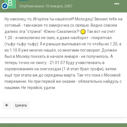
Опубликовано
10 января, 2007
Ну наконец-то, Игорёха ты нашёлся!!! Молодец! Звонил тебе на
сотовый - там какая-то заморочка со связью. Видно совсем
далеко эта "страна" -Южно-Сахалинск?!
Так вот на счёт
1.20 - я нисколичко не скис, а даже наоборот - покрепчал.
(тьфу-тьфу-тьфу). Я и раньше выплывал не то чтобы из 1.20, а
из 1.10.Я уже многих нашёл, со многими поговорил. Должен
был в Москву поехать в начале января - не получилось. А
теперь точно не смогу - 21.01.07 буду учавствовать в
соревнованиях на снегоходах (1-й этап Урал-трофи), затем
ещё три этапа аж до середины марта. Так что пока с Москвой
повременю. Но при первой же оказии - обязательно найдусь с
нашими. Не теряйся, удачи.
Цитата