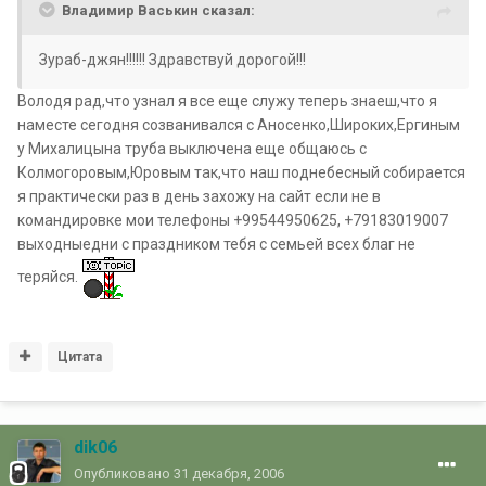
Владимир Васькин сказал:
Зураб-джян!!!!!! Здравствуй дорогой!!!
Володя рад,что узнал я все еще служу теперь знаеш,что я
наместе сегодня созванивался с Аносенко,Широких,Ергиным
у Михалицына труба выключена еще общаюсь с
Колмогоровым,Юровым так,что наш поднебесный собирается
я практически раз в день захожу на сайт если не в
командировке мои телефоны +99544950625, +79183019007
выходныедни с праздником тебя с семьей всех благ не
теряйся.
Цитата
dik06
Опубликовано
31 декабря, 2006