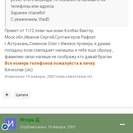
телефоны или адреса.
Заранее спасибо!
С уважением, VladD
Привет от 1\12 лови чьи знаю Колбас Виктор
Моск.обл.,Иванов Сергей,Султангеров Рифкат
г.Астрахань,Семенов Олег г.Ижевск проверь я думаю
попадеш если совпадает напишеш я тебе еще сброшу ,
фамилию свою напиши не соображу кто давай братан.
Все номера телефонов пожалуйста в личку.
Вячеслав (sls)
Изменено
19 января, 2007
пользователем sls
Цитата
Игорь Д.
Опубликовано
19 января, 2007