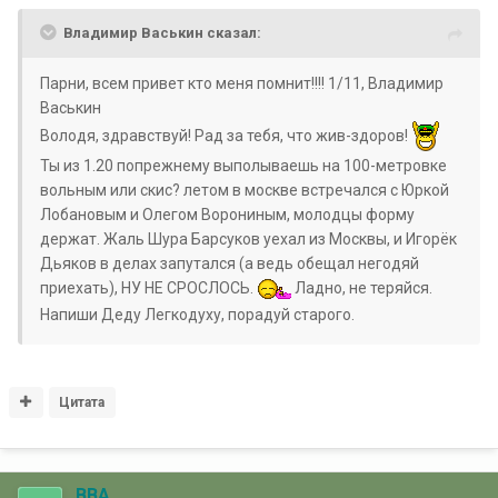
Владимир Васькин сказал:
Парни, всем привет кто меня помнит!!!! 1/11, Владимир
Васькин
Володя, здравствуй! Рад за тебя, что жив-здоров!
Ты из 1.20 попрежнему выполываешь на 100-метровке
вольным или скис? летом в москве встречался с Юркой
Лобановым и Олегом Ворониным, молодцы форму
держат. Жаль Шура Барсуков уехал из Москвы, и Игорёк
Дьяков в делах запутался (а ведь обещал негодяй
приехать), НУ НЕ СРОСЛОСЬ.
Ладно, не теряйся.
Напиши Деду Легкодуху, порадуй старого.
Цитата
ВВА