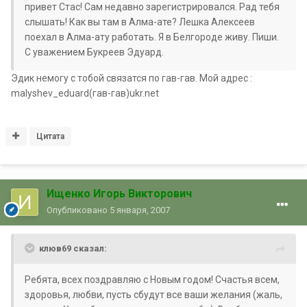
привет Стас! Сам недавно зарегистрировался. Рад тебя
слышать! Как вы там в Алма-ате? Лешка Алексеев
поехал в Алма-ату работать. Я в Белгороде живу. Пиши.
С уважением Букреев Эдуард.
Эдик немогу с тобой связатся по гав-гав. Мой адрес :
malyshev_eduard(гав-гав)ukr.net
Цитата
Ищенко Игорь Викторович
Опубликовано
5 января, 2007
клюв69 сказал:
Ребята, всех поздравляю с Новым годом! Счастья всем,
здоровья, любви, пусть сбудут все ваши желания (жаль,