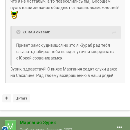
что я не Хоттабыч, а то повеселились бы). Вообщем
пусть ваши желания обалдеют от ваших возможностей!
ZURAB сказал:
Привет замок,удивишся но это я -Зураб рад тебя
слышать,набирал тебя не идет уточни координаты
с Юркой созваниваемся.
Зурик, здравствуй! О князе Маргания ходят слухи даже
на Сахалине. Рад твоему возвращению в наши ряды!
Цитата
Маргания Зурик
Опубликовано
6 января, 2007