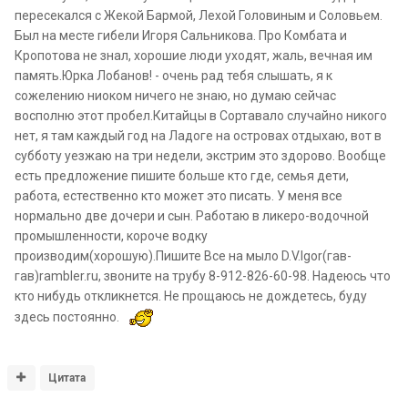
пересекался с Жекой Бармой, Лехой Головиным и Соловьем.
Был на месте гибели Игоря Сальникова. Про Комбата и
Кропотова не знал, хорошие люди уходят, жаль, вечная им
память.Юрка Лобанов! - очень рад тебя слышать, я к
сожелению ниоком ничего не знаю, но думаю сейчас
восполню этот пробел.Китайцы в Сортавало случайно никого
нет, я там каждый год на Ладоге на островах отдыхаю, вот в
субботу уезжаю на три недели, экстрим это здорово. Вообще
есть предложение пишите больше кто где, семья дети,
работа, естественно кто может это писать. У меня все
нормально две дочери и сын. Работаю в ликеро-водочной
промышленности, короче водку
производим(хорошую).Пишите Все на мыло D.V.Igor(гав-
гав)rambler.ru, звоните на трубу 8-912-826-60-98. Надеюсь что
кто нибудь откликнется. Не прощаюсь не дождетесь, буду
здесь постоянно.
Цитата