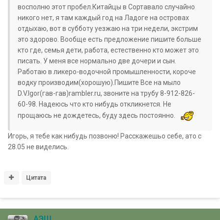
восполню этот пробел.Китайцы в Сортавало случайно
никого нет, я там каждый год на Ладоге на островах
отдыхаю, вот в субботу уезжаю на три недели, экстрим
это здорово. Вообще есть предложение пишите больше
кто где, семья дети, работа, естественно кто может это
писать. У меня все нормально две дочери и сын.
Работаю в ликеро-водочной промышленности, короче
водку производим(хорошую).Пишите Все на мыло
D.V.Igor(гав-гав)rambler.ru, звоните на трубу 8-912-826-
60-98. Надеюсь что кто нибудь откликнется. Не
прощаюсь не дождетесь, буду здесь постоянно.
Игорь, я тебе как нибудь позвоню! Расскажешьо себе, ато с
28.05 не виделись.
Цитата
АЭШ