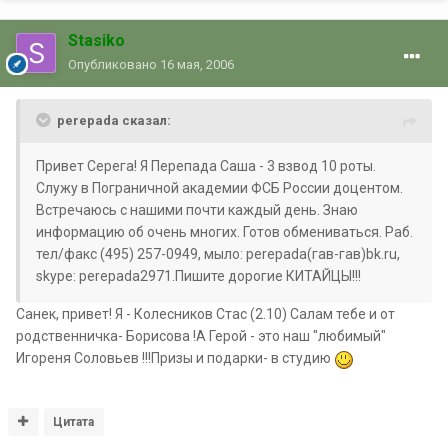
Stasiko
Опубликовано
16 мая, 2006
perepada сказал:
Привет Серега! Я Перепада Саша - 3 взвод 10 роты.
Служу в Пограничной академии ФСБ России доцентом.
Встречаюсь с нашими почти каждый день. Знаю
информацию об очень многих. Готов обмениваться. Раб.
тел/факс (495) 257-0949, мыло: perepada(гав-гав)bk.ru,
skype: perepada2971.Пишите дорогие КИТАЙЦЫ!!!
Санек, привет! Я - Колесников Стас (2.10) Салам тебе и от
родственничка- Борисова !А Герой - это наш "любимый"
Игореня Соловьев !!!Призы и подарки- в студию
Цитата