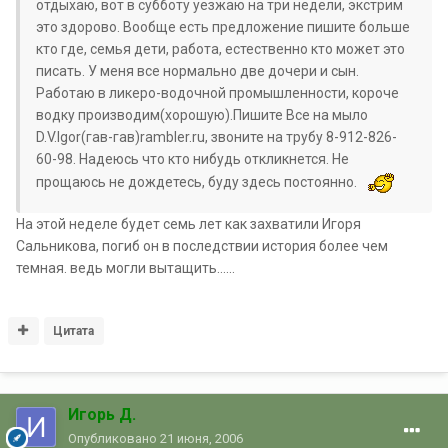
отдыхаю, вот в субботу уезжаю на три недели, экстрим
это здорово. Вообще есть предложение пишите больше
кто где, семья дети, работа, естественно кто может это
писать. У меня все нормально две дочери и сын.
Работаю в ликеро-водочной промышленности, короче
водку производим(хорошую).Пишите Все на мыло
D.V.Igor(гав-гав)rambler.ru, звоните на трубу 8-912-826-
60-98. Надеюсь что кто нибудь откликнется. Не
прощаюсь не дождетесь, буду здесь постоянно.
На этой неделе будет семь лет как захватили Игоря
Сальникова, погиб он в последствии история более чем
темная. ведь могли вытащить......
Цитата
Игорь Д.
Опубликовано
21 июня, 2006