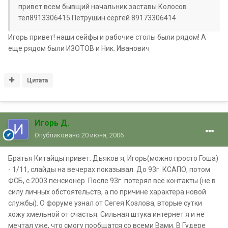
привет всем бывщий начальник заставы Колосов .
тел8913306415 Петрушин сергей 89173306414
Игорь привет! наши сейфы и рабочие столы были рядом! А
еще рядом были ИЗОТОВ и Ник. Иванович
Цитата
Игорь Д.
Опубликовано
20 июня, 2006
Братья Китайцы привет. Дьяков я, Игорь(можно просто Гоша)
- 1/11, слайды на вечерах показывал. До 93г. КСАПО, потом
ФСБ, с 2003 пенсионер. После 93г. потерял все контакты (не в
силу личных обстоятельств, а по причине характера новой
службы). О форуме узнал от Сегея Козлова, вторые сутки
хожу хмельной от счастья. Сильная штука интернет я и не
мечтал уже, что смогу пообщатся со всеми Вами. В Гудере