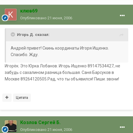
клюв69
Опубликовано
21 июня, 2006
Игорь Д. сказал:
Андрей привет! Скинь координаты Игоря Ищенко.
Спасибо. Жду.
Игорёк. Это Юрка Лобанов. Игорь Ищенко 89147534427, не
забудь с сахалином разница большая. Саня Барсуков в
Москве 89264120505.Рад, что ты объявился! Пиши. звони!
Цитата
Козлов Сергей Б.
Опубликовано
21 июня, 2006