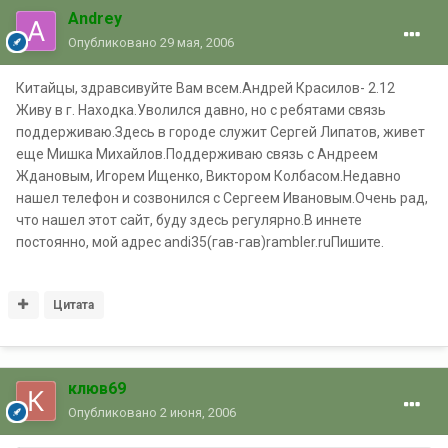
Andrey
Опубликовано
29 мая, 2006
Китайцы, здравсивуйте Вам всем.Андрей Красилов- 2.12
Живу в г. Находка.Уволился давно, но с ребятами связь
поддерживаю.Здесь в городе служит Сергей Липатов, живет
еще Мишка Михайлов.Поддерживаю связь с Андреем
Ждановым, Игорем Ищенко, Виктором Колбасом.Недавно
нашел телефон и созвонился с Сергеем Ивановым.Очень рад,
что нашел этот сайт, буду здесь регулярно.В иннете
постоянно, мой адрес andi35(гав-гав)rambler.ruПишите.
Цитата
клюв69
Опубликовано
2 июня, 2006