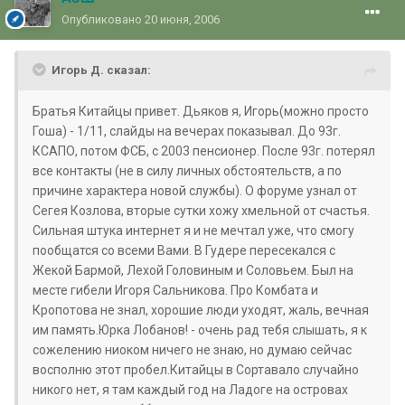
Опубликовано
20 июня, 2006
Игорь Д. сказал:
Братья Китайцы привет. Дьяков я, Игорь(можно просто
Гоша) - 1/11, слайды на вечерах показывал. До 93г.
КСАПО, потом ФСБ, с 2003 пенсионер. После 93г. потерял
все контакты (не в силу личных обстоятельств, а по
причине характера новой службы). О форуме узнал от
Сегея Козлова, вторые сутки хожу хмельной от счастья.
Сильная штука интернет я и не мечтал уже, что смогу
пообщатся со всеми Вами. В Гудере пересекался с
Жекой Бармой, Лехой Головиным и Соловьем. Был на
месте гибели Игоря Сальникова. Про Комбата и
Кропотова не знал, хорошие люди уходят, жаль, вечная
им память.Юрка Лобанов! - очень рад тебя слышать, я к
сожелению ниоком ничего не знаю, но думаю сейчас
восполню этот пробел.Китайцы в Сортавало случайно
никого нет, я там каждый год на Ладоге на островах