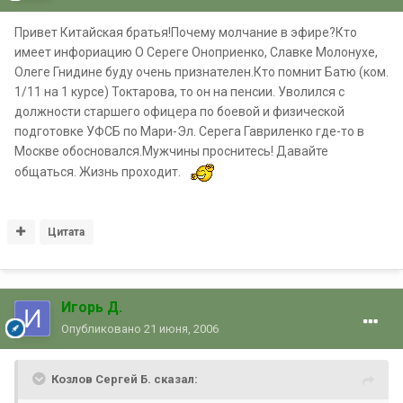
Привет Китайская братья!Почему молчание в эфире?Кто
имеет инфориацию О Сереге Оноприенко, Славке Молонухе,
Олеге Гнидине буду очень признателен.Кто помнит Батю (ком.
1/11 на 1 курсе) Токтарова, то он на пенсии. Уволился с
должности старшего офицера по боевой и физической
подготовке УФСБ по Мари-Эл. Серега Гавриленко где-то в
Москве обосновался.Мужчины проснитесь! Давайте
общаться. Жизнь проходит.
Цитата
Игорь Д.
Опубликовано
21 июня, 2006
Козлов Сергей Б. сказал: