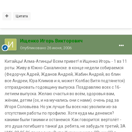
Цитата
Ищенко Игорь Викторович
Опубликовано
26 июня, 2006
Китайцы! Алма-Атинцы! Всем привет! я Ищенко Игорь - 1 вз 11
роты. Живу в Южно-Сахалинске. в конце недели собираемся
(Федорчук Адрей, Жданов Андрей, Жабин Андрей, во блин
все Андреи, Юра Климов и я, может Колбас Витя подтянется)
отпраздновать годовщину выпуска. Поздравляю всех с 16-
летием выпуска. Желаю счастья во всём, здоровья вам,
жёнам, детям (ох, и на мучались они с нами). очень рад за
Игоря Соловьёва. Но уж лучше бы всех нас уволили из-за
отсутствия работы по профилю. Хотя куда мы денемся?
какими были такими и останемся. Как говорится: вертолёт -
это душа погибшего танка! да. ребята, не забудьте третий, ЗА