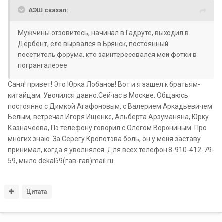
АЭШ сказал:
Мужчины отзовитесь, начинал в Гадруте, выходил в
Дербент, еле вырвался в Брянск, постоянный
посетитель форума, кто заинтересовался мои фотки в
погрангалерее
Саня! привет! Это Юрка Лобанов! Вот и я зашел к братьям-
китайцам. Уволился давно.Сейчас в Москве. Общаюсь
постоянно с Димкой Агафоновым, с Валерием Аркадьевичем
Белым, встречал Игоря Ищенко, Альберта Арзуманяна, Юрку
Казначеева, По телефону говорил с Олегом Ворониным. Про
многих знаю. За Серегу Кропотова боль, он у меня заставу
принимал, когда я уволнялся. Для всех телефон 8-910-412-79-
59, мыло dekal69(гав-гав)mail.ru
Цитата