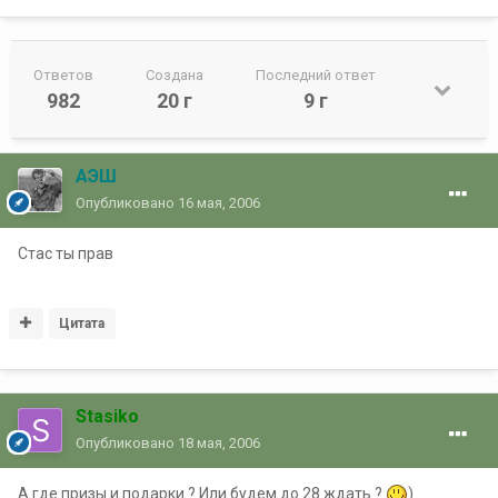
Ответов
Создана
Последний ответ
982
20 г
9 г
АЭШ
Опубликовано
16 мая, 2006
Стас ты прав
Цитата
Stasiko
Опубликовано
18 мая, 2006
А где призы и подарки ? Или будем до 28 ждать ?
)