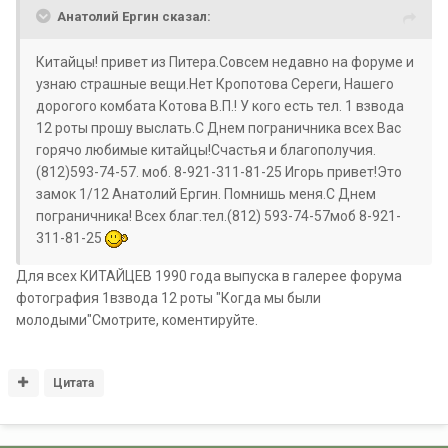
Анатолий Ергин сказал:
Китайцы! привет из Питера.Совсем недавно на форуме и
узнаю страшные вещи.Нет Кропотова Сереги, Нашего
дорогого комбата Котова В.П.! У кого есть тел. 1 взвода
12 роты прошу выслать.С Днем пограничника всех Вас
горячо любимые китайцы!Счастья и благополучия.
(812)593-74-57. моб. 8-921-311-81-25 Игорь привет!Это
замок 1/12 Анатолий Ергин. Помнишь меня.С Днем
пограничника! Всех благ.тел.(812) 593-74-57моб 8-921-
311-81-25
Для всех КИТАЙЦЕВ 1990 года выпуска в галерее форума
фотография 1взвода 12 роты "Когда мы были
молодыми"Смотрите, коментируйте.
Цитата