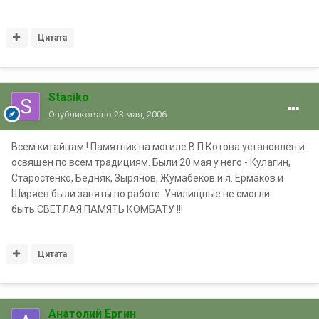
Цитата
Stasiko
Опубликовано
23 мая, 2006
Всем китайцам ! Памятник на могиле В.П.Котова установлен и
освящен по всем традициям. Были 20 мая у него - Кулагин,
Старостенко, Бедняк, Зырянов, Жумабеков и я. Ермаков и
Ширяев были заняты по работе. Училищные не смогли
быть.СВЕТЛАЯ ПАМЯТЬ КОМБАТУ !!!
Цитата
Анатолий Ергин