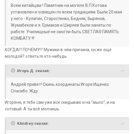
Всем китайцам ! Памятник на могиле В.П.Котова
установлен и освящен по всем традициям. Были 20 мая
у него - Кулагин, Старостенко, Бедняк, Зырянов,
Жумабеков и я. Ермаков и Ширяев были заняты по
работе. Училищные не смогли быть.СВЕТЛАЯ ПАМЯТЬ
КОМБАТУ !!!
КОГДА!? ПОЧЕМУ!? Мужики в чём причина, он же ещё
молодой? ответьте кто-нибудь.
Игорь Д. сказал:
Андрей привет! Скинь координаты Игоря Ищенко.
Спасибо. Жду.
Игорёня, я тебе сам уже всё скидываю и на "мыло", и на
сотовый. А ты всё молчишь.
KAndrey сказал: