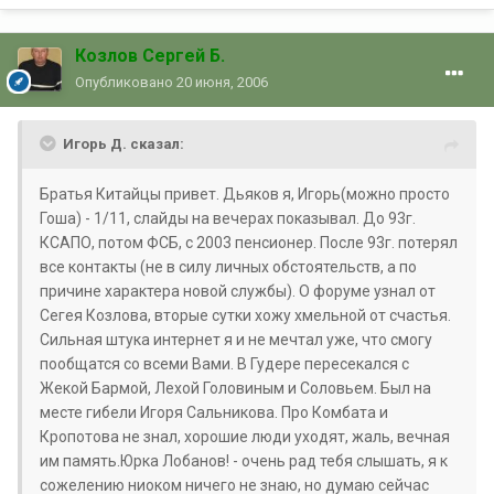
Козлов Сергей Б.
Опубликовано
20 июня, 2006
Игорь Д. сказал:
Братья Китайцы привет. Дьяков я, Игорь(можно просто
Гоша) - 1/11, слайды на вечерах показывал. До 93г.
КСАПО, потом ФСБ, с 2003 пенсионер. После 93г. потерял
все контакты (не в силу личных обстоятельств, а по
причине характера новой службы). О форуме узнал от
Сегея Козлова, вторые сутки хожу хмельной от счастья.
Сильная штука интернет я и не мечтал уже, что смогу
пообщатся со всеми Вами. В Гудере пересекался с
Жекой Бармой, Лехой Головиным и Соловьем. Был на
месте гибели Игоря Сальникова. Про Комбата и
Кропотова не знал, хорошие люди уходят, жаль, вечная
им память.Юрка Лобанов! - очень рад тебя слышать, я к
сожелению ниоком ничего не знаю, но думаю сейчас