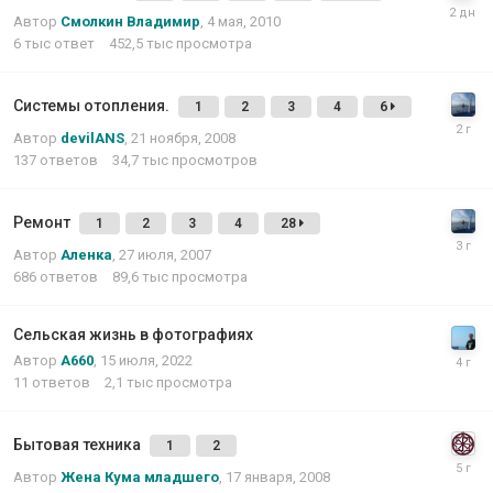
Автор
Смолкин Владимир
,
4 мая, 2010
6 тыс
ответ
452,5 тыс
просмотра
Системы отопления.
1
2
3
4
6
Автор
devilANS
,
21 ноября, 2008
137
ответов
34,7 тыс
просмотров
Ремонт
1
2
3
4
28
Автор
Аленка
,
27 июля, 2007
686
ответов
89,6 тыс
просмотра
Сельская жизнь в фотографиях
Автор
А660
,
15 июля, 2022
11
ответов
2,1 тыс
просмотра
Бытовая техника
1
2
Автор
Жена Кума младшего
,
17 января, 2008