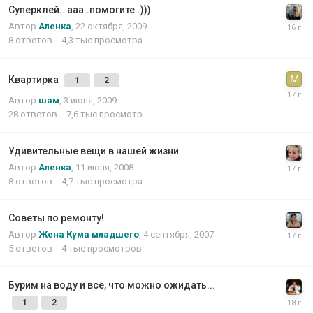
Суперклей.. ааа..помогите..)))
Автор
Аленка
,
22 октября, 2009
8
ответов
4,3 тыс
просмотра
Квартирка
1
2
Автор
шам
,
3 июня, 2009
28
ответов
7,6 тыс
просмотр
Удивительные вещи в нашей жизни
Автор
Аленка
,
11 июня, 2008
8
ответов
4,7 тыс
просмотра
Советы по ремонту!
Автор
Жена Кума младшего
,
4 сентября, 2007
5
ответов
4 тыс
просмотров
Бурим на воду и все, что можно ожидать...
1
2