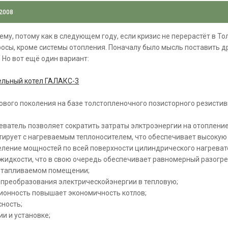
 2008
ему, потому как в следующем году, если кризис не перерастёт в То
осы, кроме системы отопления. Поначалу было мысль поставить дров
 Но вот ещё один вариант:
ельный котел ГАЛАКС-3
ового поколения на базе толстопленочного позисторного резистив
ватель позволяет сократить затраты элктроэнергии на отопление
тирует с нагреваемым теплоносителем, что обеспечивает высокую
ение мощностей по всей поверхности цилиндрического нагревател
жидкости, что в свою очередь обеспечивает равномерный разогре
отапливаемом помещении;
преобразования электрическойэнергии в тепловую;
ионность повышает экономичность котлов;
ность;
ии и установке;