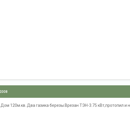
 2008
.Дом 120м.кв..Два газика березы.Врезан ТЭН-3.75 кВт,протопил и