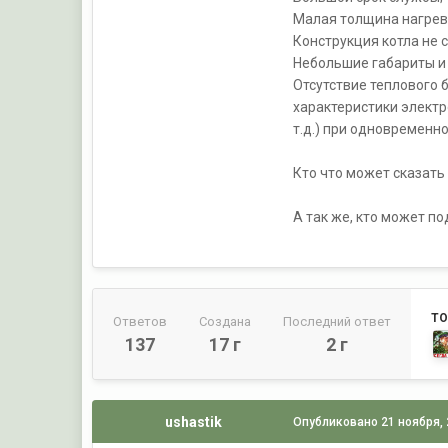
Малая толщина нагрев
Конструкция котла не 
Небольшие габариты и 
Отсутствие теплового
характеристики электр
т.д.) при одновременн
Кто что может сказать
А так же, кто может п
ТО
Ответов
Создана
Последний ответ
137
17 г
2 г
ushastik
Опубликовано
21 ноября,