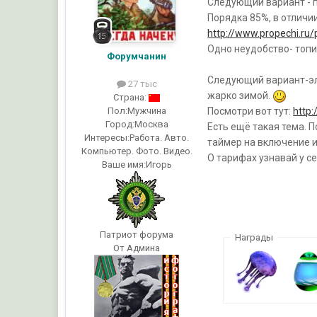
Следующий вариант - п
Порядка 85%, в отличии
http://www.propechi.ru/
Одно неудобство- топи
Форумчанин
Следующий вариант-эл
27 тыс
жарко зимой.
Страна:
Пол:
Мужчина
Посмотри вот тут:
http
Город:
Москва
Есть ещё такая тема. 
Интересы:
Работа. Авто.
таймер на включение и 
Компьютер. Фото. Видео.
О тарифах узнавай у се
Ваше имя:
Игорь
Патриот форума
Награды
От Админа