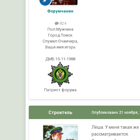
Форумчанин
824
Пол:
Мужчина
Город:
Томск
Служил:
Очамчира,
Ваше имя:
игорь
ДМБ:15-11-1988
Патриот форума
Строитель
Опубликовано
21 ноября,
Лёша. У меня такая же 
рассматривается.