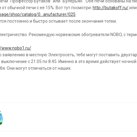
ечи "Профессор Бутаков" или "Булерьян". Обе печи основаны на п
 от обычной печи с её 15%. Вот тут посмотри.
http://butakoff.ru/
или 
page/shop/catalog/0...anufacturer/025
тся постоянно и быстро остывает после окончания топки.
ектричество. Рекомендую норвежские обогреватели NOBO, с термо
://www.nobo1.ru/
По заявлению в местную Электросеть, тебе могут поставить двухт
выключение с 21.05 по 8.45. Именно в это время действует ночной 
бя. Они могут отличаться от наших.