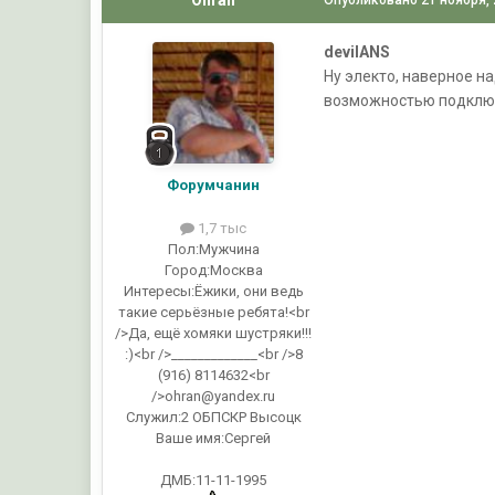
devilANS
Ну электо, наверное на
возможностью подклю
Форумчанин
1,7 тыс
Пол:
Мужчина
Город:
Москва
Интересы:
Ёжики, они ведь
такие серьёзные ребята!<br
/>Да, ещё хомяки шустряки!!!
:)<br />_____________<br />8
(916) 8114632<br
/>ohran@yandex.ru
Служил:
2 ОБПСКР Высоцк
Ваше имя:
Сергей
ДМБ:11-11-1995