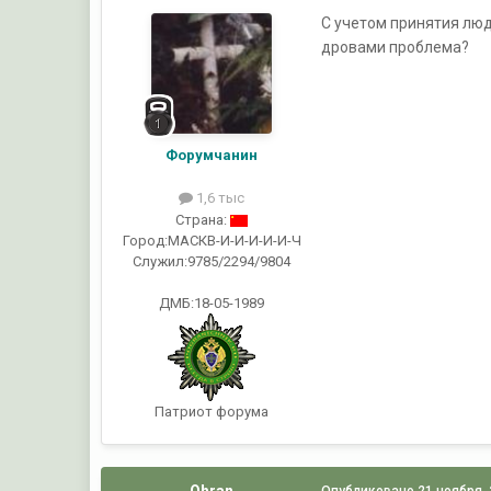
С учетом принятия люд
дровами проблема?
Форумчанин
1,6 тыс
Страна:
Город:
МАСКВ-И-И-И-И-И-Ч
Служил:
9785/2294/9804
ДМБ:18-05-1989
Патриот форума
Ohran
Опубликовано
21 ноября,