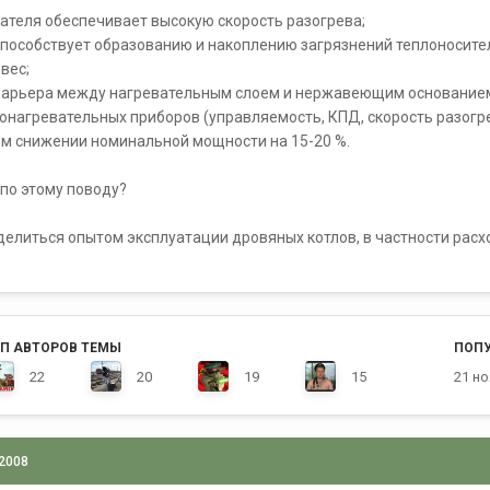
ателя обеспечивает высокую скорость разогрева;
способствует образованию и накоплению загрязнений теплоносите
вес;
 барьера между нагревательным слоем и нержавеющим основание
онагревательных приборов (управляемость, КПД, скорость разогр
ом снижении номинальной мощности на 15-20 %.
 по этому поводу?
оделиться опытом эксплуатации дровяных котлов, в частности расх
П АВТОРОВ ТЕМЫ
ПОП
22
20
19
15
21 н
 2008