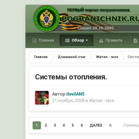
Главная
Обзор
Правила
Главная
Домашний очаг
Житие - мое
Систе
Системы отопления.
Автор
devilANS
21 ноября, 2008
в
Житие - мое
1
2
3
4
5
6
ДАЛЕЕ
Страниц