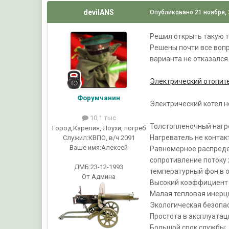
devilANS
Опубликовано
21 ноября,
Решил открыть такую т
Решены почти все вопр
варианта не отказался.
Электрический отопит
Форумчанин
Электрический котел н
10,1 тыс
Толстопленочный нагре
Город:
Карелия, Лоухи, погреб
Нагреватель не контак
Служил:
КВПО, в/ч 2091
Ваше имя:
Алексей
Равномерное распредел
сопротивление потоку 
ДМБ:23-12-1993
температурный фон в 
От Админа
Высокий коэффициент 
Малая тепловая инерц
Экологическая безопас
Простота в эксплуатац
Большой срок службы;