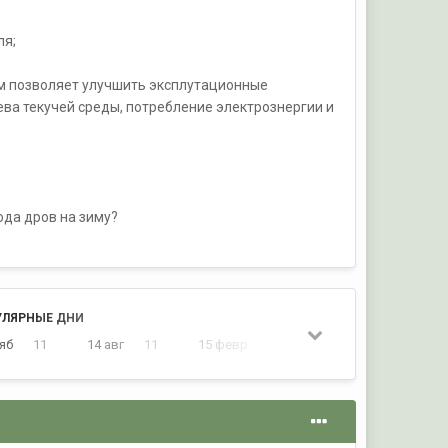
ля;
м позволяет улучшить эксплутационные
ева текучей среды, потребление электрознергии и
ода дров на зиму?
УЛЯРНЫЕ ДНИ
ояб
11
14 авг
11
15 февр
10
14 февр
8