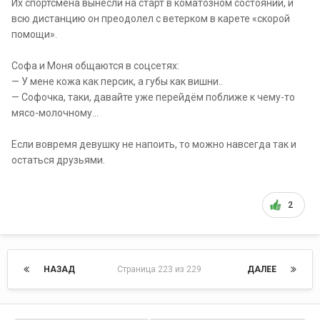
Их спортсмена вынесли на старт в коматозном состоянии, и
всю дистанцию он преодолел с ветерком в карете «скорой
помощи».
Софа и Моня общаются в соцсетях:
— У мене кожа как персик, а губы как вишни..
— Софочка, таки, давайте уже перейдём поближе к чему-то
мясо-молочному...
Если вовремя девушку не напоить, то можно навсегда так и
остаться друзьями.
2
НАЗАД
Страница 223 из 229
ДАЛЕЕ