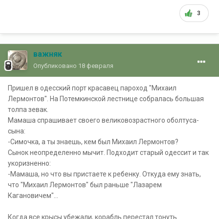
3
важняк
Опубликовано
18 февраля
Пришел в одесский порт красавец пароход "Михаил
Лермонтов". На Потемкинской лестнице собралась большая
толпа зевак.
Мамаша спрашивает своего великовозрастного оболтуса-
сына:
-Симочка, а ты знаешь, кем был Михаил Лермонтов?
Сынок неопределенно мычит. Подходит старый одессит и так
укоризненно:
-Мамаша, но что вы пристаете к ребенку. Откуда ему знать,
что "Михаил Лермонтов" был раньше "Лазарем
Кагановичем"...
Когда все крысы убежали, корабль перестал тонуть.