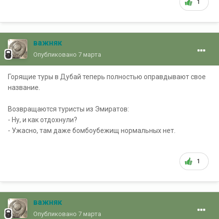
1
важняк
Опубликовано
7 марта
Горящие туры в Дубай теперь полностью оправдывают свое
название.
Возвращаются туристы из Эмиратов:
- Ну, и как отдохнули?
- Ужасно, там даже бомбоубежищ нормальных нет.
1
важняк
Опубликовано
7 марта