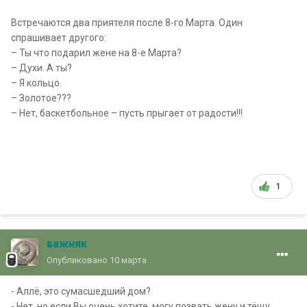
Встречаются два приятеля после 8-го Марта. Один
спрашивает другого:
– Ты что подарил жене на 8-е Марта?
– Духи. А ты?
– Я кольцо.
– Золотое???
– Нет, баскетбольное – пусть прыгает от радости!!!
1
важняк
Опубликовано
10 марта
- Аллё, это сумасшедший дом?
- Нет, но если Вы очень хотите, могу позвать жену и тёщу.