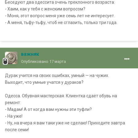
Беседуют два одессита очень преклонного возраста:
- Хаим, как у тебя с женским вопросом?
- Моня, этот вопрос меня уже семь лет не интересует.
- А меня, тьфу-тьфу, чтоб не сглазить, только три года.
важняк
Опубликовано
17 марта
Дурак учится на своих ошибках, умный — на чужих.
Выходит, что умные учатся у дураков?
Одесса. Обувная мастерская. Клиентка сдаёт обувь на
ремонт:
- Мадам! А от когда вам нужны эти туфли?
- На уже!
- Ну, на вчера я вам таки уже не сделаю! Приходите завтра
после семи!