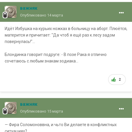
важняк
Опубликовано
14 марта
Идёт Избушка на курьих ножках в больницу на аборт. Плюётся,
матерится и причитает: "Да чтоб я ещё раз к лесу задом
повернулась!"...
Блондинка говорит подруге: - В позе Рака я отлично
сочетаюсь с любым знакам зодиака...
2
важняк
Опубликовано
15 марта
— Фира Соломоноввна, и чьто Ви делаете в конфликтных
ситуациях?