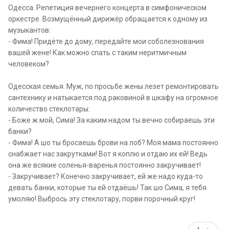
Одесса. Репетиция вечернего концерта в симфоническом
оркестре. Возмущённый дирижёр обращается к одному из
музыкантов:
- Фима! Придёте до дому, передайте мои соболезнования
вашей жене! Как можно спать с таким неритмичным
человеком?
Одесская семья. Муж, по просьбе жены лезет ремонтировать
сантехнику и натыкается под раковиной в шкафу на огромное
количество стеклотары:
- Боже ж мой, Сима! За каким надом ты вечно собираешь эти
банки?
- Фима! А шо ты бросаешь брови на лоб? Моя мама постоянно
снабжает нас закрутками! Вот я коплю и отдаю их ей! Ведь
она же всякие соленья-варенья постоянно закручивает!
- Закручивает? Конечно закручивает, ей же надо куда-то
девать банки, которые ты ей отдаёшь! Так шо Сима, я тебя
умоляю! Выбрось эту стеклотару, порви порочный круг!