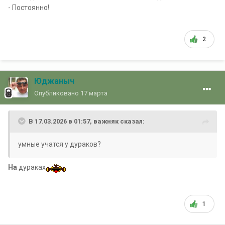
- Постоянно!
2
Юджаныч
Опубликовано
17 марта
В 17.03.2026 в 01:57,
важняк
сказал:
умные учатся у дураков?
На
дураках
1