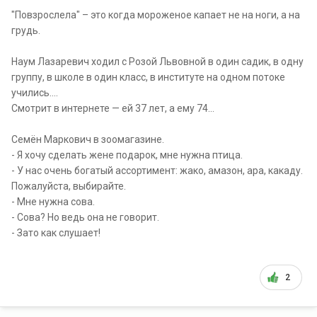
"Повзрослела" – это когда мороженое капает не на ноги, а на
грудь.
Наум Лазаревич ходил с Розой Львовной в один садик, в одну
группу, в школе в один класс, в институте на одном потоке
учились....
Смотрит в интернете — ей 37 лет, а ему 74…
Семён Маркович в зоомагазине.
- Я хочу сделать жене подарок, мне нужна птица.
- У нас очень богатый ассортимент: жако, амазон, ара, какаду.
Пожалуйста, выбирайте.
- Мне нужна сова.
- Сова? Но ведь она не говорит.
- Зато как слушает!
2