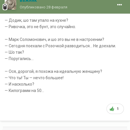
важняк
Опубликовано
28 февраля
— Додик, шо там упало на кухне?
— Ривочка, это не бунт, это случайно.
— Марк Соломонович, и шо это вы не в настроении?
— Сегодня поехали с Розочкой разводиться… Не доехали.
— Шо так?
— Поругались…
— Ося, дорогой, я похожа на идеальную женщину?
— Что ты! Ты — нечто большее!
— И насколько?
— Килограмм на 50...
1