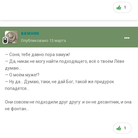
1
важняк
Опубликовано
13 марта
— Соня, тебе давно пора замуж!
— Да, никак не могу найти подходящего, всё о твоём Лёве
думаю…
— О моём муже!?
— Ну да… Думаю, таки, не дай Бог, такой же придурок
попадётся…
Они совсем не подходили друг другу: и он не десантник, и она
не фонтан...
1