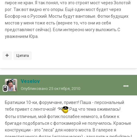
пирсе не кран. Я так понял, что это строят мост через Золотой
рог. Так вот видно его опоры. Ещё один мост будет через
Босфор на о.Русский. Мосты будут вантовые. Фотки будущих
мостов у меня тоже есть (вернее то, что они из себя
представляют сейчас). Если интересно могу выложить.С
уважением Юра.
Цитата
Veselov
Опубликовано
25 октября, 2010
Братишки 10-ки, форумчане, привет! Паша - персональный
тебе привет с ленточкой!
Рад что тема оживилась!
Фоты отличные, мой фотик послабее немного, а ближе к
бригаде подобраться с фотокамерой не получилось. Красные
конструкции - это "леса" для нового моста. В галерее я
поместил много фоток (исторических) - заходите и любуйтесь!