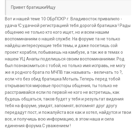
Привет братишки!Ищу
Вот и нашей теме 10 ОБрПСКР г. Владивосток привалило -
удача !С удачной регистрацией тебя дорогой братишка ! Рады
общению не только кто кого ищет, но и всем нашим
воспоминаниям о нашей службе. На форуме та не только
найдёш интересующие тебя темы, и даже посетишь сой
проект корабля, побываешь на камбузе, а так же в темах о
нашем УЦ Анапы поделишься своим воспоминаниями. Род
был познакомиться с тобой, но только имя исправь, не могу
же я родного брата по МЧПВ так называть - величать то ?,
если что без обид братишка Мотыль.Теперь перед тобой
открываются мировые просторы общения, ты только не
расстраивайся если по первой не кого не встретишь, как
будешь общаться, таков будет у тебя и результат видения
тебя на форуме, увидят, запомнят, вспомнят друг другу
передадут пост, и пожалуйста все как и хотел, найдутся и твои
все, и получишь всю информацию, в этом наша и сила
единения форума.С уважением !