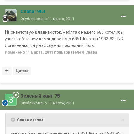
Слава1963
Опубликовано
11 марта, 2011
]']Приветствую Владивосток, Ребята с нашего 685 хотелибы
узнать об нашем командире пскр 685 Шикотан 1982-83г В.К.
Логвиненко. он у вас служил последнии годы.
Изменено
11 марта, 2011
пользователем Славa
Цитата
Зеленый кант 75
Опубликовано
11 марта, 2011
Славa сказал:
узнать об нашем командире пскр 685 Шикотан 1982-83г