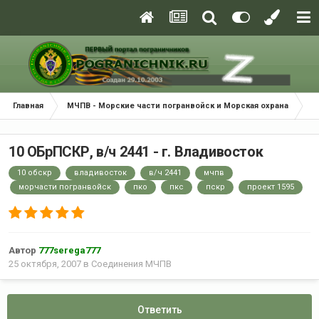
Главная
МЧПВ - Морские части погранвойск и Морская охрана
С
10 ОБрПСКР, в/ч 2441 - г. Владивосток
10 обскр
владивосток
в/ч 2441
мчпв
морчасти погранвойск
пко
пкс
пскр
проект 1595
Автор
777serega777
25 октября, 2007
в
Соединения МЧПВ
Ответить