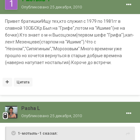
Опубликовано
25 декабря, 2010
Привет братишки!Ищу тех,кто служил с 1979 по 1981гг в
славной 10ОБСКр.Был на "Грифе",потом на "Ишиме"(не на
бочке).Кто знает о м-н Высоцском(первом шефе "Грифа"),кап-
лент.Мезенцеве(старпом на "Ишиме").Что с
"Неоном","Сипягиным","Морозовым".Много времени уже
прошло но хочется вернуться в старые добрые времена
(наверно натупает ностальгия).Короче до встречи.
Цитата
Pasha L
Опубликовано
25 декабря, 2010
1-мотыль-1 сказал: