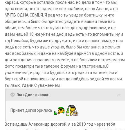
караси, которые остались после нас, но дело в том что мы
одна семья, не по годам, не по кораблям, не по Анапе, а по
МЧПВ ОДНА СЕМЬЯ. Я рад что ты увидел братишку, и что
общаетесь, и было бы приятно увидеть в вашей теме вас
обеих, тем более что тему мы всегда поддреживаем, и не
даём нашей 10 -ке уйти на дно, ведь есть что вспомнить, ну и
т.д.Решайся, будем жить, дружить, и по и на всех темах, у нас
ведь всё есть что душе угодно, было бы желание, а сколько
нас всех разных, и даже на камбузе варимся в одном котле, и
дни рождения справляем вместе, а по большим встречам сам
фото посмотри ты в галерее форума на гл.странице.С
уважением !, и рад, что будешь хоть редко та на теме, но и
борт свой не покинешь, ну и везде найдёшь родной со всеми
ты язык. Удачи.С уважением !
ГлавДвиг сказал:
Привет договорились
Вот видишь Александр дорогой, я за 2010 год через тебя