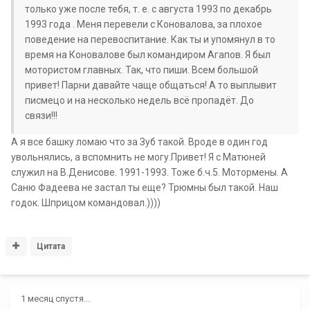
только уже после тебя, т. е. с августа 1993 по декабрь
1993 года . Меня перевели с Коновалова, за плохое
поведение на перевоспитание. Как ты и упомянул в то
время на Коновалове был командиром Агапов. Я был
мотористом главных. Так, что пиши. Всем большой
привет! Парни давайте чаще общаться! А то выплывит
писмецо и на несколько недель всё пропадёт. До
связи!!!
А я все башку ломаю что за Зуб такой. Вроде в один год
увольнялись, а вспомнить не могу.Привет! Я с Матюней
служил на В.Денисове. 1991-1993. Тоже б.ч.5. Мотормены. А
Саню Фадеева не застал ты еще? Трюмны был такой. Наш
годок. Шприцом командовал.))))
Цитата
1 месяц спустя...