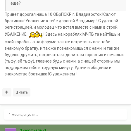
еще?
Привет дорогая наша 10 ОБрПСКР г. Владивосток !Салют
братишки !Уважение к тебе дорогой Владимир ! С удачной
регистрацией, и молодец что встал вместе с нами в строй,
УВАЖЕНИЕ
! Здесь на кораблях МЧПВ та найтёшь и
свой корабль, а на форуме так же встретишь всю тебе
знакомую братву, и так же познакомишься с нами, и так же
будешь дружить, встречаться, делиться горестью и печалью
(тьфу, её тьфу), главное будь с нами, а с нашей стороны мы
поддержим тебя в трудную минуту. Удачи в общении и
знакомстве братишка !С уважением !
Цитата
1 месяц спустя...
1-мотыль-1