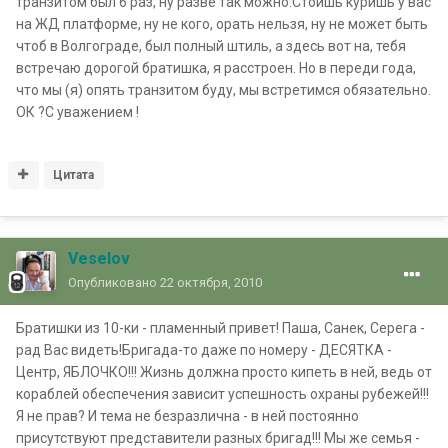
транзитом был 6 раз, ну разве так можно.Стоишь куришь у вас
на ЖД платформе, ну не кого, орать нельзя, ну не может быть
чтоб в Волгограде, был полный штиль, а здесь вот на, тебя
встречаю дорогой братишка, я расстроен. Но в переди года,
что мы (я) опять транзитом буду, мы встретимся обязательно.
ОК ?С уважением !
Цитата
Veselov
Опубликовано
22 октября, 2010
Братишки из 10-ки - пламенный привет! Паша, Санек, Серега -
рад Вас видеть!Бригада-то даже по номеру - ДЕСЯТКА -
Центр, ЯБЛОЧКО!!! Жизнь должна просто кипеть в ней, ведь от
кораблей обеспечения зависит успешность охраны рубежей!!!
Я не прав? И тема не безразлична - в ней постоянно
присутствуют представители разных бригад!!! Мы же семья -