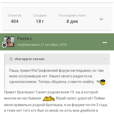
Ответов
Создана
Последний ответ
404
18 г
8 дек
Pasha L
Опубликовано
21 октября, 2010
sharappov сказал:
Паша, привет!На Грифовский форум заглядывал, но там
моих сослуживцев нет. Нашел своего радиста на
одноклассниках. Теперь общаюсь с ним по скайпу.
Привет братишки ! Салют родная всем 10 -ка, в которой
многие из нас бывали
!Юрий салют дорогой ! Пойми
меня правильно родной братишка, я на форуме почти 3 года,
и тоже нет того кто был со мной, но есть мои дембеля и