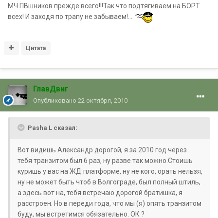
МЧ ПВшников прежде всего!!!Так что подтягиваем на БОРТ
всех! И заходя по трапу не забываем!...
Цитата
ГлавДвиг
Опубликовано
22 октября, 2010
Pasha L сказал:
Вот видишь Александр дорогой, я за 2010 год через
тебя транзитом был 6 раз, ну разве так можно.Стоишь
куришь у вас на ЖД платформе, ну не кого, орать нельзя,
ну не может быть чтоб в Волгограде, был полный штиль,
а здесь вот на, тебя встречаю дорогой братишка, я
расстроен. Но в переди года, что мы (я) опять транзитом
буду, мы встретимся обязательно. ОК ?