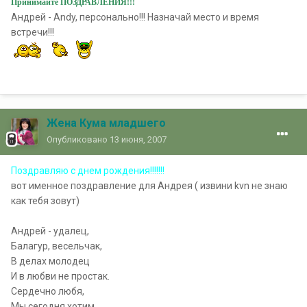
Принимайте ПОЗДРАВЛЕНИЯ!!!
Андрей - Andy, персонально!!! Назначай место и время
встречи!!!
Жена Кума младшего
Опубликовано
13 июня, 2007
Поздравляю с днем рождения!!!!!!!
вот именное поздравление для Андрея ( извини kvn не знаю
как тебя зовут)
Андрей - удалец,
Балагур, весельчак,
В делах молодец
И в любви не простак.
Сердечно любя,
Мы сегодня хотим