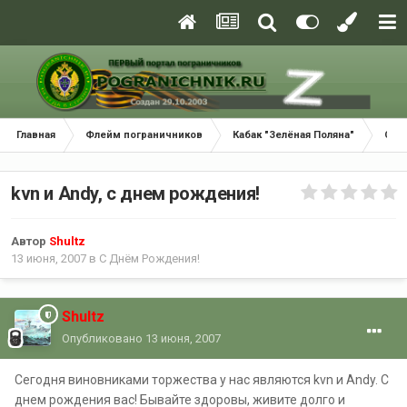
Главная
Флейм пограничников
Кабак "Зелёная Поляна"
С Д
kvn и Andy, с днем рождения!
Автор
Shultz
13 июня, 2007
в
С Днём Рождения!
Shultz
Опубликовано
13 июня, 2007
Сегодня виновниками торжества у нас являются kvn и Andy. С
днем рождения вас! Бывайте здоровы, живите долго и