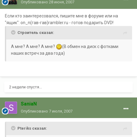
Опубликовано
28 июня, 2007
Если кто заинтересовался, пишите мне в форуме или на
"ящик": on_n(гав-гав)rambler.ru - готов подарить DVD!
Строитель сказал:
А мне? А мне? А мне?
(В обмен на диск с фотками
наших встреч за два года)
2 недели спустя...
SaniaN
Опубликовано
7 июля, 2007
Pteriks сказал: