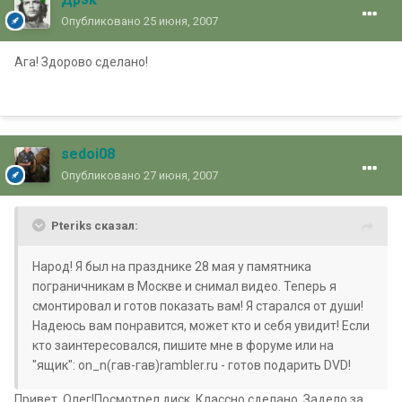
Опубликовано
25 июня, 2007
Ага! Здорово сделано!
sedoi08
Опубликовано
27 июня, 2007
Pteriks сказал:
Народ! Я был на празднике 28 мая у памятника
пограничникам в Москве и снимал видео. Теперь я
смонтировал и готов показать вам! Я старался от души!
Надеюсь вам понравится, может кто и себя увидит! Если
кто заинтересовался, пишите мне в форуме или на
"ящик": on_n(гав-гав)rambler.ru - готов подарить DVD!
Привет, Олег!Посмотрел диск. Классно сделано, Задело за