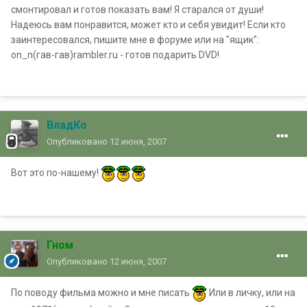
смонтировал и готов показать вам! Я старался от души!
Надеюсь вам понравится, может кто и себя увидит! Если кто
заинтересовался, пишите мне в форуме или на "ящик":
on_n(гав-гав)rambler.ru - готов подарить DVD!
ВладКо
Опубликовано
12 июня, 2007
Вот это по-нашему!
Гном
Опубликовано
12 июня, 2007
По поводу фильма можно и мне писать
Или в личку, или на