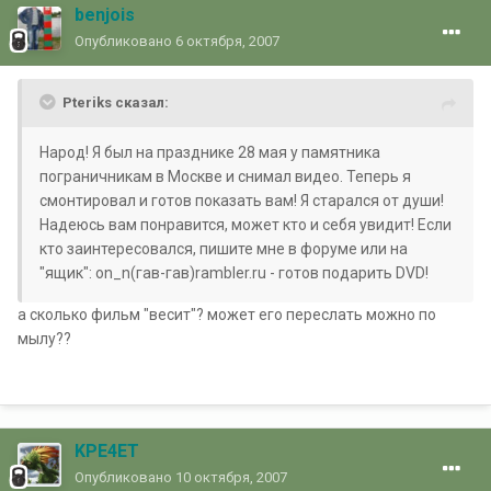
benjois
Опубликовано
6 октября, 2007
Pteriks сказал:
Народ! Я был на празднике 28 мая у памятника
пограничникам в Москве и снимал видео. Теперь я
смонтировал и готов показать вам! Я старался от души!
Надеюсь вам понравится, может кто и себя увидит! Если
кто заинтересовался, пишите мне в форуме или на
"ящик": on_n(гав-гав)rambler.ru - готов подарить DVD!
а сколько фильм "весит"? может его переслать можно по
мылу??
KPE4ET
Опубликовано
10 октября, 2007