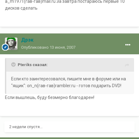
a_m1971(гав-гав)mail.ru За завтра постараюсь первые 10
дисков сделать
Дрэк
Опубликовано
13 июня, 2007
Pteriks сказал:
Если кто заинтересовался, пишите мне в форуме или на
"ящик": on_n(гав-гав)rambler.ru - готов подарить DVD!
Если вышлешь, буду безмерно благодарен!
2 недели спустя...