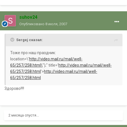
suhov24
Опубликовано
8 июля, 2007
Sergej сказал:
Тоже про наш праздник:
location=\'
http://video.mail.ru/mail/well-
65/257/258.html\
'');" title='
http://video.mail.ru/mail/well-
65/257/258.html
'>
http://video.mail.ru/mail/well-
65/257/258.html
Здорово!!!!
2 месяца спустя...