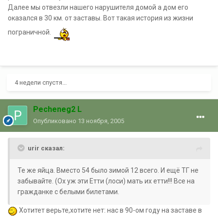
Далее мы отвезли нашего нарушителя домой а дом его
оказался в 30 км. от заставы. Вот такая история из жизни
пограничной.
4 недели спустя...
Pecheneg2 L
Опубликовано
13 ноября, 2005
urir сказал:
Те же яйца. Вместо 54 было зимой 12 всего. И ещё ТГ не
забывайте. (Ох уж эти Етти (лоси) мать их етти!!! Все на
гражданке с белыми билетами.
Хотитет верьте,хотите нет: нас в 90-ом году на заставе в