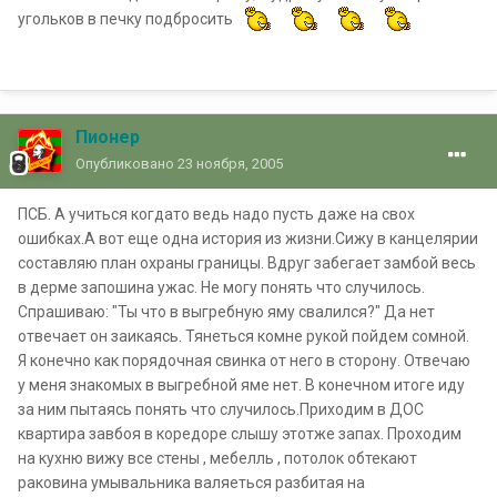
угольков в печку подбросить
Пионер
Опубликовано
23 ноября, 2005
ПСБ. А учиться когдато ведь надо пусть даже на свох
ошибках.А вот еще одна история из жизни.Сижу в канцелярии
составляю план охраны границы. Вдруг забегает замбой весь
в дерме запошина ужас. Не могу понять что случилось.
Спрашиваю: "Ты что в выгребную яму свалился?" Да нет
отвечает он заикаясь. Тянеться комне рукой пойдем сомной.
Я конечно как порядочная свинка от него в сторону. Отвечаю
у меня знакомых в выгребной яме нет. В конечном итоге иду
за ним пытаясь понять что случилось.Приходим в ДОС
квартира завбоя в коредоре слышу этотже запах. Проходим
на кухню вижу все стены , мебелль , потолок обтекают
раковина умывальника валяеться разбитая на