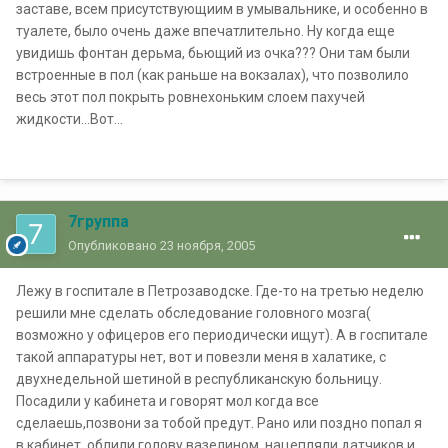
заставе, всем присутствующиим в умывальнике, и особенно в
туалете, было очень даже впечатлительно. Ну когда еще
увидишь фонтан дерьма, бьющий из очка??? Они там были
встроенные в пол (как раньше на вокзалах), что позволило
весь этот пол покрыть ровнехоньким слоем пахучей
жидкости...Вот...
7группа
Опубликовано
23 ноября, 2005
Лежу в госпитале в Петрозаводске. Где-то на третью неделю
решили мне сделать обследование головного мозга(
возможно у офицеров его периодически ищут). А в госпитале
такой аппаратуры нет, вот и повезли меня в халатике, с
двухнедельной шетиной в республиканскую больницу.
Посадили у кабинета и говорят мол когда все
сделаешь,позвони за тобой предут. Рано или поздно попал я
в кабинет, облили голову вазелином, нацепляли датчиков и