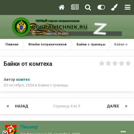
Главная
Флейм пограничников
Байки с границы
Байки от к
Байки от комтеха
Автор
комтех
20 октября, 2004
в
Байки с границы
НАЗАД
Страница 4 из 9
ДАЛЕЕ
Пионер