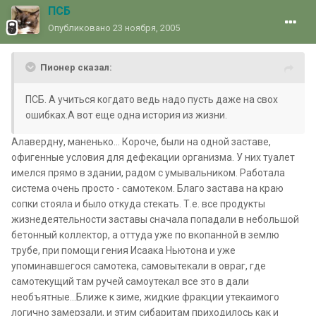
ПСБ
Опубликовано
23 ноября, 2005
Пионер сказал:
ПСБ. А учиться когдато ведь надо пусть даже на свох
ошибках.А вот еще одна история из жизни.
Алавердну, маненько... Короче, были на одной заставе,
офигенные условия для дефекации организма. У них туалет
имелся прямо в здании, радом с умывальником. Работала
система очень просто - самотеком. Благо застава на краю
сопки стояла и было откуда стекать. Т.е. все продукты
жизнедеятельности заставы сначала попадали в небольшой
бетонный коллектор, а оттуда уже по вкопанной в землю
трубе, при помощи гения Исаака Ньютона и уже
упоминавшегося самотека, самовытекали в овраг, где
самотекущий там ручей самоутекал все это в дали
необъятные...Ближе к зиме, жидкие фракции утекаимого
логично замерзали, и этим сибаритам приходилось как и