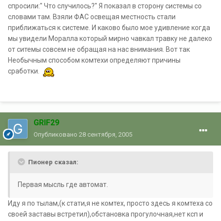
спросили:" Что случилось?" Я показал в сторону системы со
словами там. Взяли ФАС освещая местность стали
приближаться к системе. И каково было мое удивление когда
мы увидели Моралла который мирно чавкал травку не далеко
от ситемы совсем не обращая на нас внимания. Вот так
Необычным способом комтехи определяют причины
сработки.
GRIF29
Опубликовано
28 сентября, 2005
Пионер сказал:
Первая мысль где автомат.
Иду я по тылам,(к стати,я не комтех, просто здесь я комтеха со
своей заставы встретил),обстановка прогулочная,нет ксп и