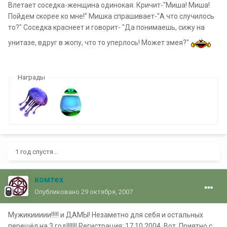
Влетает соседка-женщина одинокая. Кричит-"Миша! Миша!
Пойдем скорее ко мне!" Мишка спрашивает-"А что случилось
то?" Соседка краснеет и говорит- "Да понимаешь, сижу на
унитазе, вдруг в жопу, что то уперлось! Может змея?"
Награды
1 год спустя...
комтех
Опубликовано
29 октября, 2007
Мужикиииии!!!!! и ДАМЫ! Незаметно для себя и остальных
перешёл на 3 год!!!!!!! Регистрация: 17.10.2004. Вот, Приятно с