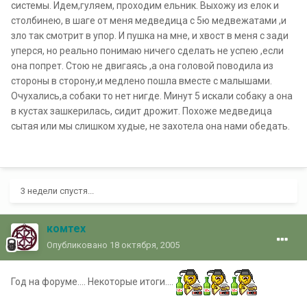
системы. Идем,гуляем, проходим ельник. Выхожу из елок и
столбинею, в шаге от меня медведица с 5ю медвежатами ,и
зло так смотрит в упор. И пушка на мне, и хвост в меня с зади
уперся, но реально понимаю ничего сделать не успею ,если
она попрет. Стою не двигаясь ,а она головой поводила из
стороны в сторону,и медлено пошла вместе с малышами.
Очухались,а собаки то нет нигде. Минут 5 искали собаку а она
в кустах зашкерилась, сидит дрожит. Похоже медведица
сытая или мы слишком худые, не захотела она нами обедать.
3 недели спустя...
комтех
Опубликовано
18 октября, 2005
Год на форуме.... Некоторые итоги....