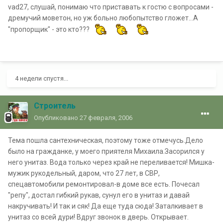
vad27, слушай, понимаю что приставать к гостю с вопросами -
дремучий моветон, но уж больно любопытство гложет...А
"пропорщик" - это кто???
4 недели спустя...
Строитель
Опубликовано
27 февраля, 2006
Тема пошла сантехническая, поэтому тоже отмечусь.Дело
было на гражданке, у моего приятеля Михаила.Засорился у
него унитаз. Вода только через край не переливается! Мишка-
мужик рукодельный, даром, что 27 лет, в СВР,
спецавтомобили ремонтировал-в доме все есть. Почесал
"репу", достал гибкий рукав, сунул его в унитаз и давай
накручивать! И так и сяк! Да еще туда сюда! Заталкивает в
унитаз со всей дури! Вдруг звонок в дверь. Открывает.