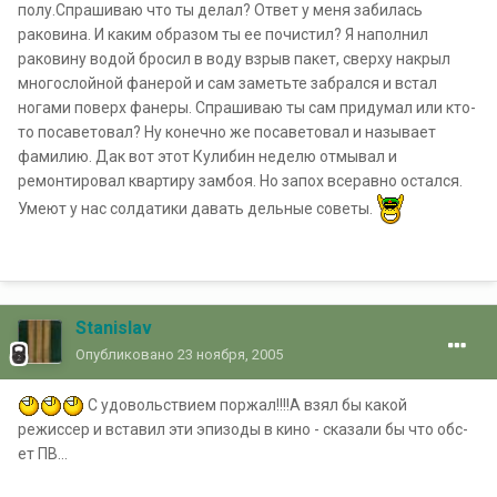
полу.Спрашиваю что ты делал? Ответ у меня забилась
раковина. И каким образом ты ее почистил? Я наполнил
раковину водой бросил в воду взрыв пакет, сверху накрыл
многослойной фанерой и сам заметьте забрался и встал
ногами поверх фанеры. Спрашиваю ты сам придумал или кто-
то посаветовал? Ну конечно же посаветовал и называет
фамилию. Дак вот этот Кулибин неделю отмывал и
ремонтировал квартиру замбоя. Но запох всеравно остался.
Умеют у нас солдатики давать дельные советы.
Stanislav
Опубликовано
23 ноября, 2005
С удовольствием поржал!!!!А взял бы какой
режиссер и вставил эти эпизоды в кино - сказали бы что обс-
ет ПВ...