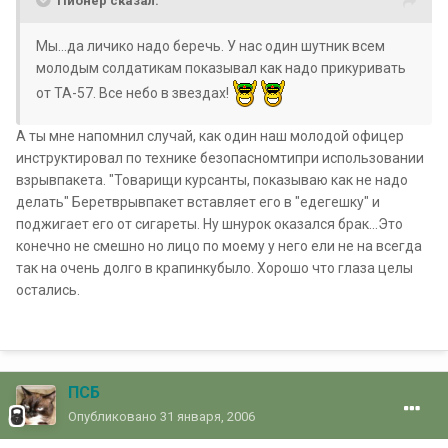
Пионер сказал:
Мы...да личико надо беречь. У нас один шутник всем
молодым солдатикам показывал как надо прикуривать
от ТА-57. Все небо в звездах!
А ты мне напомнил случай, как один наш молодой офицер
инструктировал по технике безопасномтипри использовании
взрывпакета. "Товарищи курсанты, показываю как не надо
делать" Беретврывпакет вставляет его в "едегешку" и
поджигает его от сигареты. Ну шнурок оказался брак...Это
конечно не смешно но лицо по моему у него ели не на всегда
так на очень долго в крапинкубыло. Хорошо что глаза целы
остались.
ПСБ
Опубликовано
31 января, 2006