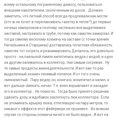
всему остальному пограничному демосу, пользоваться
внешним накопителем, сколоченным из досок... Должен
заметить, что летний способ всегда продлевали как могли
(кто ж не хочет в порелаксивать газетку в тепле?) до первых
ночных заморозков и поэтому частенько все выделяемое
заставой, застревало в трубе, потому как самотек замерзал. И
тогда самому веселому хохмачу на заставе (с точки зрения
Начальника и Старшины) доставалась почетная обязанность
самотек тот согреть и реанимировать.Делалось это довольно
просто - на паяльной лампе кипятились ведра с водой, и одно
за другим заливалось в коллектор, тем самым согревая... Ну
те самые продукты жизнедеятельности. И вот как-то раз
выделенный хохмач ленивый попался. И от того очень
смекалистый... Пару ведер он, конечно, вскипятил и залил, а
вот дальше смекать начал. Т.е. взял взрывпакет и засадил
его в коллектор... Не помогло...Тогда было принято решение
удвоить дозу, и вдобавок захлопнуть люк коллектора...Если
не упоминать крышку люка, отлетевшую на пару метров, то
никакого эффекта этот фейерверк не произвел... Во всяком
случае со стороны хохмача ничего не было видно...А вот на