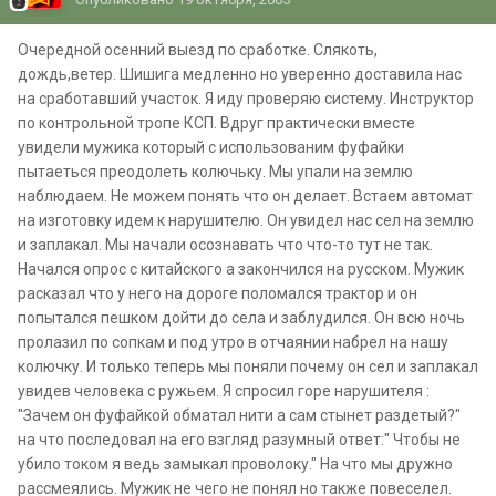
Очередной осенний выезд по сработке. Слякоть,
дождь,ветер. Шишига медленно но уверенно доставила нас
на сработавший участок. Я иду проверяю систему. Инструктор
по контрольной тропе КСП. Вдруг практически вместе
увидели мужика который с использованим фуфайки
пытаеться преодолеть колючьку. Мы упали на землю
наблюдаем. Не можем понять что он делает. Встаем автомат
на изготовку идем к нарушителю. Он увидел нас сел на землю
и заплакал. Мы начали осознавать что что-то тут не так.
Начался опрос с китайского а закончился на русском. Мужик
расказал что у него на дороге поломался трактор и он
попытался пешком дойти до села и заблудился. Он всю ночь
пролазил по сопкам и под утро в отчаянии набрел на нашу
колючку. И только теперь мы поняли почему он сел и заплакал
увидев человека с ружьем. Я спросил горе нарушителя :
"Зачем он фуфайкой обматал нити а сам стынет раздетый?"
на что последовал на его взгляд разумный ответ:" Чтобы не
убило током я ведь замыкал проволоку." На что мы дружно
рассмеялись. Мужик не чего не понял но также повеселел.