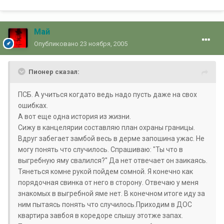
Май
Опубликовано
23 ноября, 2005
Пионер сказал:
ПСБ. А учиться когдато ведь надо пусть даже на свох
ошибках.
А вот еще одна история из жизни.
Сижу в канцелярии составляю план охраны границы.
Вдруг забегает замбой весь в дерме запошина ужас. Не
могу понять что случилось. Спрашиваю: "Ты что в
выгребную яму свалился?" Да нет отвечает он заикаясь.
Тянеться комне рукой пойдем сомной. Я конечно как
порядочная свинка от него в сторону. Отвечаю у меня
знакомых в выгребной яме нет. В конечном итоге иду за
ним пытаясь понять что случилось.Приходим в ДОС
квартира завбоя в коредоре слышу этотже запах.