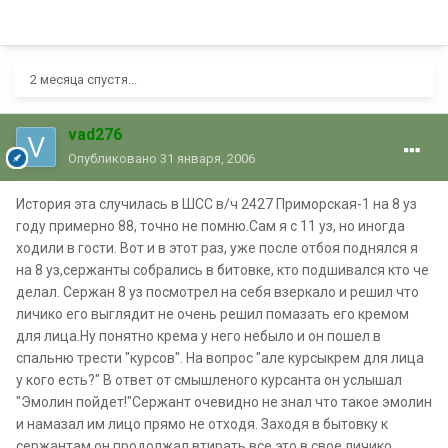
2 месяца спустя...
vad276
Опубликовано
31 января, 2006
История эта случилась в ШСС в/ч 2427 Приморская-1 на 8 уз
году примерно 88, точно не помню.Сам я с 11 уз, но иногда
ходили в гости. Вот и в этот раз, уже после отбоя поднялся я
на 8 уз,сержанты собрались в битовке, кто подшивался кто че
делал. Сержан 8 уз посмотрел на себя взеркало и решил что
личико его выглядит не очень решил помазать его кремом
для лица.Ну понятно крема у него небыло и он пошел в
спальню трести "курсов". На вопрос "але курсыкрем для лица
у кого есть?" В ответ от смышленого курсанта он услышал
"Эмолин пойдет!"Сержант очевидно не знал что такое эмолин
и намазал им лицо прямо не отходя. Заходя в бытовку к
сержантам он продолжал втирать все это в свое личико.