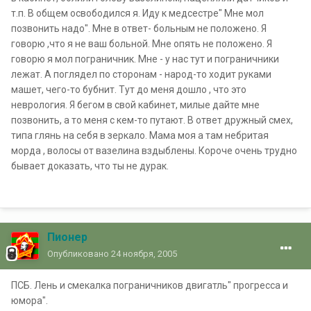
т.п. В общем освободился я. Иду к медсестре" Мне мол
позвонить надо". Мне в ответ- больным не положено. Я
говорю ,что я не ваш больной. Мне опять не положено. Я
говорю я мол пограничник. Мне - у нас тут и пограничники
лежат. А поглядел по сторонам - народ-то ходит руками
машет, чего-то бубнит. Тут до меня дошло , что это
неврология. Я бегом в свой кабинет, милые дайте мне
позвонить, а то меня с кем-то путают. В ответ дружный смех,
типа глянь на себя в зеркало. Мама моя а там небритая
морда , волосы от вазелина вздыблены. Короче очень трудно
бывает доказать, что ты не дурак.
Пионер
Опубликовано
24 ноября, 2005
ПСБ. Лень и смекалка пограничников двигатль" прогресса и
юмора".