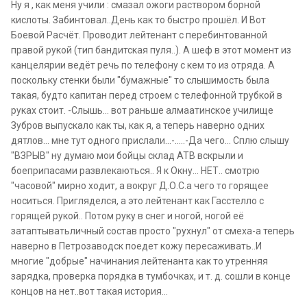
Ну я , как меня учили : смазал ожоги раствором борной
кислоты. Забинтовал..День как то быстро прошёл. И Вот
Боевой Расчёт. Проводит лейтенант с перебинтованной
правой рукой (тип бандитская пуля..). А шеф в этот момент из
канцелярии ведёт речь по телефону с кем то из отряда. А
поскольку стенки были "бумажные" то слышимость была
такая, будто капитан перед строем с телефонной трубкой в
руках стоит. -Слышь... вот раньше алмаатинское училище
Зубров выпускало как ты, как я, а теперь наверно одних
дятлов... мне тут одного прислали...-.....-Да чего... Сплю слышу
"ВЗРЫВ" ну думаю мои бойцы склад АТВ вскрыли и
боеприпасами развлекаються.. Я к Окну... НЕТ.. смотрю
"часовой" мирно ходит, а вокруг Д.О.С.а чего то горящее
носиться. Пригляделся, а это лейтенант как Гасстелло с
горящей рукой.. Потом руку в снег и ногой, ногой её
затаптыватьличный состав просто "рухнул" от смеха-а теперь
наверно в Петрозаводск поедет кожу пересаживать..И
многие "добрые" начинания лейтенанта как то утренняя
зарядка, проверка порядка в тумбочках, и т. д. сошли в конце
концов на нет..вот такая история...