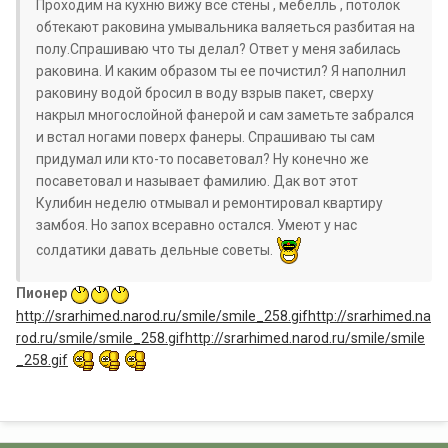
Проходим на кухню вижу все стены , мебелль , потолок
обтекают раковина умывальника валяеться разбитая на
полу.Спрашиваю что ты делал? Ответ у меня забилась
раковина. И каким образом ты ее почистил? Я наполнил
раковину водой бросил в воду взрыв пакет, сверху
накрыл многослойной фанерой и сам заметьте забрался
и встал ногами поверх фанеры. Спрашиваю ты сам
придумал или кто-то посаветовал? Ну конечно же
посаветовал и называет фамилию. Дак вот этот
Кулибин неделю отмывал и ремонтировал квартиру
замбоя. Но запох всеравно остался. Умеют у нас
солдатики давать дельные советы.
Пионер
http://srarhimed.narod.ru/smile/smile_258.gifhttp://srarhimed.na
rod.ru/smile/smile_258.gifhttp://srarhimed.narod.ru/smile/smile
_258.gif