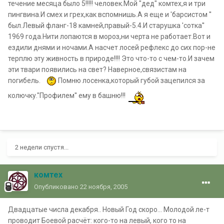
течение месяца было 5!!!!! человек.Мой "дед" комтех,я и три
пингвина.И смех и грех,как вспомнишь.А я еще и 'барсистом ''
был.Левый фланг-18 камней,правый-5.4.И старушка 'сотка''
1969 года.Нити лопаются в мороз,ни черта не работает.Вот и
ездили днями и ночами.А насчет лосей рефлекс до сих пор-не
терплю эту живность в природе!!!! Это что-то с чем-то.И зачем
эти твари появились на свет? Наверное,связистам на
погибель.
Помню лосенка,который губой зацепился за
колючку."Профилем'' ему в башню!!!
2 недели спустя...
комтех
Опубликовано
22 ноября, 2005
Двадцатые числа декабря.. Новый Год скоро... Молодой ле-т
проводит Боевой расчёт: кого-то на левый, кого то на