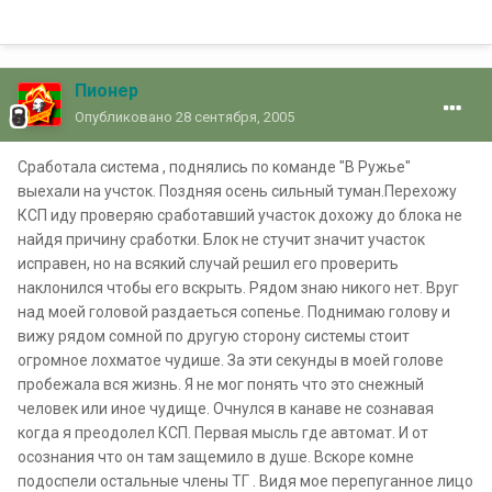
Пионер
Опубликовано
28 сентября, 2005
Сработала система , поднялись по команде "В Ружье"
выехали на учсток. Поздняя осень сильный туман.Перехожу
КСП иду проверяю сработавший участок дохожу до блока не
найдя причину сработки. Блок не стучит значит участок
исправен, но на всякий случай решил его проверить
наклонился чтобы его вскрыть. Рядом знаю никого нет. Вруг
над моей головой раздаеться сопенье. Поднимаю голову и
вижу рядом сомной по другую сторону системы стоит
огромное лохматое чудише. За эти секунды в моей голове
пробежала вся жизнь. Я не мог понять что это снежный
человек или иное чудище. Очнулся в канаве не сознавая
когда я преодолел КСП. Первая мысль где автомат. И от
осознания что он там защемило в душе. Вскоре комне
подоспели остальные члены ТГ . Видя мое перепуганное лицо