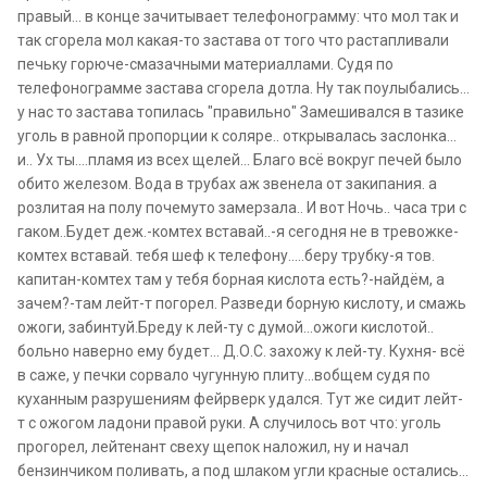
правый... в конце зачитывает телефонограмму: что мол так и
так сгорела мол какая-то застава от того что растапливали
печьку горюче-смазачными материаллами. Судя по
телефонограмме застава сгорела дотла. Ну так поулыбались...
у нас то застава топилась "правильно" Замешивался в тазике
уголь в равной пропорции к соляре.. открывалась заслонка...
и.. Ух ты....пламя из всех щелей... Благо всё вокруг печей было
обито железом. Вода в трубах аж звенела от закипания. а
розлитая на полу почемуто замерзала.. И вот Ночь.. часа три с
гаком..Будет деж.-комтех вставай..-я сегодня не в тревожке-
комтех вставай. тебя шеф к телефону.....беру трубку-я тов.
капитан-комтех там у тебя борная кислота есть?-найдём, а
зачем?-там лейт-т погорел. Разведи борную кислоту, и смажь
ожоги, забинтуй.Бреду к лей-ту с думой...ожоги кислотой..
больно наверно ему будет... Д.О.С. захожу к лей-ту. Кухня- всё
в саже, у печки сорвало чугунную плиту...вобщем судя по
куханным разрушениям фейрверк удался. Тут же сидит лейт-
т с ожогом ладони правой руки. А случилось вот что: уголь
прогорел, лейтенант свеху щепок наложил, ну и начал
бензинчиком поливать, а под шлаком угли красные остались...