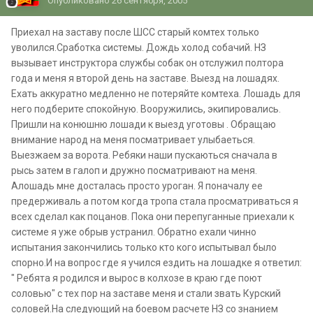
Опубликовано
26 сентября, 2005
Приехал на заставу после ШСС старый комтех только
уволился.Сработка системы. Дождь холод собачий. НЗ
вызывает инструктора службы собак он отслужил полтора
года и меня я второй день на заставе. Выезд на лошадях.
Ехать аккуратно медленно не потеряйте комтеха. Лошадь для
него подберите спокойную. Вооружились, экипировались.
Пришли на конюшню лошади к выезд уготовы . Обращаю
внимание народ на меня посматривает улыбаеться.
Выезжаем за ворота. Ребяки наши пускаються сначала в
рысь затем в галоп и дружно посматривают на меня.
Алошадь мне досталась просто уроган. Я поначалу ее
предерживаль а потом когда тропа стала просматриваться я
всех сделал как поцанов. Пока они перепуганные приехали к
системе я уже обрыв устранил. Обратно ехали чинно
испытания закончились только кто кого испытывал было
спорно.И на вопрос где я учился ездить на лошадке я ответил:
" Ребята я родился и вырос в колхозе в краю где поют
соловью" с тех пор на заставе меня и стали звать Курский
соловей.На следующий на боевом расчете НЗ со знанием