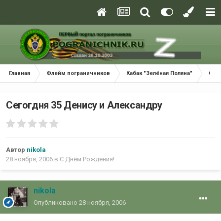
Главная
Флейм пограничников
Кабак "Зелёная Поляна"
С Д
Сегогдня 35 Денису и Александру
Автор
nikola
28 ноября, 2006
в
С Днём Рождения!
nikola
Опубликовано
28 ноября, 2006