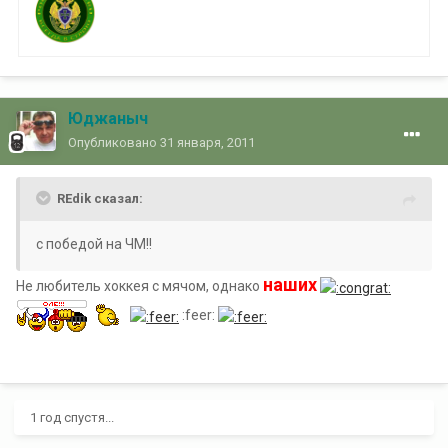
Юджаныч
Опубликовано
31 января, 2011
REdik сказал:
с победой на ЧМ!!
наших
Не любитель хоккея с мячом, однако
:feer:
1 год спустя...