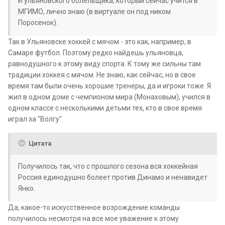
И ульяновского болельщика, который сейчас учится в
МГИМО, лично знаю (в виртуале он под ником
Поросенок).
Так в Ульяновске хоккей с мячом - это как, например, в
Самаре футбол. Поэтому редко найдешь ульяновца,
равнодушного к этому виду спорта. К тому же сильны там
традиции хоккея с мячом. Не знаю, как сейчас, но в свое
время там были очень хорошие тренеры, да и игроки тоже. Я
жил в одном доме с чемпионом мира (Монаховым), учился в
одном классе с несколькими детьми тех, кто в свое время
играл за "Волгу".
Цитата
Получилось так, что с прошлого сезона вся хоккейная
Россия единодушно болеет против Динамо и ненавидет
Янко.
Да, какое-то искусственное возрождение команды
получилось несмотря на все мое уважение к этому