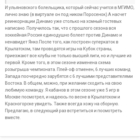
И ульяновского болельщика, который сейчас учится в МГИМО,
лично знаю (в виртуале он под ником Поросенок).А насчет
реинкорнации Динамо уже столько на хсмный гостевых
написано. Получилось так, что с прошлого сезона вся
хоккейная Россия единодушно болеет против Динамо и
ненавидет Янко.После того, как построен суперкаток в
Крылатском, там проводятся игры на Кубок страны,
приезжают все клубы не только высшей лиги, но и лучшие из
первой. Кроме того, в этом сезоне изменена схема
розыгрыша чемпионата. Плей-оф отменен, 6 лучших команд
Запада поочередно зарубятся с 6 лучшими представителями
Востока. В общем, можно, при желании сходить на свою
любимую команду. Я кабанов в этом сезоне уже 5 игр в
Москве посмотрел, и надеюсь по весне в Крылатском и
Красногорске увидеть. Также всегда хожу на сборную.
Предлагаю, в следующий раз встретиться и посмотреть
вместе.