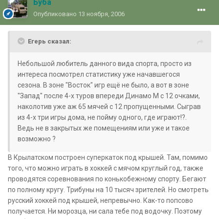
Буба
Опубликовано
13 ноября, 2006
Егерь сказал:
Небольшой любитель данного вида спорта, просто из
интереса посмотрел статистику уже начавшегося
сезона. В зоне "Восток" игр ещё не было, а вот в зоне
"Запад" после 4-х туров впереди Динамо М с 12 очками,
наколотив уже аж 65 мячей с 12 пропущенными. Сыграв
из 4-х три игры дома, не пойму одного, где играют!?.
Ведь не в закрытых же помещениям или уже и такое
возможно ?
В Крылатском построен суперкаток под крышей. Там, помимо
того, что можно играть в хоккей с мячом круглый год, также
проводятся соревнования по конькобежному спорту. Бегают
по полному кругу. Трибуны на 10 тысяч зрителей. Но смотреть
русский хоккей под крышей, непревычно. Как-то попсово
получается. Ни морозца, ни сала тебе под водочку. Поэтому