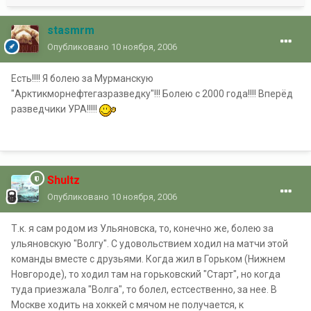
stasmrm
Опубликовано
10 ноября, 2006
Есть!!!! Я болею за Мурманскую
"Арктикморнефтегазразведку"!!! Болею с 2000 года!!!! Вперёд
разведчики УРА!!!!!
Shultz
Опубликовано
10 ноября, 2006
Т.к. я сам родом из Ульяновска, то, конечно же, болею за
ульяновскую "Волгу". С удовольствием ходил на матчи этой
команды вместе с друзьями. Когда жил в Горьком (Нижнем
Новгороде), то ходил там на горьковский "Старт", но когда
туда приезжала "Волга", то болел, естсественно, за нее. В
Москве ходить на хоккей с мячом не получается, к