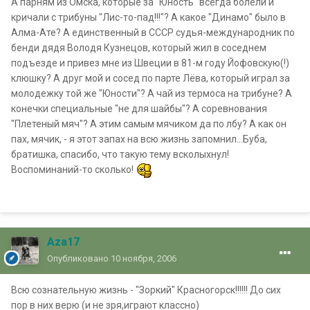
А парням из Омска, которые за "Юность" всегда болели и
кричали с трибуны "Лис-то-пад!!!"? А какое "Динамо" было в
Алма-Ате? А единственный в СССР судья-международник по
бенди дядя Володя Кузнецов, который жил в соседнем
подъезде и привез мне из Швеции в 81-м году Йофовскую(!)
клюшку? А друг мой и сосед по парте Лёва, который играл за
молодежку той же "Юности"? А чай из термоса на трибуне? А
конечки специальные "не для шайбы"? А соревнования
"Плетеный мяч"? А этим самым мячиком да по лбу? А как он
пах, мячик, - я этот запах на всю жизнь запомнил...Буба,
братишка, спасибо, что такую тему всколыхнул!
Воспоминаний-то сколько!
Aza17
Опубликовано
10 ноября, 2006
Всю сознательную жизнь - "Зоркий" Красногорск!!!!!! До сих
пор в них верю (и не зря,играют классно)