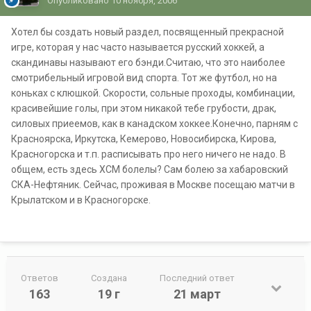
Опубликовано
10 ноября, 2006
Хотел бы создать новый раздел, посвященный прекрасной
игре, которая у нас часто называется русский хоккей, а
скандинавы называют его бэнди.Считаю, что это наиболее
смотрибельный игровой вид спорта. Тот же футбол, но на
коньках с клюшкой. Скорости, сольные проходы, комбинации,
красивейшие голы, при этом никакой тебе грубости, драк,
силовых приеемов, как в канадском хоккее.Конечно, парням с
Красноярска, Иркутска, Кемерово, Новосибирска, Кирова,
Красногорска и т.п. расписывать про него ничего не надо. В
общем, есть здесь ХСМ болелы? Сам болею за хабаровский
СКА-Нефтяник. Сейчас, проживая в Москве посещаю матчи в
Крылатском и в Красногорске.
Ответов
Создана
Последний ответ
163
19 г
21 март