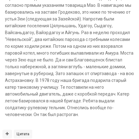
согласно прямым указаниям товарища Мао. В навигацию мы
базировались на заставе Гродеково, это ниже по течению от
устья Зеи (следующая за Зазейской). Напротив были
китайские поселения Цялуньшань, Удагоу, Сыдагоу,
Вайсаньдагоу, Вайэрдагоу и Айгунь. Раз в неделю проходил
"Невельской", два китайских парохода с гребными колесами
по корме ходили реже. Потом на одном из них взорвался
паровой котел, много погибших вылавливали из Амура. Моста
через Зею еще не было. Да и сам Благовещенск блистал
только набережной, а загляни вглубь - маленькие домики,
завернутые в рубероид. Зато запашок от спиртзавода - на всю
Астрахановку. В 1978 году наша бригада подарила старый
катер танковому училищу. Те поставили на него
автомобильный двигатель, даже с коробкой передач. Катер
летом базировался в нашей бригаде. Ребята выдали
солдатику-рулевому тельник. Отнеслись вообще по-
человечески. Он так был растроган.
Цитата