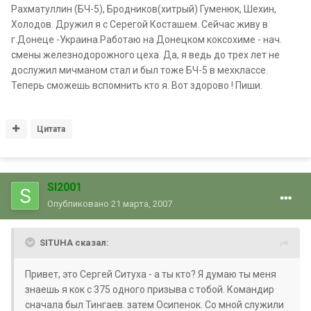
Рахматуллин (БЧ-5), Бродников(хитрый) Гуменюк, Шехин,
Холодов. Дружил я с Серегой Косташем. Сейчас живу в
г.Донеце -Украина.Работаю на Донецком коксохиме - нач.
смены железнодорожного цеха. Да, я ведь до трех лет не
дослужил мичманом стал и был тоже БЧ-5 в мехклассе.
Теперь сможешь вспомнить кто я. Вот здорово ! Пиши.
Цитата
Sl2001
Опубликовано
21 марта, 2007
SITUHA сказал:
Привет, это Сергей Ситуха - а ты кто? Я думаю ты меня
знаешь я кок с 375 одного призыва с тобой. Командир
сначала был Тингаев. затем Осипенок. Со мной служили