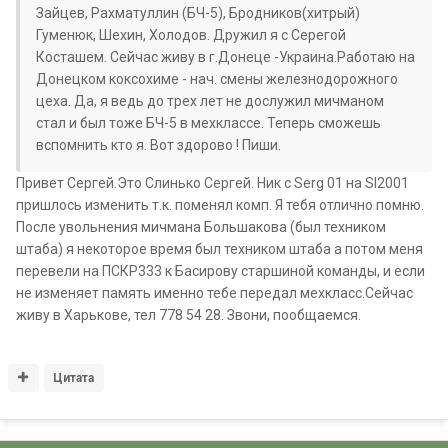
Зайцев, Рахматуллин (БЧ-5), Бродников(хитрый)
Гуменюк, Шехин, Холодов. Дружил я с Серегой
Косташем. Сейчас живу в г.Донеце -Украина.Работаю на
Донецком коксохиме - нач. смены железнодорожного
цеха. Да, я ведь до трех лет не дослужил мичманом
стал и был тоже БЧ-5 в мехклассе. Теперь сможешь
вспомнить кто я. Вот здорово ! Пиши.
Привет Сергей.Это Слинько Сергей. Ник с Serg 01 на Sl2001
пришлось изменить т.к. поменял комп. Я тебя отлично помню.
После увольнения мичмана Большакова (был техником
штаба) я некоторое время был техником штаба а потом меня
перевели на ПСКР333 к Басирову старшиной команды, и если
не изменяет память именно тебе передал мехкласс.Сейчас
живу в Харькове, тел 778 54 28. Звони, пообщаемся.
Цитата