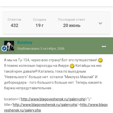
Ответов
Создана
Последний ответ
432
19 г
20 июнь
Bolshoy
Опубликовано
3 октября, 2006
А мы на Ту-154, через всю страну! Вот это путешествие!
Я помню колесные пароходы на Амуре
Китайцы на них
такой крен давали!!! Катались тока по выходным.
"Невельского" больше нет. остался "Миклухо Маклай" И
деборкадера - того большого больше нет. Теперь какаята
баржа непредставительная...
location=\'
http://www.blagoveshensk.ru/galery.php
\'');"
title='
http://www.blagoveshensk.ru/galery.php
'>
http://www.blago
veshensk.ru/galery.php