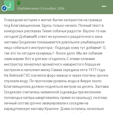
jjj
Опубликовано
24 ноября, 2006
Очередная история о житие-бытие катеристов на границе
под Благовещенском. Здесь только начало. Полный текст в
конкурсных рассказах.Тихие собачьи радости- Вкусно-то как
сегодня! Добавки!В ответ из кухонного раздаточного окна
заставы Гродеково показывается довольное улыбающееся
лицо собачьего инструктора:- Подходи, кому тут добавки!- О,
так это ты сегодня кухаришь?- Ясное дело. Мы же собакам
сами варим. Вот и для вас сгодилось.С этими словами
инструктор зачерпнул ароматного наваристого борща из
кастрюли и наполнил миску.Самая середина лета 1977 года.
На Зейской ГЭС случился форс-мажор и через плотину срочно
спускали воду. По прогнозам уровень воды в Амуре около
Благовещенска должен подняться метров на десять. Застава
Гродеково считалась низменной (однажды при весеннем
половодье катера швартовались прямо ко крыльцу), поэтому
личный состав срочно эвакуировали к соседям на
карацуповскую заставу Красное. Дома остались несколько