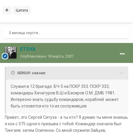
Цитата
3 месяца спустя...
ETOYA
Опубликовано
18 марта, 2007
SERG01 сказал:
Служил в 12 бригаде. БЧ-5 на ПСКР 353. ПСКР 333,
командиры Хачатуров В.Ш и Басиров О.М. ДМБ 1981.
Интересно знать судьбу командиров, кораблей. может
быть отзовется кто то из сослуживцев
Привет, это Сергей Ситуха - а ты кто? Я думаю ты меня знаешь
я кок с 375 одного призыва с тобой. Командир сначала был
Тингаев. затем Осипенок. Со мной служили Зайцев,