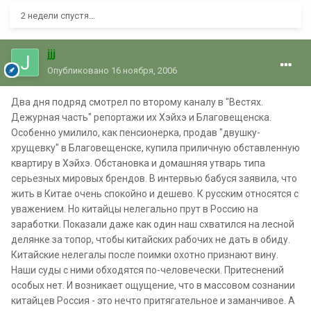
2 недели спустя...
jjj
Опубликовано
16 ноября, 2006
Два дня подряд смотрел по второму каналу в "Вестях.
Дежурная часть" репортажи их Хэйхэ и Благовещенска.
Особенно умилило, как пенсионерка, продав "двушку-
хрущевку" в Благовещенске, купила приличную обставленную
квартиру в Хэйхэ. Обстановка и домашняя утварь типа
серьезных мировых брендов. В интервью бабуся заявила, что
жить в Китае очень спокойно и дешево. К русским относятся с
уважением. Но китайцы нелегально прут в Россию на
заработки. Показали даже как один наш схватился на лесной
делянке за топор, чтобы китайских рабочих не дать в обиду.
Китайские нелегалы после поимки охотно признают вину.
Наши суды с ними обходятся по-человечески. Притеснений
особых нет. И возникает ощущение, что в массовом сознании
китайцев Россия - это нечто притягательное и заманчивое. А