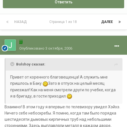
Ответить
НАЗАД
Страница 1 из 18
ДАЛЕЕ
jjj
Опубликовано
3 октября, 2006
Bolshoy сказал:
Привет от коренного благовещенца! А служить мне
пришлось в Баку
Зато в отпуск на целый месяц
приезжал! Как на меня смотрели други по учебке, когда
я в бригаду, в гости приходил
Взаимно! В этом году я впервые по телевизору увидел Хэйхэ.
Ничего себе небоскребы. Я помню, когда там было порядка
шестидесяти дымовых кирпичных труб над небольшими
строениями. Здесь выплавляли металл в каждом дворе,