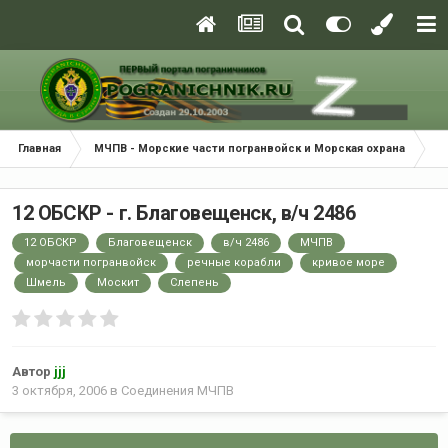
Главная
МЧПВ - Морские части погранвойск и Морская охрана
С
12 ОБСКР - г. Благовещенск, в/ч 2486
12 ОБСКР
Благовещенск
в/ч 2486
МЧПВ
морчасти погранвойск
речные корабли
кривое море
Шмель
Москит
Слепень
Автор
jjj
3 октября, 2006
в
Соединения МЧПВ