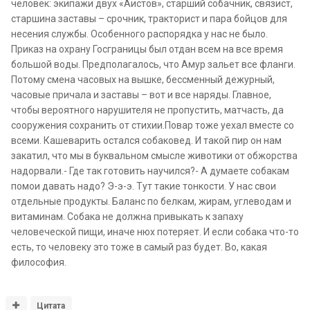
человек: экипажи двух «Аистов», старший собачник, связист,
старшина заставы – срочник, тракторист и пара бойцов для
несения службы. Особенного распорядка у нас не было.
Приказ на охрану Госграницы был отдан всем на все время
большой воды. Предполагалось, что Амур зальет все фланги.
Потому смена часовых на вышке, бессменный дежурный,
часовые причала и заставы – вот и все наряды. Главное,
чтобы вероятного нарушителя не пропустить, матчасть, да
сооружения сохранить от стихии.Повар тоже уехал вместе со
всеми. Кашеварить остался собаковед. И такой пир он нам
закатил, что мы в буквальном смысле животики от обжорства
надорвали.- Где так готовить научился?- А думаете собакам
помои давать надо? Э-э-э. Тут такие тонкости. У нас свои
отдельные продукты. Баланс по белкам, жирам, углеводам и
витаминам. Собака не должна привыкать к запаху
человеческой пищи, иначе нюх потеряет. И если собака что-то
есть, то человеку это тоже в самый раз будет. Во, какая
философия.
Цитата