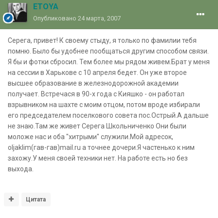
ETOYA
Опубликовано
24 марта, 2007
Серега, привет! К своему стыду, я только по фамилии тебя
помню. Было бы удобнее пообщаться другим способом связи.
Я бы и фотки сбросил. Тем более мы рядом живем.Брат у меня
на сессии в Харькове с 10 апреля бедет. Он уже второе
высшее образование в железнодорожной академии
получает. Встречася в 90-х года с Кияшко - он работал
взрывником на шахте с моим отцом, потом вроде избирали
его председателем поселкового совета пос.Острый.А дальше
не знаю.Там же живет Серега Школьниченко Они были
моложе нас и оба "хитрыми" служили.Мой адресок,
oljaklim(гав-гав)mail.ru а точнее дочери.Я частенько к ним
захожу.У меня своей техники нет. На работе есть но без
выхода.
Цитата