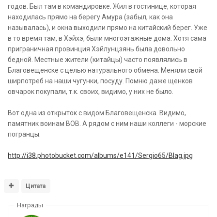
годов. Был там в командировке. Жил в гостинице, которая
находилась прямо на берегу Амура (забыл, как она
называлась), и окна выходили прямо на китайский берег. Уже
в то время там, в Хэйхэ, были многоэтажные дома. Хотя сама
приграничная провинция Хэйлунцзянь была довольно
бедной. Местные жители (китайцы) часто появлялись в
Благовещенске с целью натурального обмена. Меняли свой
ширпотреб на наши чугунки, посуду. Помню даже щенков
овчарок покупали, т.к. своих, видимо, у них не было.
Вот одна из открыток с видом Благовещенска. Видимо,
памятник воинам ВОВ. А рядом с ним наши коллеги - морские
погранцы.
http://i38.photobucket.com/albums/e141/Sergio65/Blag.jpg
Цитата
Награды