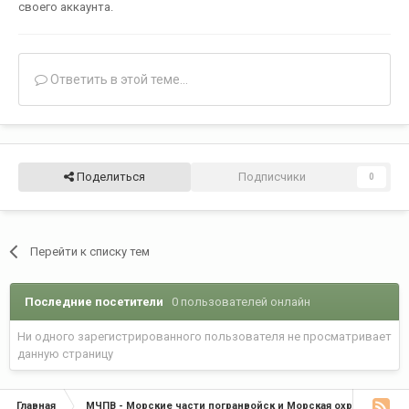
своего аккаунта.
Ответить в этой теме...
Поделиться
Подписчики
0
Перейти к списку тем
Последние посетители
0 пользователей онлайн
Ни одного зарегистрированного пользователя не просматривает
данную страницу
Главная
МЧПВ - Морские части погранвойск и Морская охрана
С