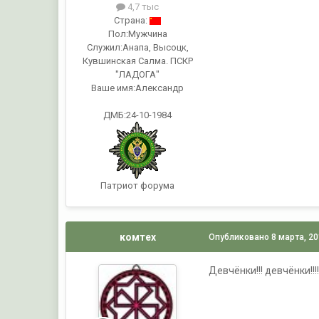
4,7 тыс
Страна:
Пол:
Мужчина
Служил:
Анапа, Высоцк,
Кувшинская Салма. ПСКР
"ЛАДОГА"
Ваше имя:
Александр
ДМБ:24-10-1984
Патриот форума
комтех
Опубликовано
8 марта, 2
Девчёнки!!! девчёнки!!!!