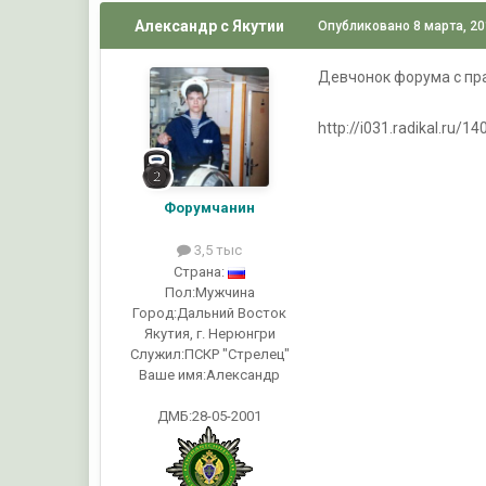
Александр с Якутии
Опубликовано
8 марта, 2
Девчонок форума с пр
http://i031.radikal.ru/
Форумчанин
3,5 тыс
Страна:
Пол:
Мужчина
Город:
Дальний Восток
Якутия, г. Нерюнгри
Служил:
ПСКР "Стрелец"
Ваше имя:
Александр
ДМБ:28-05-2001