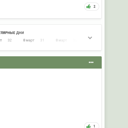
2
УЛЯРНЫЕ ДНИ
рт
32
8 март
31
8 март
30
7 март
26
1