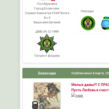
Пол:
Мужчина
Город:
Ессентуки.
Награды
Служил:
Камчатка ПСКР Волга
Бч 4
Ваше имя:
Евгений
ДМБ:04-12-1989
Патриот форума
Gunescape
Опубликовано
8 марта, 2
Милые дамы!!! С ПРА
Пусть Любовь и счасть