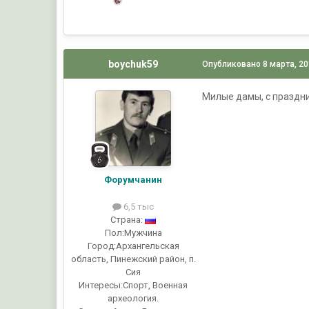
boychuk59
Опубликовано
8 марта, 2
Милые дамы, с праздн
Форумчанин
6,5 тыс
Страна:
Пол:
Мужчина
Город:
Архангельская
область, Пинежский район, п.
Сия
Интересы:
Спорт, Военная
археология.