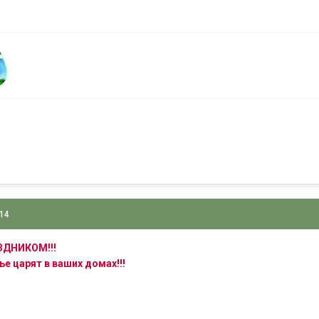
014
ЗДНИКОМ!!!
е царят в ваших домах!!!