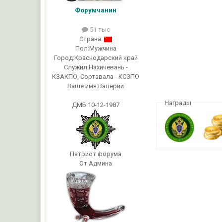
Форумчанин
51 тыс
Страна:
Пол:
Мужчина
Город:
Краснодарский край
Служил:
Нахичевань -
КЗАКПО, Сортавала - КСЗПО
Ваше имя:
Валерий
Награды
ДМБ:10-12-1987
Патриот форума
От Админа