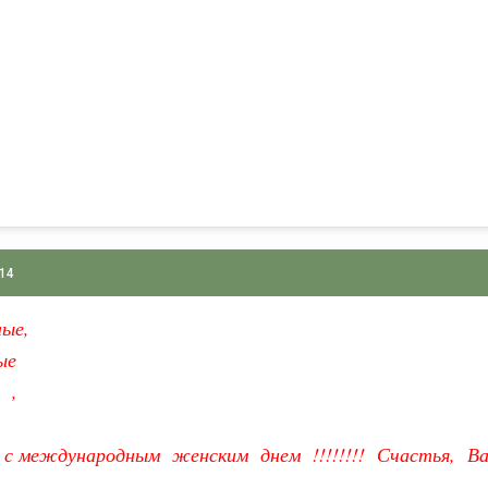
014
ые,
ые
 ,
 с международным женским днем !!!!!!!! Счастья, Вам