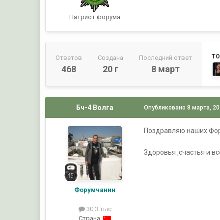
Патриот форума
ТО
Ответов
Создана
Последний ответ
468
20 г
8 март
Бч-4 Волга
Опубликовано
8 марта, 2
Поздравляю наших Фор
Здоровья ,счастья и вс
Форумчанин
30,3 тыс
Страна: