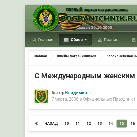
Главная
Обзор
Правила
Главная
Флейм пограничников
Кабак "Зелёная П
С Международным женским 
Автор
Владимир
7 марта, 2006
в
Официальные Праздники
НАЗАД
10
11
12
13
14
15
16