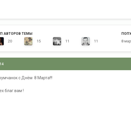
П АВТОРОВ ТЕМЫ
ПОП
20
15
11
11
8 ма
014
умчанок с Днём 8 Марта!!!
ех благ вам !