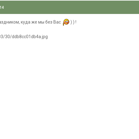
014
аздником, куда же мы без Вас
) ) !
1403/30/ddb8cc01db4a.jpg