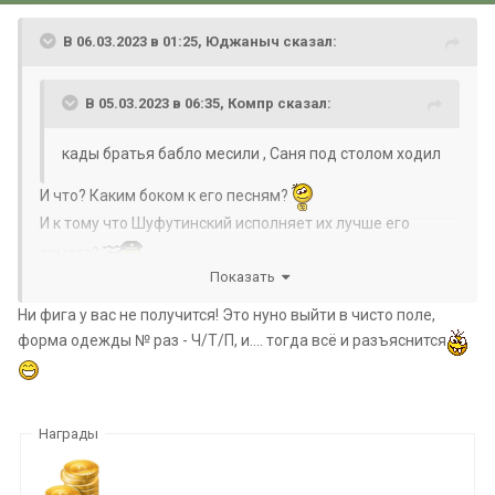
В 06.03.2023 в 01:25,
Юджаныч
сказал:
В 05.03.2023 в 06:35,
Компр
сказал:
кады братья бабло месили , Саня под столом ходил
И что? Каким боком к его песням?
И к тому что Шуфутинский исполняет их лучше его
самого?
Показать
Ни фига у вас не получится! Это нуно выйти в чисто поле,
форма одежды № раз - Ч/Т/П, и.... тогда всё и разъяснится
Награды