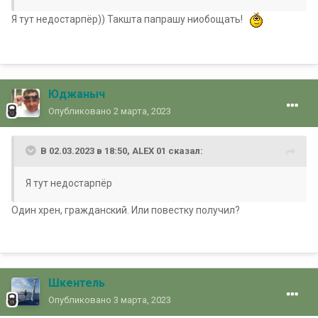
Я тут недостарпёр)) Такшта папрашу ниобощать!
Юджаныч
Опубликовано
2 марта, 2023
В 02.03.2023 в 18:50,
ALEX 01
сказал:
Я тут недостарпёр
Один хрен, гражданский. Или повестку получил?
Шкентель
Опубликовано
3 марта, 2023