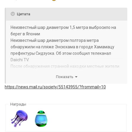
Цитата
Неизвестный шар диаметром 1,5 метра выбросило на
берег в Японии
Неизвестный шар диаметром полтора метра
обнаружили на пляже Энсюхама в городе Хамамацу
префектуры Сидзуока. Об этом сообщил телеканал
Daiichi TV.
После обнаружения странной находки местные жители
сразу же сообщили в полицию. По данным
Показать
правоохранителей, шар сделан из железа, поскольку
полностью проржавел. Также есть выступающая часть,
https://news.mail.ru/society/55143955/?frommail=10
за которую можно что-то зацепить. В итоге службы
оцепили территорию и ограничили доступ к пляжу.
Награды
Движение в районе строго регулируется.
В настоящее время объект проверяют эксперты. Также
фотографии шара направили специалистам в Силах
самообороны Японии и береговой охраны.