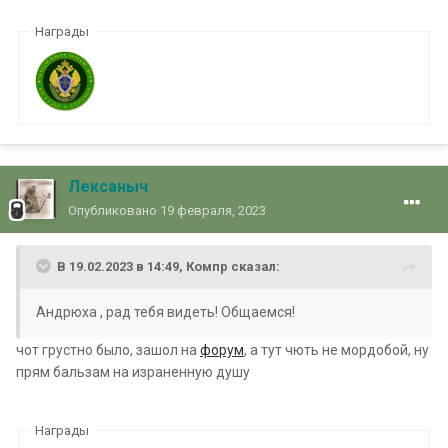
Награды
Лексаныч
Опубликовано
19 февраля, 2023
В 19.02.2023 в 14:49,
Компр
сказал:
Андрюха , рад тебя видеть! Общаемся!
чот грустно было, зашол на
форум
, а тут чють не мордобой, ну
прям бальзам на израненную душу
Награды