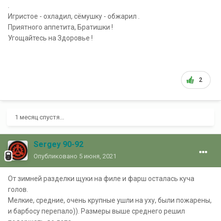
.
Игристое - охладил, сёмушку - обжарил .
Приятного аппетита, Братишки !
Угощайтесь на Здоровье !
2
1 месяц спустя...
Sergey 90-92
Опубликовано
5 июня, 2021
От зимней разделки щуки на филе и фарш осталась куча
голов.
Мелкие, средние, очень крупные ушли на уху, были пожарены,
и барбосу перепало)). Размеры выше среднего решил