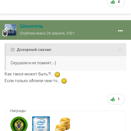
4
Шкентель
Опубликовано
26 апреля, 2021
Дозорный сказал:
Скушали и не помнят ;-)
Как такое может быть?!...
Если только зАпили чем-то...
1
Награды