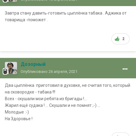
Завтра стану давить-готовить цыплёнка табака . Аджика от
товарища -поможет .
2
Дозорный
Опубликовано
26 апреля, 2021
Два цыплёнка приготовил в духовке, не считая того, который
на сковородке - табака !!!
Всех - скушали мои ребята из бригады !...
Жарил ещё судака ! ... Скушали и не помнят ;-) ...
Молодые :-)
На Здоровье !