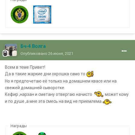
Бч-4 Волга
Опубликовано
26 июня, 2021
Всем в теме Привет!
Да в такие жаркие дни окрошка само то
Но я предпочетаю её только на домашнем квасе или на
свежей домашней сыворотке.
Кефир ,нарзан и сметану отвергаю начисто
может кому
и по душе ,а мне эта смесь на вид не приемлема
Награды