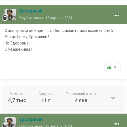
Дозорный
Опубликовано
18 апреля, 2021
Филе трески обжарил, с небольшими присыпками специй !...
Угощайтесь, Братишки !
На Здоровье !
С Уважением !
3
Ответов
Создана
Последний ответ
4,7 тыс
11 г
4 янв
Дозорный
Опубликовано
18 апреля, 2021