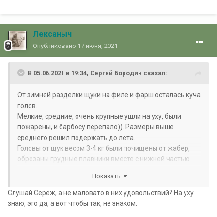
Лексаныч
Опубликовано
17 июня, 2021
В 05.06.2021 в 19:34,
Сергей Бородин
сказал:
От зимней разделки щуки на филе и фарш осталась куча
голов.
Мелкие, средние, очень крупные ушли на уху, были
пожарены, и барбосу перепало)). Размеры выше
среднего решил подержать до лета.
Головы от щук весом 3-4 кг были почищены от жабер,
обрезаны грудные плавники вместе с нижней частью
пасти и языком, нижняя челюсть подрезана спереди по
Показать
середине, ещё два коротких надреза справа и слева от
центра нёба у жаберных крышек. Цель - сделать голову
Слушай Серёж, а не маловато в них удовольствий? На уху
максимально плоской. После таких немудрящих
знаю, это да, а вот чтобы так, не знаком.
манипуляций, были заморожены по две.