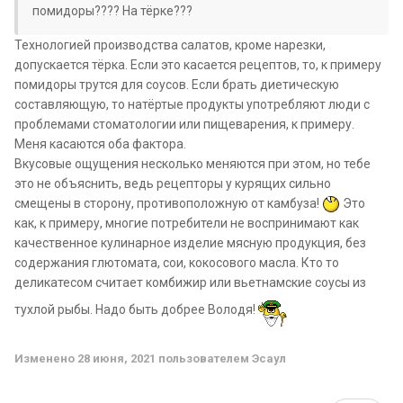
помидоры???? На тёрке???
Технологией производства салатов, кроме нарезки,
допускается тёрка. Если это касается рецептов, то, к примеру
помидоры трутся для соусов. Если брать диетическую
составляющую, то натёртые продукты употребляют люди с
проблемами стоматологии или пищеварения, к примеру.
Меня касаются оба фактора.
Вкусовые ощущения несколько меняются при этом, но тебе
это не объяснить, ведь рецепторы у курящих сильно
смещены в сторону, противоположную от камбуза!
Это
как, к примеру, многие потребители не воспринимают как
качественное кулинарное изделие мясную продукция, без
содержания глютомата, сои, кокосового масла. Кто то
деликатесом считает комбижир или вьетнамские соусы из
тухлой рыбы. Надо быть добрее Володя!
Изменено
28 июня, 2021
пользователем Эсаул