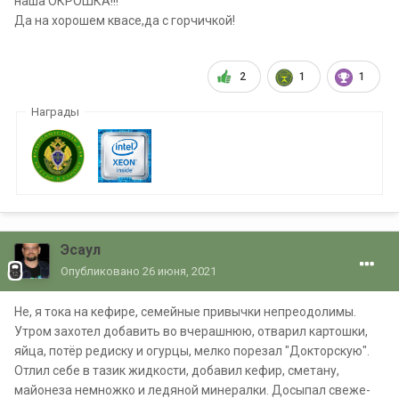
наша ОКРОШКА!!!
Да на хорошем квасе,да с горчичкой!
2
1
1
Награды
Эсаул
Опубликовано
26 июня, 2021
Не, я тока на кефире, семейные привычки непреодолимы.
Утром захотел добавить во вчерашнюю, отварил картошки,
яйца, потёр редиску и огурцы, мелко порезал "Докторскую".
Отлил себе в тазик жидкости, добавил кефир, сметану,
майонеза немножко и ледяной минералки. Досыпал свеже-