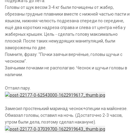
подержать до лета.
Головы от щук весом 3-4 кг были почищены от жабер,
обрезаны грудные плавники вместе с нижней частью пасти и
языком, нижняя челюсть подрезана спереди по середине,
ещё два коротких надреза справа и слева от центра нёба у
жаберных крышек. Цель - сделать голову максимально
плоской. После таких немудрящих манипуляций, были
заморожены по две.
Помните, фразу: "Почки заячьи верчёные, головы щучьи с
чесноком".
Заячьими почками не располагаю. Чеснок и щучьи головы в
наличии.
Оттаял пару.
Замесил простенький маринад чеснок+специи на майонезе.
Обмазал головы, оставил на ночь. (Достаточно 2-3 часов,
утром были дела, поэтому сделал накануне).