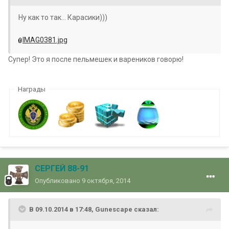
Ну как то так... Карасики)))
IMAG0381.jpg
Супер! Это я после пельмешек и вареников говорю!
Награды
СЕРГЕЙ 88-91
Опубликовано
9 октября, 2014
В 09.10.2014 в 17:48, Gunescape сказал: