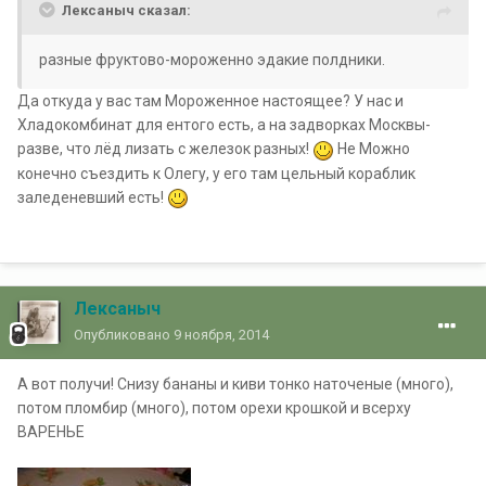
Лексаныч сказал:
разные фруктово-мороженно эдакие полдники.
Да откуда у вас там Мороженное настоящее? У нас и
Хладокомбинат для ентого есть, а на задворках Москвы-
разве, что лёд лизать с железок разных!
Не Можно
конечно съездить к Олегу, у его там цельный кораблик
заледеневший есть!
Лексаныч
Опубликовано
9 ноября, 2014
А вот получи! Снизу бананы и киви тонко наточеные (много),
потом пломбир (много), потом орехи крошкой и всерху
ВАРЕНЬЕ