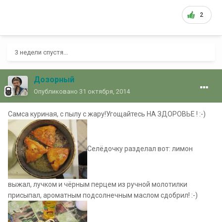
2
3 недели спустя...
Дозорный
Опубликовано
31 октября, 2014
Самса куриная, с пылу с жару!Угощайтесь НА ЗДОРОВЬЕ ! :-)
Селёдочку разделал вот: лимон
выжал, лучком и чёрным перцем из ручной молотилки
присыпал, ароматным подсолнечным маслом сдобрил! :-)