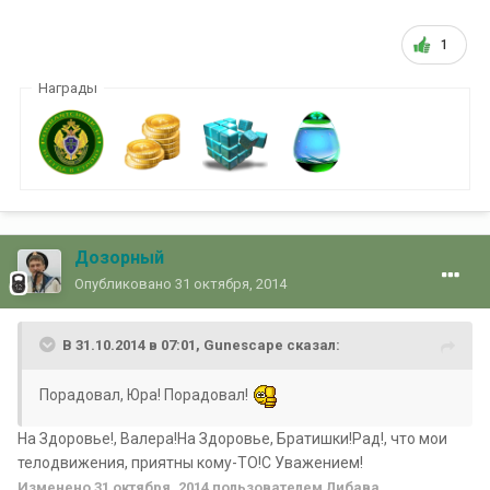
1
Награды
Дозорный
Опубликовано
31 октября, 2014
В 31.10.2014 в 07:01, Gunescape сказал:
Порадовал, Юра! Порадовал!
На Здоровье!, Валера!На Здоровье, Братишки!Рад!, что мои
телодвижения, приятны кому-ТО!С Уважением!
Изменено
31 октября, 2014
пользователем Либава