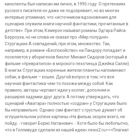
киноленты был написан им лично, в 1995 году. О претензиях
русского писателя он даже не подозревает, но во многих
интервью упоминал, что «источником вдохновения для
сценария служили книги научной фантастики, прочитанные в
детстве». При этом, Кэмерон называл романы Эдгара Райса
Берроуза, но ни слова не сказал про «Мир полудня»
Стругацких.А совпадений, при этом, множество. Так,
например, в романе «Беспокойство» на Пандору попадает и
поселяется у аборигенов биолог Михаил Сидоров (который в
фильме «превратился» в морского пехотинца Джейка Салли).
В книгах Стругацких коренные жители планеты напоминают
собак, в фильме – кошек. Другой вопрос в том, что вся
научная фантастика чем-то похожа между собой. Как
правило, авторы черпают идеи у коллег, дополняя и
расширяя задумки друг друга. А потому утверждать, что
сценарий «Аватара» полностью «содран» у Стругацких было
бы неправильно. Однако сам фантаст с грустью думает об
оглушительном успехе картины:«На фильм, скорее всего, не
пойду, - говорит Борис Натанович. - Хотя было бы любопытно,
что в Голливуде сделали из нашей идеи».news2.ru===Плагиат