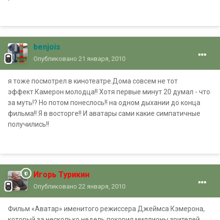
benjois
Опубликовано
21 января, 2010
я тоже посмотрел в кинотеатре.Дома совсем не тот
эффект.Камерон молодца!! Хотя первые минут 20 думал - что
за муть!? Но потом понеслось!! на одном дыхании до конца
фильма!! Я в восторге!! И аватары сами какие симпатичные
получились!!
Игорь Турикин
Опубликовано
22 января, 2010
Фильм «Аватар» именитого режиссера Джеймса Кэмерона,
который за несколько недель покорил миллионы зрителей,