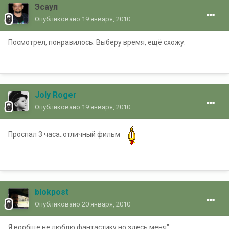
Эсаул
Опубликовано
19 января, 2010
Посмотрел, понравилось. Выберу время, ещё схожу.
Joly Roger
Опубликовано
19 января, 2010
Проспал 3 часа..отличный фильм
blokpost
Опубликовано
20 января, 2010
Я вообще не люблю фантастику,но здесь меня"