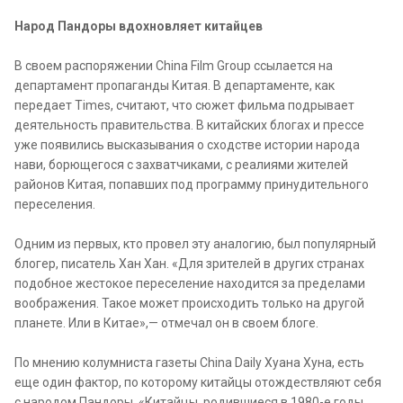
Народ Пандоры вдохновляет китайцев
В своем распоряжении China Film Group ссылается на
департамент пропаганды Китая. В департаменте, как
передает Times, считают, что сюжет фильма подрывает
деятельность правительства. В китайских блогах и прессе
уже появились высказывания о сходстве истории народа
нави, борющегося с захватчиками, с реалиями жителей
районов Китая, попавших под программу принудительного
переселения.
Одним из первых, кто провел эту аналогию, был популярный
блогер, писатель Хан Хан. «Для зрителей в других странах
подобное жестокое переселение находится за пределами
воображения. Такое может происходить только на другой
планете. Или в Китае»,— отмечал он в своем блоге.
По мнению колумниста газеты China Daily Хуана Хуна, есть
еще один фактор, по которому китайцы отождествляют себя
с народом Пандоры. «Китайцы, родившиеся в 1980-е годы,