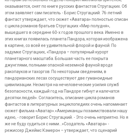
оказывается, снят по книге русских фантастов Стругацких. Об
этом заявляет сам писатель - Борис Стругацкий. 76-летний
фантаст утверждает, что сюжет «Аватара» полностью списан
с цикла романов братьев Стругацких «Мир полудня»,
вышедшего в середине 60-х годов прошлого века. Именно в
этих книгах появилась планета Пандора, которая изображена
в картине, со всей ее удивительной флорой и фауной. По
задумке Стругацких, «Пандора – популярный курорт
планетарного масштаба. Большая часть ее покрыта
джунглями, полными опасной неземной фауной вроде
ракопауков и тахоргов. По некоторым сведениям, в
пандорианских лесах сосуществуют две гуманоидные
цивилизации. Несмотря на нечеловеческие усилия служб
безопасности, каждый год на Пандоре гибнут и калечатся
десятки людей». Согласитесь, описание цикла романов
фантастов в литературных энциклопедиях очень напоминает
сюжет фильма «Аватар».«Американцы позаимствовали нашу
идею, - говорит Борис Стругацкий. - Это очень неприятно. Но я
же не буду судиться с ними…»Создатель «Аватара» -
режиссер Джеймс Кэмерон – утверждает, что сценарий