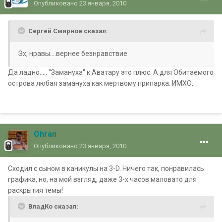
Опубликовано
23 января, 2010
Сергей Смирнов сказал:
Эх, нравы....вернее безнравствие.
Да ладно..... "Замануха" к Аватару это плюс. А для Обитаемого
острова любая замануха как мертвому припарка. ИМХО.
Ohran
Опубликовано
23 января, 2010
Сходил с сыном в каникулы на 3-D. Ничего так, понравилась
графика, но, на мой взгляд, даже 3-х часов маловато для
раскрытия темы!
ВладКо сказал: