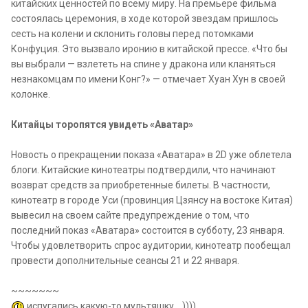
китайских ценностей по всему миру. На премьере фильма
состоялась церемония, в ходе которой звездам пришлось
сесть на колени и склонить головы перед потомками
Конфуция. Это вызвало иронию в китайской прессе. «Что бы
вы выбрали — взлететь на спине у дракона или кланяться
незнакомцам по имени Конг?» — отмечает Хуан Хун в своей
колонке.
Китайцы торопятся увидеть «Аватар»
Новость о прекращении показа «Аватара» в 2D уже облетела
блоги. Китайские кинотеатры подтвердили, что начинают
возврат средств за приобретенные билеты. В частности,
кинотеатр в городе Уси (провинция Цзянсу на востоке Китая)
вывесил на своем сайте предупреждение о том, что
последний показ «Аватара» состоится в субботу, 23 января.
Чтобы удовлетворить спрос аудитории, кинотеатр пообещал
провести дополнительные сеансы 21 и 22 января.
~~~~~~~
испугались какую-то мультяшку... ))))