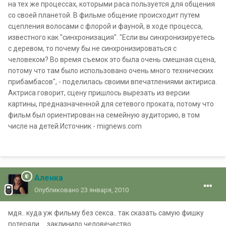
на тех же процессах, которыми раса пользуется для общения
со своей планетой. В фильме общение происходит путем
сцепления волосами с флорой и фауной, в ходе процесса,
известного как "синхронизация". "Если вы синхронизируетесь
с деревом, то почему бы не синхронизироваться с
человеком? Во время съемок это была очень смешная сцена,
потому что там было использовано очень много технических
прибамбасов", - поделилась своими впечатлениями актириса.
Актриса говорит, сцену пришлось вырезать из версии
картины, предназначенной для сетевого проката, потому что
фильм был ориентирован на семейную аудиторию, в том
числе на детей.Источник - mignews.com
Аленка
Опубликовано
23 января, 2010
мдя.. куда уж фильму без секса.. так сказать самую фишку
потеряли.....заклинило человечество...