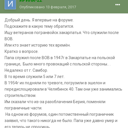
ИРИНА-22
Опубликовано
13 февраля, 2017
Добрый день. Я впервые на форуме.
Подскажите в какую тему обратится.
Ищу ветеранов погранвойск закарпатья. Что служили после
ВОВ.
Или кто знает историю тех времён.
Кратко о вопросе.
Папа служил после ВОВ в 1947г в Закарпатье на польской
границе, Было много провокаций с польской стороны.. .
Недалеко от г. Самбор.
В то время служили 5 или 7 лет.
В 1954г их подняли по тревоге, погрузили в эшелон и
передислоцировали в Челябинск 40. Там они уже занимались
строительством.
Им сказали что из-за разоблачения Берия, поменяли
пограничные части.
На одном из форумов, один потомственный пограничник
заявил, что такого никогда не было. Папа уже давно умер и
его теперь не спросишь.