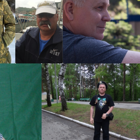
штурманский
Игорь Турикин