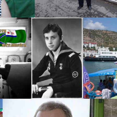
Лучкин Владимир Викторович
Шкентель
kulon