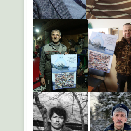
Arcasha1959
Veselov
Veselov
Veselov