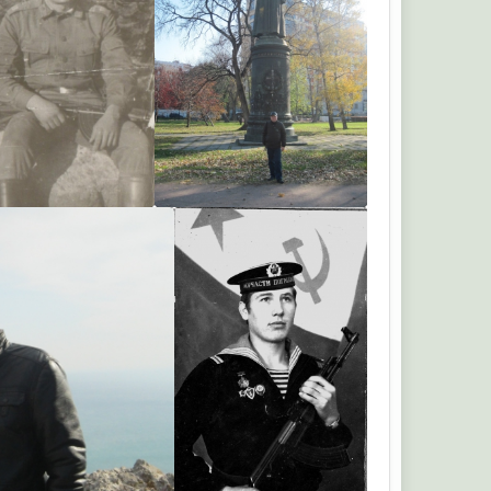
друг
Куля
Ствол5