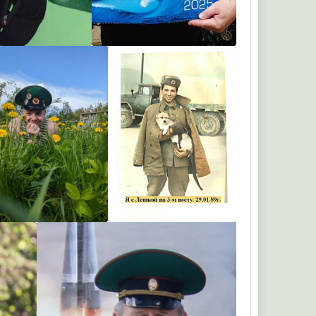
Veselov
Shoo
Шахтер2000