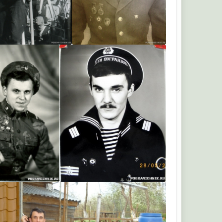
Ржевский
Сергей37рус
алес
poliak