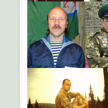
Вадим
вале