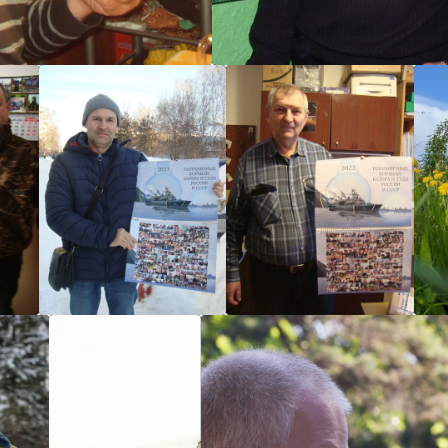
Veselov
Veselov
Veselov