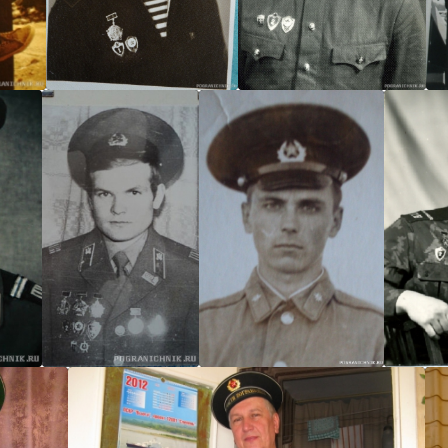
kapacina1979
Alexvl
Улитин Анатолий
dimons21
Иванович
в