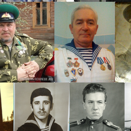
Arcasha1959
с