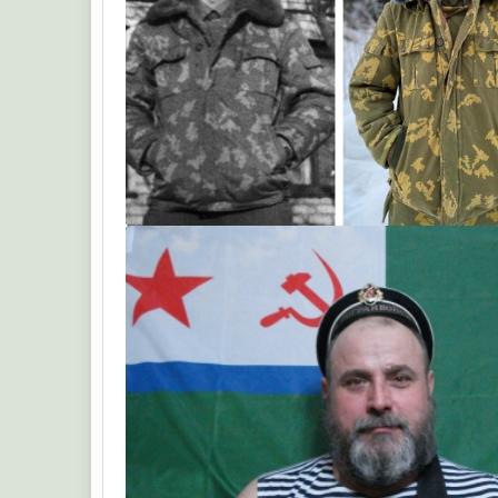
важняк