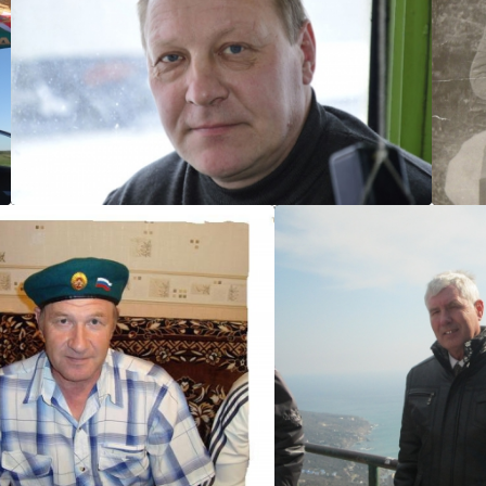
костя67
мир RV9FG
Ствол5