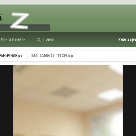
Книга памяти
Поиск
Уже зар
РАНИЧНИК.ру
IMG_20260421_151039.jpg