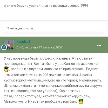
в анапе был, но увольнялся из высоцка осенью 1994
7 месяцев спустя...
kaleks1
Опубликовано
17 августа, 2008
У нас прозвища были профессилнальные. А так, с имён
производные-нет. Вот так было у нас:Кэп-он и в африке кэп
, вообще к офиуерам мало что то применялось, Радист-
штык(так как антены на 205 похожи на штыки), Акустик-
куст,моторист-мотя.машина,кто на что горазд, Рулевой-руль,
Шт.электрик(кстати я)-пень,пеньковский(поэтому на форуме
так не назвался,там это убивало), Кор.электрик-
фаза,Тропедист-труба, БЧ2-стволы,кок-кокер,кондей,
Метрист-метр. Ну вот так вообщем у нас было