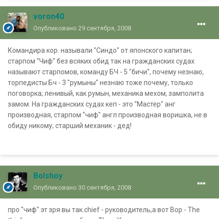
voron40
Опубликовано
29 сентября, 2008
Командира кор. называли "Синдо" от японского капитан;
старпом "Чиф" без всяких обид так на гражданских судах
называют старпомов, команду БЧ - 5 "бичи", почему незнаю,
торпедисты Бч - 3 "румыны" незнаю тоже почему, только
поговорка; ленивый, как румын, механика мехом, замполита
замом. На гражданских судах кеп - это "Мастер" анг
производная, старпом "чиф" англ производная воришка, не в
обиду никому; старший механик - дед!
Bolshoy
Опубликовано
30 сентября, 2008
про "чиф" эт зря вы так.chief - руководитель,а вот Вор - The