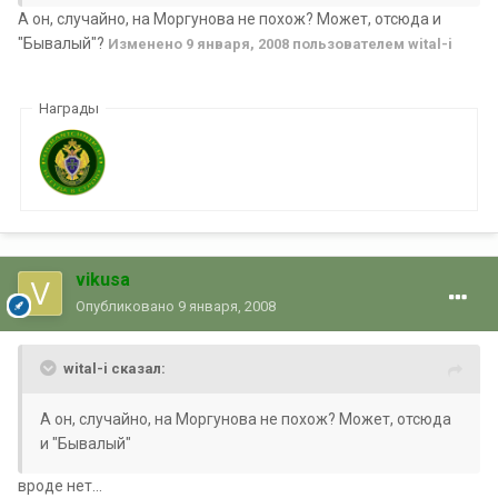
А он, случайно, на Моргунова не похож? Может, отсюда и
"Бывалый"?
Изменено
9 января, 2008
пользователем wital-i
Награды
vikusa
Опубликовано
9 января, 2008
wital-i сказал:
А он, случайно, на Моргунова не похож? Может, отсюда
и "Бывалый"
вроде нет...