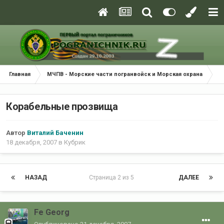
Главная
МЧПВ - Морские части погранвойск и Морская охрана
К
Корабельные прозвища
Автор
Виталий Баченин
18 декабря, 2007
в
Кубрик
НАЗАД
Страница 2 из 5
ДАЛЕЕ
Fe Georg