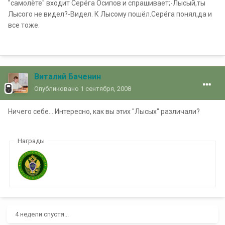
"самолёте" входит Серёга Осипов и спрашивает;-Лысый,ты
Лысого не видел?-Видел. К Лысому пошёл.Серёга понял,да и
все тоже.
Виталий Баченин
Опубликовано
1 сентября, 2008
Ничего себе... Интересно, как вы этих "Лысых" различали?
Награды
4 недели спустя...