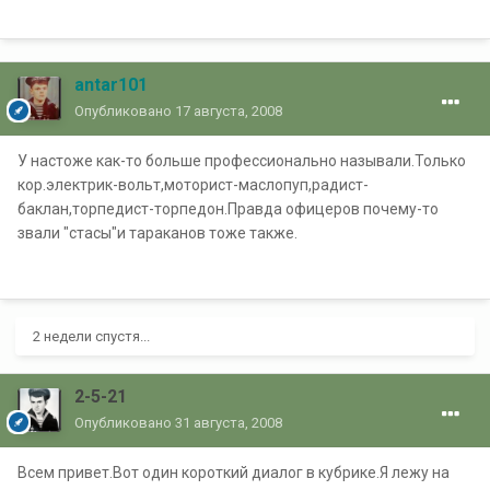
antar101
Опубликовано
17 августа, 2008
У настоже как-то больше профессионально называли.Только
кор.электрик-вольт,моторист-маслопуп,радист-
баклан,торпедист-торпедон.Правда офицеров почему-то
звали "стасы"и тараканов тоже также.
2 недели спустя...
2-5-21
Опубликовано
31 августа, 2008
Всем привет.Вот один короткий диалог в кубрике.Я лежу на