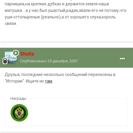
парнишка,на крепких дубках и держится земля наша
матушка....а у нас был ушастый,радик,звали его не потому,что
уши оттопыреные (реально),а от хорошего слуха,король
связи.
Shultz
Опубликовано
29 декабря, 2007
Друзья, последние несколько сообщений перенесены в
"Истории". Ищите их
там
.
Награды