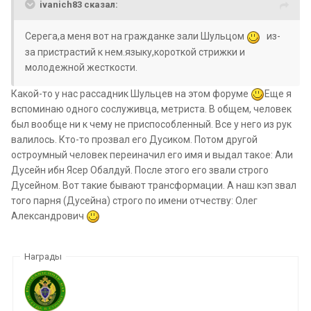
ivanich83 сказал:
Cерега,а меня вот на гражданке зали Шульцом
из-
за пристрастий к нем.языку,короткой стрижки и
молодежной жесткости.
Какой-то у нас рассадник Шульцев на этом форуме
Еще я
вспоминаю одного сослуживца, метриста. В общем, человек
был вообще ни к чему не приспособленный. Все у него из рук
валилось. Кто-то прозвал его Дусиком. Потом другой
остроумный человек переиначил его имя и выдал такое: Али
Дусейн ибн Ясер Обалдуй. После этого его звали строго
Дусейном. Вот такие бывают трансформации. А наш кэп звал
того парня (Дусейна) строго по имени отчеству: Олег
Александрович
Награды