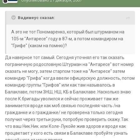
Опубликовано
21 декабря, 2007
Вадимеус сказал:
А это не тот Пономаренко, который был штурманом на
105-м "Антаресе" году в 87-м, а потом командиром на
"Грифе" (каком на помню)?
Да наверное тот самый. Сегодня уточнял его так сказать
пограничную родословную.Штурман на "Антаресе" вот номер
сказать не могу, затем старпом тоже на "Антаресе" затем
командир "Грифа" когда ввели офицерскую должность, потом
командир группы "Грифов" или как там называлось в
Балаклаве, потом ЗНШ, НШ, КБ в Балаклаве. Насколько знаю
после К.бригады уволился и сейчас проживает там же
занимается вроде как моб.связью последняя часть /на
гражданке и о гражданке/ не проверена только сегодня
получил через третьи руки, попробую проверить скажу.Так
что ваш Ник.Ник. или Коле-Лукойе жив здоров и вроде как
процветает у кого есть связи в Балаклаве пробуйте узнать