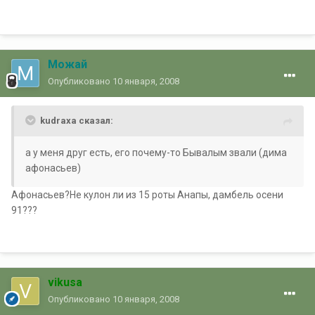
Можай
Опубликовано
10 января, 2008
kudraxa сказал:
а у меня друг есть, его почему-то Бывалым звали (дима
афонасьев)
Афонасьев?Не кулон ли из 15 роты Анапы, дамбель осени
91???
vikusa
Опубликовано
10 января, 2008