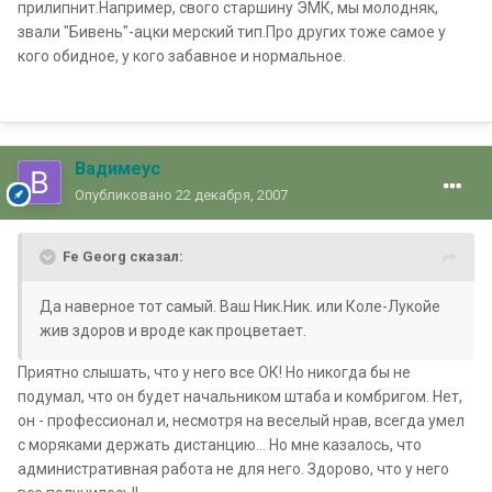
прилипнит.Например, свого старшину ЭМК, мы молодняк,
звали "Бивень"-ацки мерский тип.Про других тоже самое у
кого обидное, у кого забавное и нормальное.
Вадимеус
Опубликовано
22 декабря, 2007
Fe Georg сказал:
Да наверное тот самый. Ваш Ник.Ник. или Коле-Лукойе
жив здоров и вроде как процветает.
Приятно слышать, что у него все ОК! Но никогда бы не
подумал, что он будет начальником штаба и комбригом. Нет,
он - профессионал и, несмотря на веселый нрав, всегда умел
с моряками держать дистанцию... Но мне казалось, что
административная работа не для него. Здорово, что у него