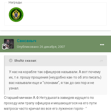
Награды
Сансаныч
Опубликовано
26 декабря, 2007
Shultz сказал:
У нас на корабле так офицеров называли. А вот почему
их, т.е. прошу прощения (неудобно как-то об это писать)
вас называли еще и "слонами", я так до сих пор и не
узнал.
Старший мичман А.Ф.Нетудыхата завидев идущего по
проходу или трапу офицера и мешающегося на его пути
матроса часто кричал во все его луженое горло-
"