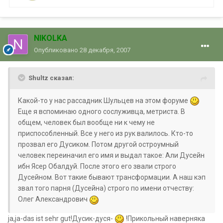
NIKOLKA
Опубликовано
28 декабря, 2007
Shultz сказал:
Какой-то у нас рассадник Шульцев на этом форуме
Еще я вспоминаю одного сослуживца, метриста. В
общем, человек был вообще ни к чему не
приспособленный. Все у него из рук валилось. Кто-то
прозвал его Дусиком. Потом другой остроумный
человек переиначил его имя и выдал такое: Али Дусейн
ибн Ясер Обалдуй. После этого его звали строго
Дусейном. Вот такие бывают трансформации. А наш кэп
звал того парня (Дусейна) строго по имени отчеству:
Олег Александрович
ja,ja-das ist sehr gut!Дусик-дуся-
!Прикольный наверняка