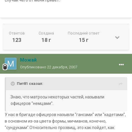
случай чего от меня привет.
Ответов
Создана
Последний ответ
123
18 г
15 г
Можай
Опубликовано
22 декабря, 2007
Пит81 сказал:
Знаю, что матросы некоторых частей, называли
офицеров "немцами".
У нас в бригаде офицеров назывли "гансами" или "кадетами",
в основном из-за цвета формы, мичманов, конечно,
"сундуками".Относительно прозвищ, это как пойдет, как