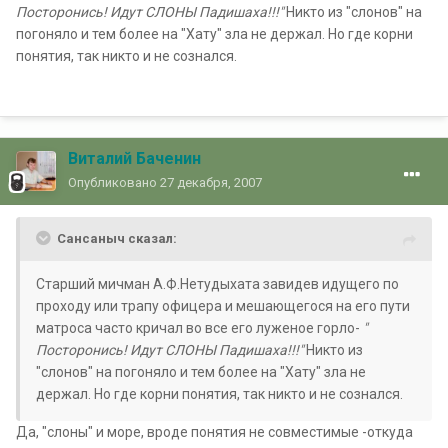
Посторонись! Идут СЛОНЫ Падишаха!!!"
Никто из "слонов" на
погоняло и тем более на "Хату" зла не держал. Но где корни
понятия, так никто и не сознался.
Виталий Баченин
Опубликовано
27 декабря, 2007
Сансаныч сказал:
Старший мичман А.Ф.Нетудыхата завидев идущего по
проходу или трапу офицера и мешающегося на его пути
матроса часто кричал во все его луженое горло-
"
Посторонись! Идут СЛОНЫ Падишаха!!!"
Никто из
"слонов" на погоняло и тем более на "Хату" зла не
держал. Но где корни понятия, так никто и не сознался.
Да, "слоны" и море, вроде понятия не совместимые -откуда