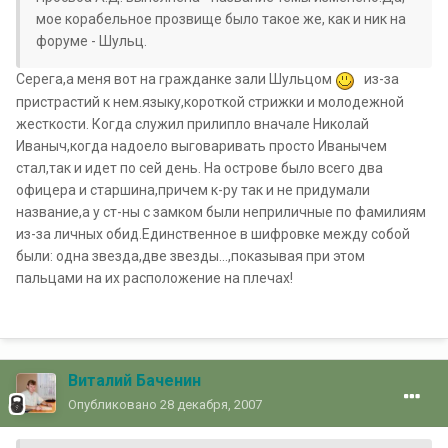
мое корабельное прозвище было такое же, как и ник на
форуме - Шульц.
Cерега,а меня вот на гражданке зали Шульцом
из-за
пристрастий к нем.языку,короткой стрижки и молодежной
жесткости. Когда служил прилипло вначале Николай
Иваныч,когда надоело выговаривать просто Иванычем
стал,так и идет по сей день. На острове было всего два
офицера и старшина,причем к-ру так и не придумали
название,а у ст-ны с замком были неприличные по фамилиям
из-за личных обид.Единственное в шифровке между собой
были: одна звезда,две звезды...,показывая при этом
пальцами на их расположение на плечах!
Виталий Баченин
Опубликовано
28 декабря, 2007