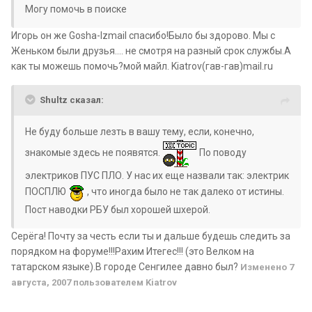
Могу помочь в поиске
Игорь он же Gosha-Izmail спасибо!Было бы здорово. Мы с
Женьком были друзья.... не смотря на разный срок службы.А
как ты можешь помочь?мой майл. Kiatrov(гав-гав)mail.ru
Shultz сказал:
Не буду больше лезть в вашу тему, если, конечно,
знакомые здесь не появятся.
По поводу
электриков ПУС ПЛО. У нас их еще назвали так: электрик
ПОСПЛЮ
, что иногда было не так далеко от истины.
Пост наводки РБУ был хорошей шхерой.
Серёга! Почту за честь если ты и дальше будешь следить за
порядком на форуме!!!Рахим Итегес!!! (это Велком на
татарском языке).В городе Сенгилее давно был?
Изменено
7
августа, 2007
пользователем Kiatrov