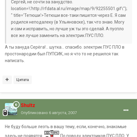
Сергей, не сочти за занудство.
location=\'http://rfdata.al.ru/image/map/9/92255501.gif\'');
" title='Тетюши'>Тетюши все-таки пишется через Е. Я сам
родился неподалеку (в Ульяновске), так что знаю. Могу
и сам и исправить, но лучше уж ты это сделай. А пуспло
все же лучше заменить на электрик ПУС ПЛО.
А ты зануда Серёга!... шутка... спасибо. электрик ПУС ПЛО в
простонародии был ПУПСИК, но я что то не решился так
написать.
Цитата
Shultz
Опубликовано
6 августа, 2007
Не буду больше лезть в вашу тему, если, конечно, знакомые
здесь не появятся.
По поводу электриков ПУС ПЛО. У