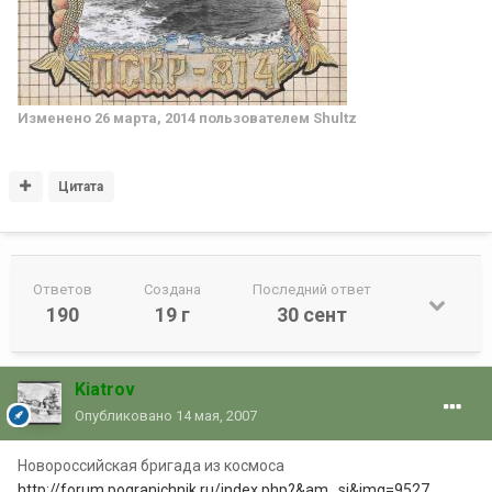
Изменено
26 марта, 2014
пользователем Shultz
Цитата
Ответов
Создана
Последний ответ
190
19 г
30 сент
Kiatrov
Опубликовано
14 мая, 2007
Новороссийская бригада из космоса
http://forum.pogranichnik.ru/index.php?&am...si&img=9527