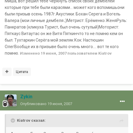
Миша, вот решил тебе черкнуть список своих дембелей
которые при тебе были карасями... может кого вспомишьони
были призыв осень 1987г.Акустики: Бохан Серега и Вогель
Валера (мои личные дембеля ;)Метрист: Ерёменко ЖеняРуль:
Панкратов (кликуха Турист, был очень сутулый)Моторист:
Пяткаус Витаутас он же Витя Пяткинчто то не помню кем он
был: Тухтаркин Серёга мой земляк Кок: Настюшин
ОлегВообще их в призыве было очень много.... вот те кого
помню.
Изменено
19 июня, 2007
пользователем Kiatrov
Цитата
Zykin
Опубликовано
19 июня, 2007
Kiatrov сказал: