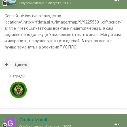
Опубликовано
6 августа, 2007
Сергей, не сочти за занудство.
location=\'http://rfdata.al.ru/image/map/9/92255501.gif\'script>'
);" title='Тетюши'>Тетюши все-таки пишется через Е. Я сам
родился неподалеку (в Ульяновске), так что знаю. Могу и сам
и исправить, но лучше уж ты это сделай. А пуспло все же
лучше заменить на электрик ПУС ПЛО.
Цитата
Награды
Gosha-Izmail
Опубликовано
6 августа, 2007