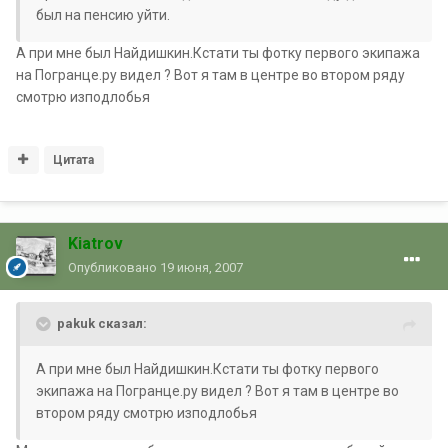
был на пенсию уйти.
А при мне был Найдишкин.Кстати ты фотку первого экипажа
на Погранце.ру видел ? Вот я там в центре во втором ряду
смотрю изподлобья
Цитата
Kiatrov
Опубликовано
19 июня, 2007
pakuk сказал:
А при мне был Найдишкин.Кстати ты фотку первого
экипажа на Погранце.ру видел ? Вот я там в центре во
втором ряду смотрю изподлобья