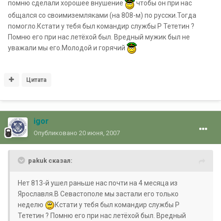
помню сделали хорошее внушение
чтобы он при нас
общался со своимиземляками (на 808-м) по русски.Тогда
помогло.Кстати у тебя был командир службы Р Тететин ?
Помню его при нас летёхой был. Вредный мужик был не
уважали мы его.Молодой и горячий
Цитата
igor
Опубликовано
20 июня, 2007
pakuk сказал:
Нет 813-й ушел раньше нас почти на 4 месяца из
Ярославля.В Севастополе мы застали его только
неделю
Кстати у тебя был командир службы Р
Тететин ? Помню его при нас летёхой был. Вредный