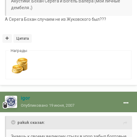
Акустики: Бохан Серега и Вогель Валера (мои личные
дембеля ;)
А Серега Бохан случаем не из Жуковского был???
Цитата
Награды
igor
Опубликовано
19 июня, 2007
pakuk сказал:
Знаешь к своему великому стыду в упор забыл бортовые