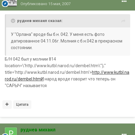
Опубликовано
15 мая, 2007
руднев михаил сказал:
У "Орлана" вроде бы б.н. 042. У меня есть фото
датированное 04.11.06г. Молния с б.н.042 в прекрасном
состоянии.
Б/Н 042 был у молнии 814
location=\'http://www.kutbl.narod.ru/dembel.htm\'');"
title='http://www.kutbl.narod.ru/dembel.htm'>
http://www.kutbl.na
rod.ru/dembel.htmИ
народ вроде говорит что теперь он
"САРЫЧ" называется
Цитата
руднев михаил