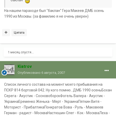
"баклан"
На нашем параходе был "баклан" Гера Макеев ДМБ осень
1990 из Москвы. (за фамилию я не очень уверен)
Цитата
1 месяц спустя...
Kiatrov
Опубликовано
6 августа, 2007
Список личного состава на момент моего прибывания на
ПСКР 814 бортовой 042. Ну кого помню...ДМБ 1990 осеньБохан
Серега - Акустик - СосновоборскФогель Валера - Акустик -
УкраинаЕременко Женька - Мерт - УкраинаПяткин Витя -
Моторист - ПрибалтикаПонкратов Вова - Руль - Маковеев
Герман - радист - МоскваНастюшин Олег - Кок - МоскваЛеха -