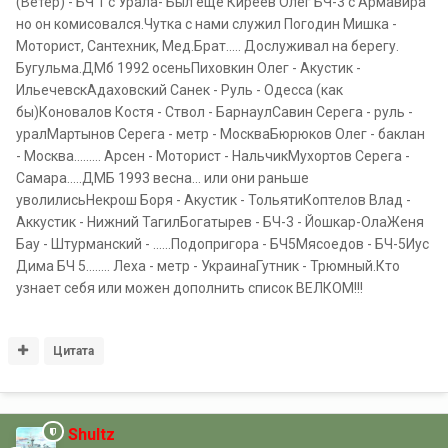
(Ветер) - БЧ 1 с Урала- Был еще Киреев Олег БЧ-3 с Армавира
но он комисовался.Чутка с нами служил Погодин Мишка -
Моторист, Сантехник, Мед.Брат..... Дослуживал на берегу.
Бугульма.ДМб 1992 осеньПиховкин Олег - Акустик -
ИльечевскАдаховский Санек - Руль - Одесса (как
бы)Коновалов Костя - Ствол - БарнаулСавин Серега - руль -
уралМартынов Серега - метр - МоскваБюрюков Олег - баклан
- Москва......... Арсен - Моторист - НальчикМухортов Серега -
Самара.....ДМБ 1993 весна... или они раньше
уволилисьНекрош Боря - Акустик - ТольятиКоптелов Влад -
Аккустик - Нижний ТагилБогатырев - БЧ-3 - Йошкар-ОлаЖеня
Бау - Штурманский - ......Подопригора - БЧ5Мясоедов - БЧ-5Иус
Дима БЧ 5........ Леха - метр - УкраинаГутник - Трюмный.Кто
узнает себя или можен дополнить список ВЕЛКОМ!!!
Цитата
Shultz