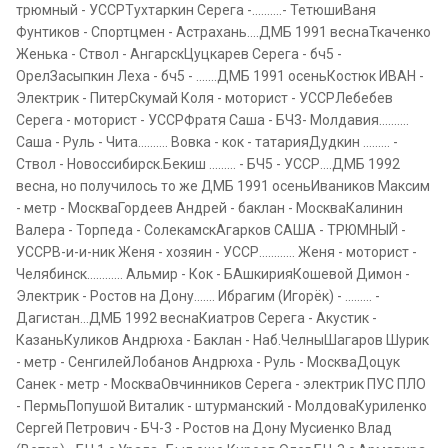
трюмный - УССРТухтаркин Серега -..........- ТетюшиВаня
Фунтиков - Спортцмен - Астрахань....ДМБ 1991 веснаТкаченко
Женька - Ствол - АнгарскЦуцкарев Серега - бч5 -
ОрелЗасыпкин Леха - бч5 - .......ДМБ 1991 осеньКостюк ИВАН -
Электрик - ПитерСкумай Коля - моторист - УССРЛебебев
Серега - моторист - УССРФратя Саша - БЧ3- Молдавия..........
Саша - Руль - Чита.......... Вовка - кок - татарияДудкин ......... -
Ствол - Новоссибирск.Бекиш ......... - БЧ5 - УССР....ДМБ 1992
весна, но получилось то же ДМБ 1991 осеньИваников Максим
- метр - МоскваГордеев Андрей - баклан - МоскваКалинин
Валера - Торпеда - СолекамскАгарков САША - ТРЮМНЫЙ -
УССРВ-и-и-ник Женя - хозяин - УССР............ Женя - моторист -
Челябинск............ Альмир - Кок - БАшкирияКошевой Димон -
Электрик - Ростов на Дону....... Ибрагим (Игорёк) - ......... -
Дагистан...ДМБ 1992 веснаКиатров Серега - Акустик -
КазаньКуликов Андрюха - Баклан - Наб.ЧелныШагаров Шурик
- метр - СенгилейЛобанов Андрюха - Руль - МоскваДоцук
Санек - метр - МоскваОвчинников Серега - электрик ПУС ПЛО
- ПермьПопушой Виталик - штурманский - МолдоваКуриленко
Сергей Петрович - БЧ-3 - Ростов на Дону Мусиенко Влад