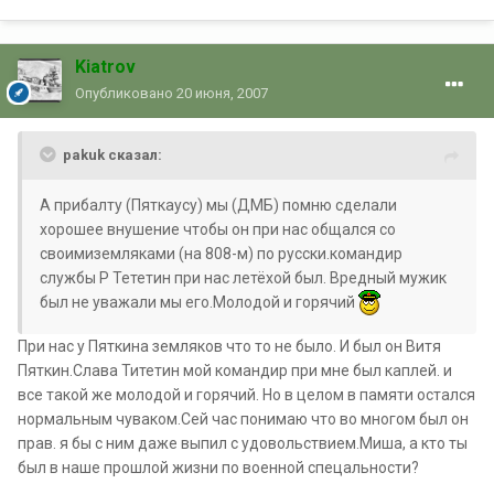
Kiatrov
Опубликовано
20 июня, 2007
pakuk сказал:
А прибалту (Пяткаусу) мы (ДМБ) помню сделали
хорошее внушение чтобы он при нас общался со
своимиземляками (на 808-м) по русски.командир
службы Р Тететин при нас летёхой был. Вредный мужик
был не уважали мы его.Молодой и горячий
При нас у Пяткина земляков что то не было. И был он Витя
Пяткин.Слава Титетин мой командир при мне был каплей. и
все такой же молодой и горячий. Но в целом в памяти остался
нормальным чуваком.Сей час понимаю что во многом был он
прав. я бы с ним даже выпил с удовольствием.Миша, а кто ты
был в наше прошлой жизни по военной спецальности?