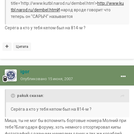
title='http://www.kutbl.narod.ru/dembel.htm'>
http://www.ku
tbl.narod.ru/dembel.htmИ
народ вроде говорит что
теперь он "САРЫЧ" называется
Серёга а кто у тебя кепом был на 814-м ?
Цитата
igor
Опубликовано
15 июня, 2007
pakuk сказал:
Серёга а кто у тебя кепом был на 814-м ?
Миша, ты не мог бы вспомнить бортовые номера Молний при
тебе?Благодаря форуму, хоть немного отсортировал кипы
фотографий с разными нумерами одних и тех же кораблей.