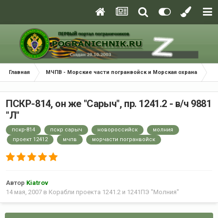
Главная
МЧПВ - Морские части погранвойск и Морская охрана
К
ПСКР-814, он же "Сарыч", пр. 1241.2 - в/ч 9881
"Л"
пскр-814
пскр сарыч
новороссийск
молния
проект 12412
мчпв
морчасти погранвойск
Автор
Kiatrov
14 мая, 2007
в
Корабли проекта 1241.2 и 1241ПЭ "Молния"