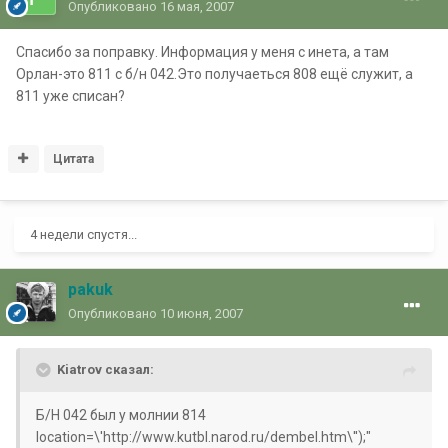
Опубликовано
16 мая, 2007
Спасибо за поправку. Информация у меня с инета, а там
Орлан-это 811 с б/н 042.Это получаеться 808 ещё служит, а
811 уже списан?
Цитата
4 недели спустя...
pakuk
Опубликовано
10 июня, 2007
Kiatrov сказал:
Б/Н 042 был у молнии 814
location=\'http://www.kutbl.narod.ru/dembel.htm\'');"