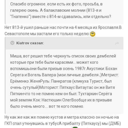
Спасибо огромное. если есть их фото, просьба, в
галерею скинь. А балаклавские молнии (813-я и
"Гнатенко") вместе с 814-м сдавались, или отдельно?
Нет 813-й ушел раньше нас почти на 4 месяца из Ярославля.В
Севастополе мы застали его только неделю
Kiatrov сказал:
Миша, вот решил тебе черкнуть список своих дембелей
которые при тебе были карасями... может кого
вспомишьони были призыв осень 1987г.Акустики: Бохан
Серега и Вогель Валера (мои личные дембеля ;)Метрист:
Ерёменко ЖеняРуль: Панкратов (кликуха Турист, был
очень сутулый)Моторист: Пяткаус Витаутас он же Витя
Пяткинчто то не помню кем он был: Тухтаркин Серёга
мой земляк Кок: Настюшин ОлегВообще их в призыве
было очень много.... вот те кого помню.
Ну как же как же помню кустов и метра классно он ночью на
ГКП спал уткнувшись в тубусА прибалту (Пяткаусу) мы (ДМБ)