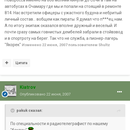
Новоросса именно на 808 молнии кинули до Сочи а там на
автобусах в Очамару где мы и попали на стоящий в ремонте
814. Нас встретили офицеры с ужастного будуна и небритый
личный состав... вобщем как пираты. Я думал что п***ец нам.
А по итогу экипаж оказался вполне дружный и веселый. И
почти сразу самых говнистых дембелей забрали в стойвзвод
и в спортроту на берег. Так что не служба, а пионер-лагерь
"Якорек"
Изменено
22 июня, 2007
пользователем Shultz
Цитата
Kiatrov
Опубликовано
22 июня, 2007
pakuk сказал:
По специальности я радиотелеграфист по нашему