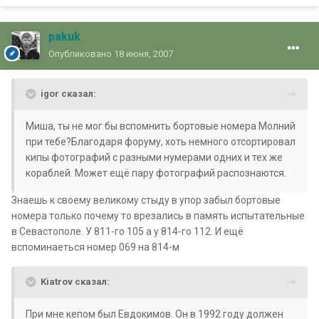
pakuk
Опубликовано
18 июня, 2007
igor сказал:
Миша, ты не мог бы вспомнить бортовые номера Молний
при тебе?Благодаря форуму, хоть немного отсортировал
кипы фотографий с разными нумерами одних и тех же
кораблей. Может ещё пару фотографий распознаются.
Знаешь к своему великому стыду в упор забыл бортовые
номера только почему то врезались в память испытательные
в Севастополе. У 811-го 105 а у 814-го 112. И ещё
вспоминаеться номер 069 на 814-м
Kiatrov сказал:
При мне кепом был Евдокимов. Он в 1992 году должен