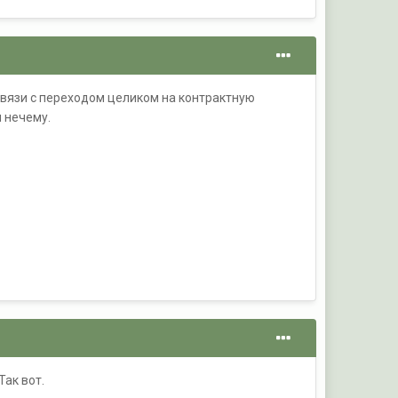
всвязи с переходом целиком на контрактную
я нечему.
Так вот.