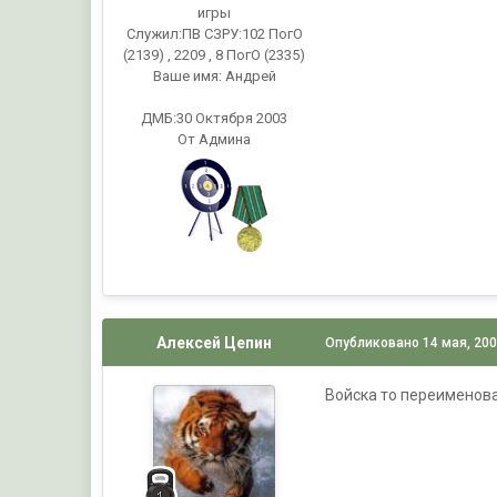
игры
Служил:
ПВ СЗРУ:102 ПогО
(2139) , 2209 , 8 ПогО (2335)
Ваше имя:
Андрей
ДМБ:30 Октября 2003
От Админа
Алексей Цепин
Опубликовано
14 мая, 20
Войска то переименовал