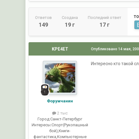
ТО
Ответов
Создана
Последний ответ
149
19 г
17 г
KPE4ET
Опубликовано
14 мая, 20
Интересно кто такой с
Форумчанин
2 тыс
Город:
Санкт-Петербург
Интересы:
Спорт(Рукопашный
бой),Книги-
фантастика,Компьютерные