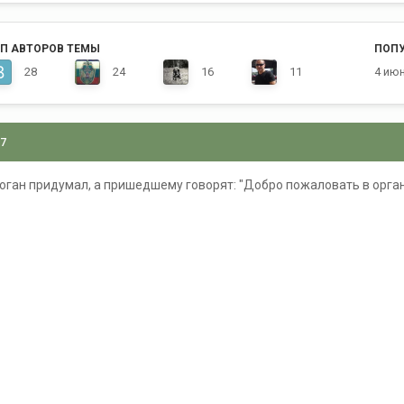
П АВТОРОВ ТЕМЫ
ПОП
28
24
16
11
4 ию
07
логан придумал, а пришедшему говорят: "Добро пожаловать в орган