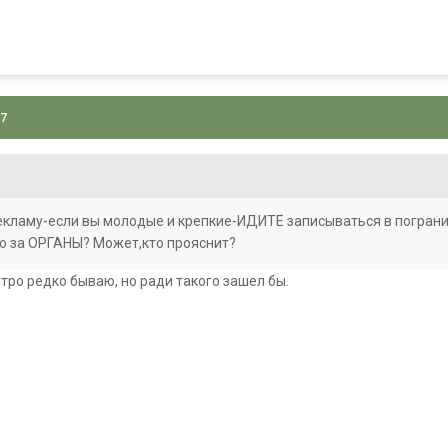
07
екламу-если вы молодые и крепкие-ИДИТЕ записываться в пограни
то за ОРГАНЫ? Может,кто прояснит?
етро редко бываю, но ради такого зашел бы.