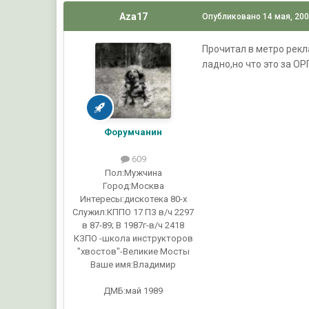
Aza17
Опубликовано
14 мая, 20
Прочитал в метро рек
ладно,но что это за О
Форумчанин
609
Пол:
Мужчина
Город:
Москва
Интересы:
дискотека 80-х
Служил:
КППО 17 ПЗ в/ч 2297
в 87-89; В 1987г-в/ч 2418
КЗПО -школа инструкторов
"хвостов"-Великие Мосты
Ваше имя:
Владимир
ДМБ:май 1989