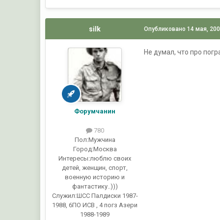
silk
Опубликовано
14 мая, 20
Не думал, что про погр
Форумчанин
780
Пол:
Мужчина
Город:
Москва
Интересы:
люблю своих
детей, женщин, спорт,
военную историю и
фантастику..)))
Служил:
ШСС Палдиски 1987-
1988, 6ПО ИСВ , 4 погз Азери
1988-1989