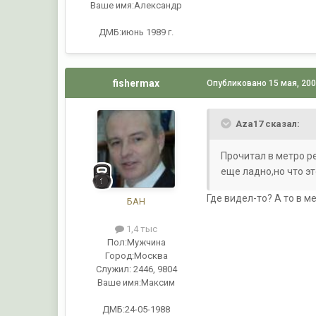
Ваше имя:
Александр
ДМБ:июнь 1989 г.
fishermax
Опубликовано
15 мая, 20
Aza17 сказал:
Прочитал в метро р
еще ладно,но что э
Где видел-то? А то в м
БАН
1,4 тыс
Пол:
Мужчина
Город:
Москва
Служил:
2446, 9804
Ваше имя:
Максим
ДМБ:24-05-1988