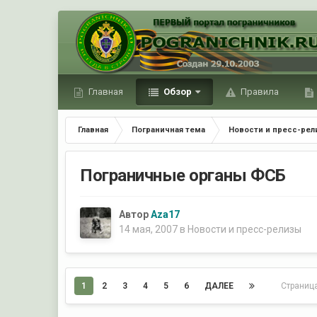
Главная
Обзор
Правила
Главная
Пограничная тема
Новости и пресс-ре
Пограничные органы ФСБ
Автор
Aza17
14 мая, 2007
в
Новости и пресс-релизы
1
2
3
4
5
6
ДАЛЕЕ
Страниц