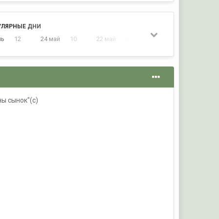
УЛЯРНЫЕ ДНИ
нь
12
24 май
10
22 май
9
18 май
9
ы сынок"(с)