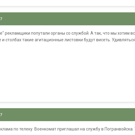
07
е" рекламщики попутали органы со службой. А так, что мы хотим 
е и столбах такие агитационные листовки будут висеть. Удивлятьс
07
еклама по телеку. Военкомат приглашал на службу в Погранвойска. 