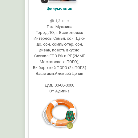
Форумчанин
1,3 тыс
Пол:
Мужчина
Город:
ЛО, г. Всеволожск
Интересы:
Семья, сон, Дзю-
до, сон, компьютер, сон,
диван, поесть вкусно!
Служил:
ГПВ РФ в РТ (2ММГ
Московского ПОГО),
Выборгский ПОГО.(24 ПОГЗ)
Ваше имя:
Алексей Цепин
ДМБ:00-00-0000
От Админа