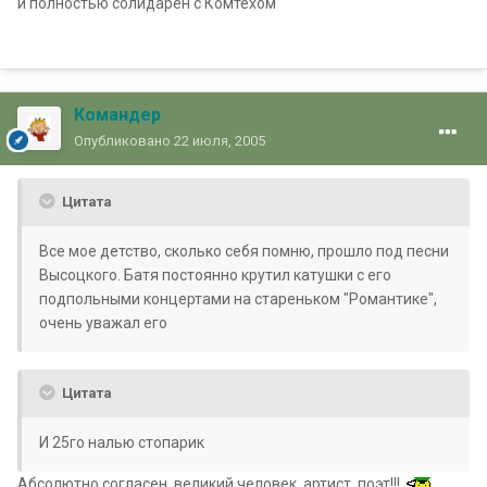
и полностью солидарен с Комтехом
Командер
Опубликовано
22 июля, 2005
Цитата
Все мое детство, сколько себя помню, прошло под песни
Высоцкого. Батя постоянно крутил катушки с его
подпольными концертами на стареньком "Романтике",
очень уважал его
Цитата
И 25го налью стопарик
Абсолютно согласен, великий человек, артист, поэт!!!