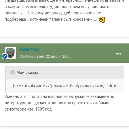
слушаешь, захватывающе и интересно...Начнёшь подпевать и
сразу же замолкаешь с удовольствием вслушиваясь в его
рассказы.... К такому человеку дублера и копию не
подберёшь... истинный талант был, красавчик......
Реактор
Опубликовано
22 июля, 2005
Май сказал:
_ttp://kulichki.com/vv/pesni/sred-oplyvshix-svechej-i.html
Именно это я читал на школьном выпускном экзамене по
литературе, когда меня попросили прочитать любимое
стихотворение. 1985 год.