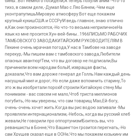
бины...Вот немного посидели,А теперь похулиганим -Что-то
тихо, в самом деле,-Думал Мао с Ляо Бянем,-Чем еще
уконтрапупишьМировую атмосферу:Вот еще покажем
крупный кукишСША и СССРу!И ведь главное, знаю отлично
я,Как они произносятся,-Но что-то весьма неприличноеНа
язык ко мне просится:Хун-вей-бины...1966ПИСЬМО РАБОЧИХ
ТАМБОВСКОГО ЗАВОДАКИТАЙСКИМ РУКОВОДИТЕЛЯМ В
Пекине очень мрачная погода,У нас в Тамбове на заводе
перекур,-Мы пишем вам с тамбовского завода,Любители
опасных авантюр!Тем, что вы договор не подписали,Вы
причинили всем народам больИ, извращая факты,
доказали,Что вам дороже генерал де Голль.Нам каждый день
насущный мил и дорог,-Но если даже вспомнить старину,То
это ж вы изобретали порохИ строили Китайскую стену.Мы
понимаем - вас совсем не мало,Чтоб триста миллионов
погубить,-Но мы уверены, что сам товарищ Мао,Ей-богу,
очень-очень хочет жить.Когда вы рис водою запивали -Мы
проявляли интернационализм,-Небось, когда вы русский хлеб
жевали,Не говорили про оппортунизм!Боитесь вы, что
реваншисты в Бонне,Что Вашингтон грозится перегнать,-Но
сам Хрущев сказал еще в ООНе,Что мы покажем кузькину им