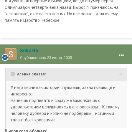
А я услышал впервые о Высоцком, когда он умер перед
Олимпиадой четверть века назад. Вырос я, признаюсь, на
"афганских", а не на его песнях. Но всё равно - долгая ему
память и Царство Небесное!
Sokol46
Опубликовано
23 июля, 2005
Аленка сказал:
У него песни как истории слушаешь, захватывающе и
интересно...
Начнёшь подпевать и сразу же замолкаешь с
удовольствием вслушиваясь в его рассказы.... К такому
человеку дублера и копию не подберёшь... истинный
талант был, красавчик......
Высоцкого обожаю!