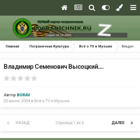
Главная
Пограничная Культура
Всё о TV и Музыке
Владимир 
Владимир Семенович Высоцкий....
Автор
BURAV
20 июля, 2004
в
Всё о TV и Музыке
НАЗАД
Страница 1 из 5
ДАЛЕЕ