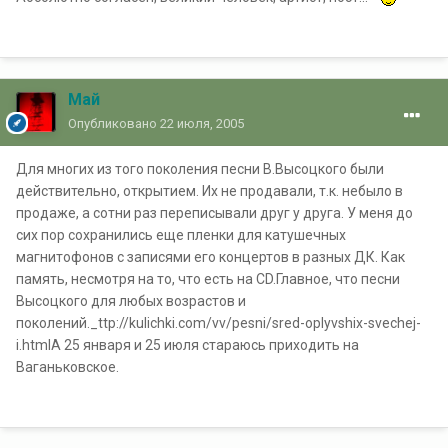
Май
Опубликовано
22 июля, 2005
Для многих из того поколения песни В.Высоцкого были
действительно, открытием. Их не продавали, т.к. небыло в
продаже, а сотни раз переписывали друг у друга. У меня до
сих пор сохранились еще пленки для катушечных
магнитофонов с записями его концертов в разных ДК. Как
память, несмотря на то, что есть на CD.Главное, что песни
Высоцкого для любых возрастов и
поколений._ttp://kulichki.com/vv/pesni/sred-oplyvshix-svechej-
i.htmlА 25 января и 25 июля стараюсь приходить на
Ваганьковское.