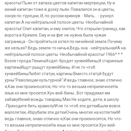
красоты! Пьян от запаха цветов капитан мертвецки, Ну и
ихний капитан тоже в доску пьян. Повалился он в цветы,
охнув по-турецки, И, по-русски крикнув: - Мать... - рухнул
капитан.А на нейтральной полосе цветы -Необычайной
красоты! Спит капитан, и ему снится, Что открыли границу, как
ворота в Кремле. Ему и на фиг не нужна была чужая
заграница - Он пройтиться хотел по ничейной земле.Почему
же нельзя? Ведь земля-то ничья,Ведь она - нейтральная!А на
нейтральной полосе цветы -Необычайной красоты! 1966* * *
Возле города ПекинаХодят-бродят хунвейбины,И старинные
картиныИщут-рыщут хунвейбины,-И не то чтоб
хунвейбиныЛюбят статуи, картины:Вместо статуй будут
урны"Революции культурной".И ведь главное, знаю отлично
я,Как они произносятся,-Но что-то весьма неприличноеНа
язык ко мне просится:Хун-вей-бины...Вот придумал им
забавуИхний вождь товарищ Мао:Не ходите, дети, в школу
-Приходите бить крамолу!И не то чтоб эти деткиБыли вовсе
малолетки,-Изрубили эти деткиОчень многих на котлетки!И
ведь главное, знаю отлично я,Как они произносятся,-Но что-
то весьма неприличноеНа язык ко мне просится:Хун-вей-