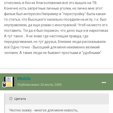
отнеслись и без их благословения всё это вышло на ТВ.
Конечно есть запретные личные уголки, но лично мне этот
фильм был интересен.Например в "перестройку" была какая-
то статья, что Высоцкого насильно посадили на иглу, т.к. был
неуправляем, да еще роман с иностранкой. Чтоб на место его
поставить. Тогда я был поражон, что дело еще и в наркотиках.
А тут такое... Я не знаю где настоящая правда, где
передергивания, но тут друзья, близкие люди рассказывали
всё.Одно точно - Высоцкий для меня неизменно великий
человек. А такие люди не бывают простыми и "удобными".
МЫШЬ
Опубликовано
26 июля, 2005
Цитата
Честно скажу - многое для меня новость,