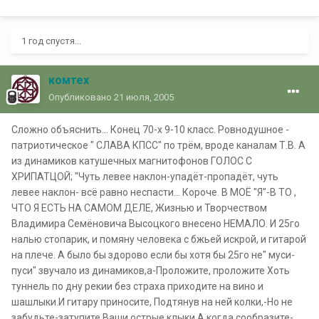
1 год спустя...
комтех
Опубликовано
21 июля, 2005
Сложно объяснить... Конец 70-х 9-10 класс. Ровнодушное -
патриотическое " СЛАВА КПСС" по трём, вроде каналам Т.В. А
из динамиков катушечных магнитофонов ГОЛОС С
ХРИПАТЦОЙ; "Чуть левее наклон-упадёт-пропадёт, чуть
левее наклон- всё равно неспасти... Короче. В МОЁ "Я"-В ТО ,
ЧТО Я ЕСТЬ НА САМОМ ДЕЛЕ, Жизнью и Творчеством
Владимира Семёновича Высоцкого внесено НЕМАЛО. И 25го
налью стопарик, и помяну человека с бжьей искрой, и гитарой
на плече. А было бы здорово если бы хотя бы 25го не" муси-
пуси" звучало из динамиков,а-Проложите, проложите Хоть
туннель по дну рекии без страха приходите на вино и
шашлыки.И гитару приносите, Подтянув на ней колки,-Но не
забудьте-затупите Ваши острые клыки.А когда сообразите-