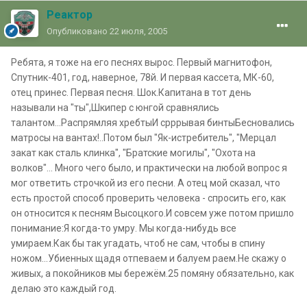
Реактор
Опубликовано
22 июля, 2005
Ребята, я тоже на его песнях вырос. Первый магнитофон,
Спутник-401, год, наверное, 78й. И первая кассета, МК-60,
отец принес. Первая песня. Шок.Капитана в тот день
называли на "ты",Шкипер с юнгой сравнялись
талантом...Распрямляя хребтыИ срррывая бинтыБесновались
матросы на вантах!..Потом был "Як-истребитель", "Мерцал
закат как сталь клинка", "Братские могилы", "Охота на
волков"... Много чего было, и практически на любой вопрос я
мог ответить строчкой из его песни. А отец мой сказал, что
есть простой способ проверить человека - спросить его, как
он относится к песням Высоцкого.И совсем уже потом пришло
понимание:Я когда-то умру. Мы когда-нибудь все
умираем.Как бы так угадать, чтоб не сам, чтобы в спину
ножом...Убиенных щадя отпеваем и балуем раем.Не скажу о
живых, а покойников мы бережём.25 помяну обязательно, как
делаю это каждый год.