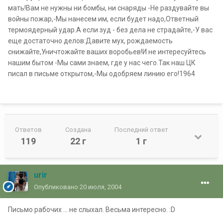
мать!Вам не нужны ни бомбы, ни снаряды -Не раздувайте вы
войны пожар,-Мы нанесем им, если будет надо,Ответный
термоядерный удар.А если зуд - без дела не страдайте,-У вас
еще достаточно делов:Давите мух, рождаемость
снижайте,Уничтожайте ваших воробьев!И не интересуйтесь
нашим бытом -Мы сами знаем, где у нас чего.Так наш ЦК
писал в письме открытом,-Мы одобряем линию его!1964
Ответов
Создана
Последний ответ
119
22 г
1 г
urir
Опубликовано
20 июля, 2004
Письмо рабочих ... не слыхал. Весьма интересно. :D