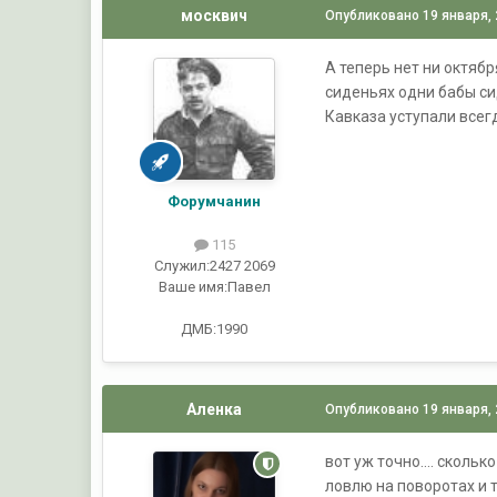
москвич
Опубликовано
19 января,
А теперь нет ни октябр
сиденьях одни бабы с
Кавказа уступали всег
Форумчанин
115
Служил:
2427 2069
Ваше имя:
Павел
ДМБ:1990
Аленка
Опубликовано
19 января,
вот уж точно.... сколь
ловлю на поворотах и т