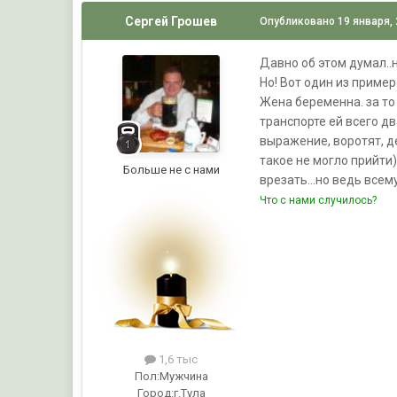
Сергей Грошев
Опубликовано
19 января,
Давно об этом думал..н
Но! Вот один из пример
Жена беременна. за то
транспорте ей всего дв
выражение, воротят, де
такое не могло прийти)
Больше не с нами
врезать...но ведь всем
Что с нами случилось?
1,6 тыс
Пол:
Мужчина
Город:
г.Тула