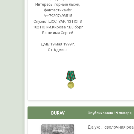
Интересы:
горные лыжи,
фантастика<br
/>+79207493515
Служил:
ШСС, УАР, 13 ПОГЗ
102 ПО им.Кирова г.Выборг
Ваше имя:
Сергей
ДМБ:19 мая 1999 г.
От Админа
BURAV
Опубликовано
19 января,
Да уж ... сволочная ре