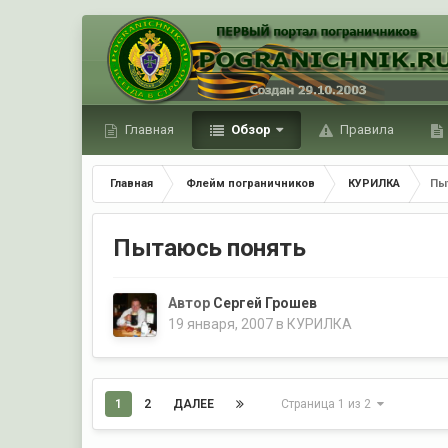
Главная
Обзор
Правила
Главная
Флейм пограничников
КУРИЛКА
Пы
Пытаюсь понять
Автор
Сергей Грошев
19 января, 2007
в
КУРИЛКА
1
2
ДАЛЕЕ
Страница 1 из 2