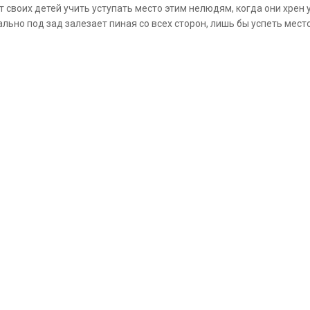
т своих детей учить уступать место этим нелюдям, когда они хрен ус
льно под зад залезает пиная со всех сторон, лишь бы успеть место з