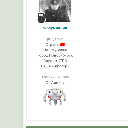
Форумчанин
2,3 тыс
Страна:
Пол:
Мужчина
Город:
Новосибирск
Служил:
КТПО
Ваше имя:
Игорь
ДМБ:27-12-1985
От Админа