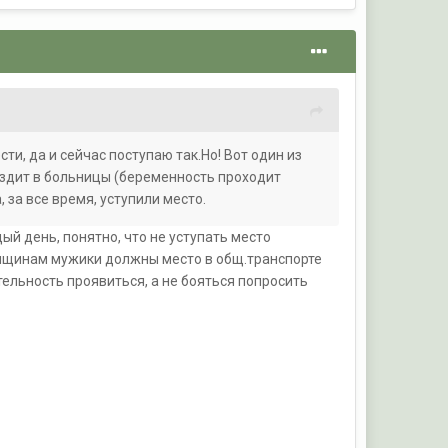
сти, да и сейчас поступаю так.Но! Вот один из
 ездит в больницы (беременность проходит
 за все время, уступили место.
ый день, понятно, что не уступать место
енщинам мужики должны место в общ.транспорте
тельность проявиться, а не бояться попросить