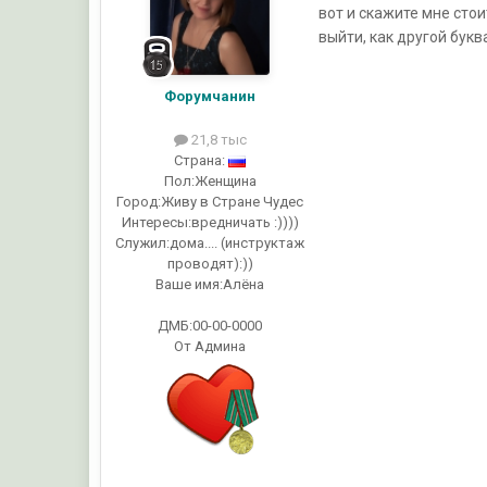
вот и скажите мне стои
выйти, как другой буква
Форумчанин
21,8 тыс
Страна:
Пол:
Женщина
Город:
Живу в Стране Чудес
Интересы:
вредничать :))))
Служил:
дома.... (инструктаж
проводят):))
Ваше имя:
Алёна
ДМБ:00-00-0000
От Админа