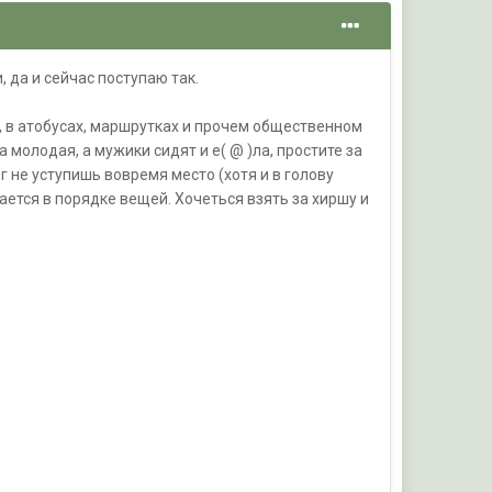
, да и сейчас поступаю так.
, в атобусах, маршрутках и прочем общественном
 молодая, а мужики сидят и е( @ )ла, простите за
г не уступишь вовремя место (хотя и в голову
тается в порядке вещей. Хочеться взять за хиршу и