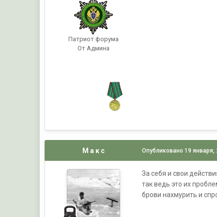
Патриот форума
От Админа
М а к с
Опубликовано
19 января,
За себя и свои действи
так ведь это их пробл
брови нахмурить и спр