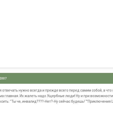
 2007
я отвечать нужно всегда и прежде всего перед самим собой, а что 
ема главная. Их жалеть надо.Ущербные люди! Ну и при возможности 
осить: "Ты че, инвалид????-Нет?-Ну сейчас будешь! ""Приключения 