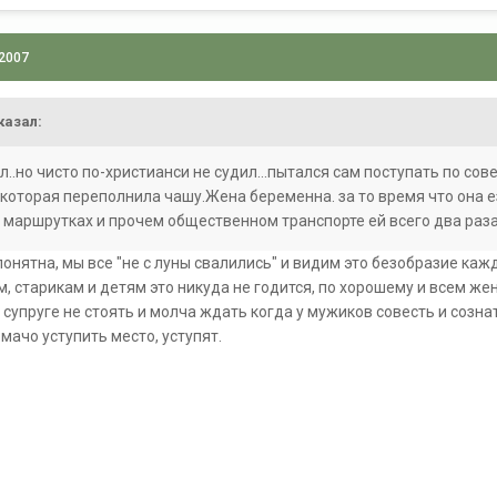
 2007
казал:
..но чисто по-христианси не судил...пытался сам поступать по сове
, которая переполнила чашу.Жена беременна. за то время что она
, маршрутках и прочем общественном транспорте ей всего два раза,
онятна, мы все "не с луны свалились" и видим это безобразие кажд
 старикам и детям это никуда не годится, по хорошему и всем ж
 супруге не стоять и молча ждать когда у мужиков совесть и созна
ачо уступить место, уступят.