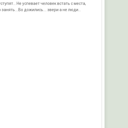
тупят... Не успевает человек встать с места,
анять....Во дожились.... звери а не люди...