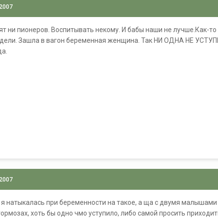
 2007
ят ни пионеров. Воспитывать некому. И бабы наши не лучше.Как-то 
идели. Зашла в вагон беременная женщина. Так НИ ОДНА НЕ УСТУП
да.
 2007
ко я натыкалась при беременности на такое, а ща с двумя малышами
ормозах, хоть бы одно чмо уступило, либо самой просить приходитьс