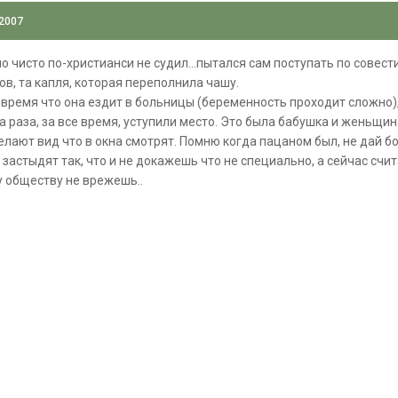
 2007
о чисто по-христианси не судил...пытался сам поступать по совести
ов, та капля, которая переполнила чашу.
 время что она ездит в больницы (беременность проходит сложно)
а раза, за все время, уступили место. Это была бабушка и женьщина
лают вид что в окна смотрят. Помню когда пацаном был, не дай бо
 застыдят так, что и не докажешь что не специально, а сейчас счи
у обществу не врежешь..