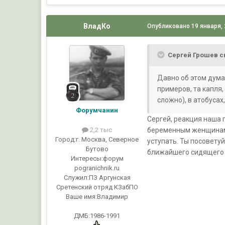
ВладКо
Опубликовано
19 января,
Сергей Грошев с
Давно об этом думал
примеров, та капля
сложно), в атобусах
Форумчанин
Сергей, реакция наша п
беременным женщинам,
2,2 тыс
Город:
г. Москва, Северное
уступать. Ты посоветуй
Бутово
ближайшего сидящего м
Интересы:
форум
pogranichnik.ru
Служил:
ПЗ Аргунская
Сретенский отряд КЗабПО
Ваше имя:
Владимир
ДМБ:1986-1991