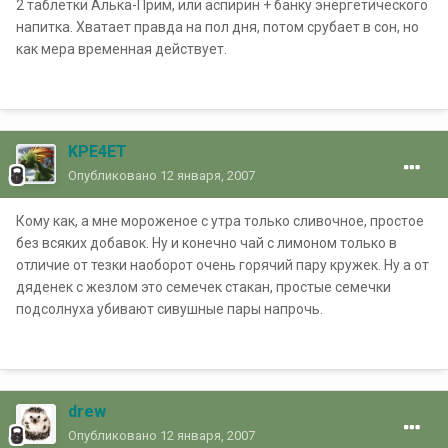
2 таблетки Алька-Прим, или аспирин + банку энергетического
напитка. Хватает правда на пол дня, потом срубает в сон, но
как мера временная действует.
KPE4ET
Опубликовано
12 января, 2007
Кому как, а мне мороженое с утра только сливочное, простое
без всяких добавок. Ну и конечно чай с лимоном только в
отличие от тезки наоборот очень горячий пару кружек. Ну а от
дяденек с жезлом это семечек стакан, простые семечки
подсолнуха убивают сивушные пары напрочь.
drew
Опубликовано
12 января, 2007