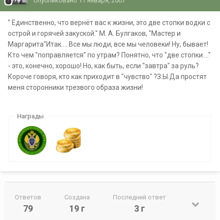
Опубликовано
11 января, 2007
" Единственно, что вернёт вас к жизни, это две стопки водки с
острой и горячей закуской." М. А. Булгаков, "Мастер и
Маргарита"Итак.... Все мы люди, все мы человеки! Ну, бывает!
Кто чем "поправляется" по утрам? Понятно, что "две стопки...."
- это, конечно, хорошо! Но, как быть, если "завтра" за руль?
Короче говоря, кто как приходит в "чувство" ?З.Ы.Да простят
меня сторонники трезвого образа жизни!
Награды
Ответов
Создана
Последний ответ
79
19 г
3 г