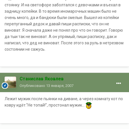
стоянку. И на светофоре заболтался с девочками и въехал в
задницу копейки. В то время иномарочных машин было не
очень много, да и бандюки были смелые. Вышел из копейки
перепуганный дедок и давай пиши расписки, что он не
виноват. Я сначала даже не понял про что он говорит. Говорю
да тыи так не виноват. А он упрямый, пиши расписку, дак и
написал, что дед не виноват. После этого за руль в нетрезвом
состоянии не сажусь.
Станислав Яковлев
Опубликовано
13 января, 2007
Лежит мужик после пьянки на диване, а через комнату кот по
ковру идёт."Не топай!", простонал мужик...