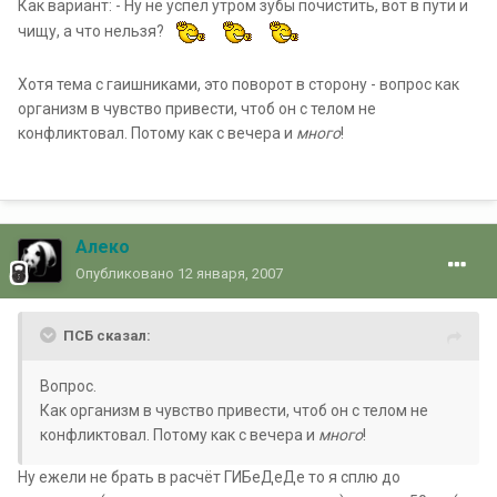
Как вариант: - Ну не успел утром зубы почистить, вот в пути и
чищу, а что нельзя?
Хотя тема с гаишниками, это поворот в сторону - вопрос как
организм в чувство привести, чтоб он с телом не
конфликтовал. Потому как с вечера и
много
!
Алеко
Опубликовано
12 января, 2007
ПСБ сказал:
Вопрос.
Как организм в чувство привести, чтоб он с телом не
конфликтовал. Потому как с вечера и
много
!
Ну ежели не брать в расчёт ГИБеДеДе то я сплю до