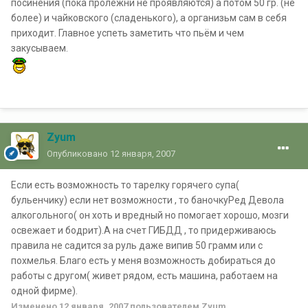
посинения (пока пролежни не проявляются) а потом 50 гр. (не
более) и чайковского (сладенького), а организьм сам в себя
приходит. Главное успеть заметить что пьём и чем
закусываем.
Zyum
Опубликовано
12 января, 2007
Если есть возможность то тарелку горячего супа(
бульенчику) если нет возможности , то баночкуРед Девола
алкогольного( он хоть и вредный но помогает хорошо, мозги
освежает и бодрит).А на счет ГИБДД , то придерживаюсь
правила не садится за руль даже випив 50 грамм или с
похмелья. Благо есть у меня возможность добираться до
работы с другом( живет рядом, есть машина, работаем на
одной фирме).
Изменено
12 января, 2007
пользователем Zyum