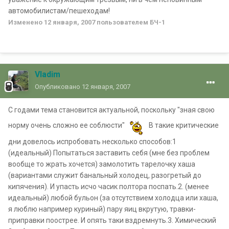
автомобилистам/пешеходам!
Изменено
12 января, 2007
пользователем БЧ-1
Vladim
Опубликовано
12 января, 2007
С годами тема становится актуальной, поскольку "зная свою
норму очень сложно ее соблюсти"
В такие критические
дни довелось испробовать несколько способов:1
(идеальный) Попытаться заставить себя (мне без проблем
вообще то жрать хочется) замолотить тарелочку хаша
(вариантами служит банальный холодец, разогретый до
кипячения). И упасть исчо часик полтора поспать.2. (менее
идеальный) любой бульон (за отсутствием холодца или хаша,
я люблю например куриный) пару яиц вкрутую, травки-
приправки поострее. И опять таки вздремнуть.3. Химический