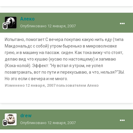
Алеко
Опубликовано
12 января, 2007
Испытано, помогает:С вечера покупаю какую нить еду (типа
Макдональдс с собой) утром быренько в микроволновке
грею, и в машину на пассаж. сиден. Как тока вижу что стоят,
делаю вид что кушаю (кусаю по настоящему) и запиваю
(Кока-колой). Эффект: "Ну встал я утром, не успел
позавтракать, вот по пути и перекусываю, а что, нельзя?"ЗЫ.
Но это если с вечера и не много.
Изменено
12 января, 2007
пользователем Алеко
drew
Опубликовано
12 января, 2007