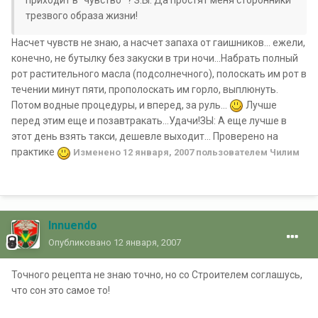
приходит в "чувство" ? З.Ы. Да простят меня сторонники
трезвого образа жизни!
Насчет чувств не знаю, а насчет запаха от гаишников... ежели,
конечно, не бутылку без закуски в три ночи...Набрать полный
рот растительного масла (подсолнечного), полоскать им рот в
течении минут пяти, прополоскать им горло, выплюнуть.
Потом водные процедуры, и вперед, за руль...
Лучше
перед этим еще и позавтракать...Удачи!ЗЫ: А еще лучше в
этот день взять такси, дешевле выходит... Проверено на
практике
Изменено
12 января, 2007
пользователем Чилим
Innuendo
Опубликовано
12 января, 2007
Точного рецепта не знаю точно, но со Строителем соглашусь,
что сон это самое то!