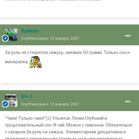
Камиль
Опубликовано
12 января, 2007
За руль не с перепоя сажусь, никаких 50 грамм. Только сон и
минералка.
БЧ-1
Опубликовано
12 января, 2007
"Чаёк! Только чаёк!"(с) Ульянов-Ленин.Глубокий и
продолжительный сон. И чай. Можно с лимоном. Обязательно
с сахаром.За руль не сажусь. Элементарная дисциплина и
уважение к окружающим трезвым, ни в чём неповинным