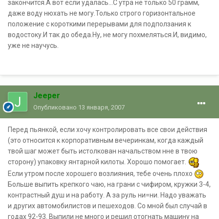
закончится.А вот если удалась...С утра не только 50 грамм,
даже воду нюхать не могу.Только строго горизонтальное
положение с короткими перерывами для подползания к
водостоку.И так до обеда.Ну, не могу похмеляться.И, видимо,
уже не научусь.
Jeeper
Опубликовано
13 января, 2007
Перед пьянкой, если хочу контролировать все свои действия
(это относится к корпоративным вечеринкам, когда каждый
твой шаг может быть истолкован начальством нне в твою
сторону) упаковку янтарной килоты. Хорошо помогает.
Если утром после хорошего возлияния, тебе очень плохо
Больше выпить крепкого чаю, на грани с чифиром, кружки 3-4,
контрастный душ и на работу. А за руль ни=ни. Надо уважать
и других автомобилистов и пешеходов. Со мной был случай в
годах 92-93. Выпили не много и решил отогнать машину на