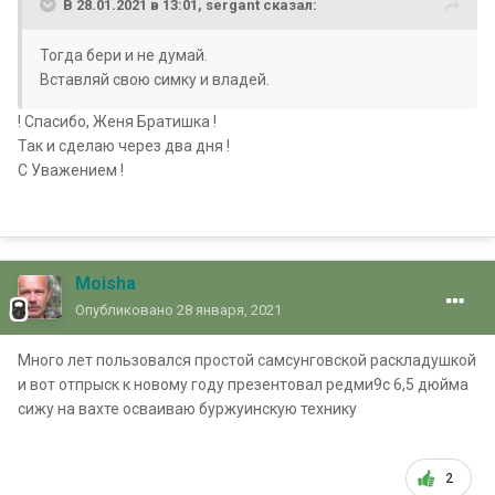
В 28.01.2021 в 13:01, sergant сказал:
Тогда бери и не думай.
Вставляй свою симку и владей.
! Спасибо, Женя Братишка !
Так и сделаю через два дня !
С Уважением !
Moisha
Опубликовано
28 января, 2021
Много лет пользовался простой самсунговской раскладушкой
и вот отпрыск к новому году презентовал редми9с 6,5 дюйма
сижу на вахте осваиваю буржуинскую технику
2