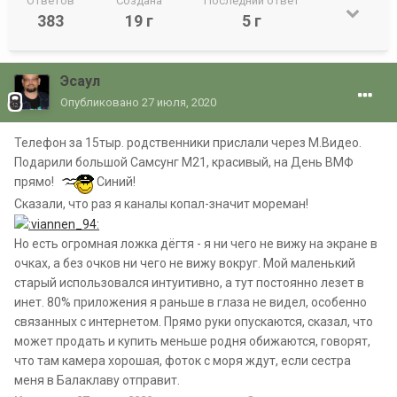
Ответов
Создана
Последний ответ
383
19 г
5 г
Эсаул
Опубликовано
27 июля, 2020
Телефон за 15тыр. родственники прислали через М.Видео.
Подарили большой Самсунг М21, красивый, на День ВМФ
прямо!
Синий!
Сказали, что раз я каналы копал-значит мореман!
Но есть огромная ложка дёгтя - я ни чего не вижу на экране в
очках, а без очков ни чего не вижу вокруг. Мой маленький
старый использовался интуитивно, а тут постоянно лезет в
инет. 80% приложения я раньше в глаза не видел, особенно
связанных с интернетом. Прямо руки опускаются, сказал, что
может продать и купить меньше родня обижаются, говорят,
что там камера хорошая, фоток с моря ждут, если сестра
меня в Балаклаву отправит.