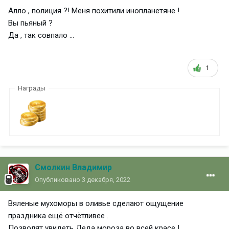
Алло , полиция ?! Меня похитили инопланетяне !
Вы пьяный ?
Да , так совпало ...
1
Награды
Смолкин Владимир
Опубликовано
3 декабря, 2022
Вяленые мухоморы в оливье сделают ощущение
праздника ещё отчётливее .
Позволят увидеть Деда мороза во всей красе !