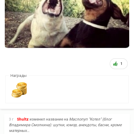
1
Награды
3 г
Shultz
изменил название на
Маслопуп "Котел" (блог
Владимира Смолкина): шутки, юмор, анекдоты, басни, кроме
матерных...