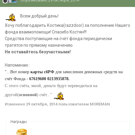
Опубликовано
29 октября, 2014
Всем добрый день!
Хочу поблагодарить Костика(razzdoor) за пополнение Нашего
фонда взаимопомощи! Спасибо Костян!!!
Средства поступающие на счёт фонда периодически
тратятся по прямому назначению.
Не оставайтесь безучастными!
Напоминаю :
"...Вот номер
карты сбРФ
для зачисления денежных средств на
счёт Фонда -
67619600 0213935878.
С этого счёта, мной, деньги будут переводиться на
другой(
основной
) счёт..."
Изменено
29 октября, 2014
пользователем MOREMAN
Награды