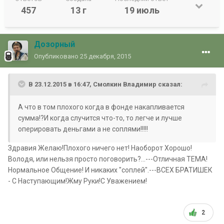
457
13 г
19 июль
Дозорный
Опубликовано
25 декабря, 2015
В 23.12.2015 в 16:47, Смолкин Владимир сказал:
А что в том плохого когда в фонде накапливается
сумма!?И когда случится что-то, то легче и лучше
оперировать деньгами а не соплями!!!!!
Здравия Желаю!Плохого ничего нет! Наоборот Хорошо!
Володя, или нельзя просто поговорить?...---Отличная ТЕМА!
Нормальное Общение! И никаких "соплей".---ВСЕХ БРАТИШЕК
- С Наступающим!Жму Руки!С Уважением!
2