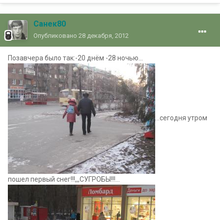
Санек80
Опубликовано
28 декабря, 2012
Позавчера было так:-20 днём -28 ночью...
...сегодня утром
пошел первый снег!!!,,,СУГРОБЫ!!!...