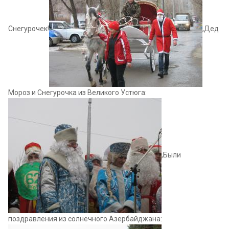
Снегурочек!
,Дед
Мороз и Снегурочка из Великого Устюга:
,Были
поздравления из солнечного Азербайджана: