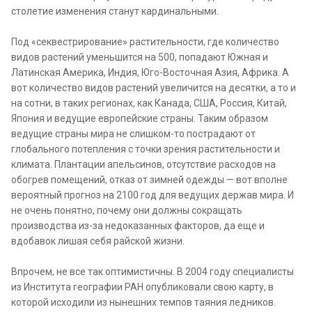
столетие изменения станут кардинальными.
Под «секвестрирование» растительности, где количество
видов растений уменьшится на 500, попадают Южная и
Латинская Америка, Индия, Юго-Восточная Азия, Африка. А
вот количество видов растений увеличится на десятки, а то и
на сотни, в таких регионах, как Канада, США, Россия, Китай,
Япония и ведущие европейские страны. Таким образом
ведущие страны мира не слишком-то пострадают от
глобального потепления с точки зрения растительности и
климата. Плантации апельсинов, отсутствие расходов на
обогрев помещений, отказ от зимней одежды — вот вполне
вероятный прогноз на 2100 год для ведущих держав мира. И
не очень понятно, почему они должны сокращать
производства из-за недоказанных факторов, да еще и
вдобавок лишая себя райской жизни.
Впрочем, не все так оптимистичны. В 2004 году специалисты
из Института географии РАН опубликовали свою карту, в
которой исходили из нынешних темпов таяния ледников.