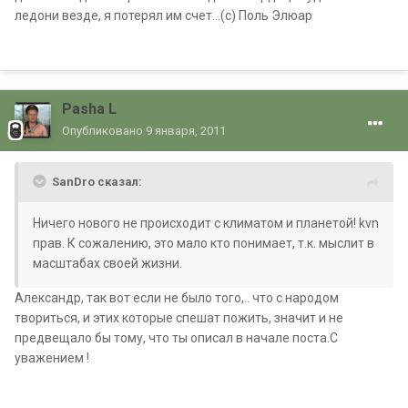
ледони везде, я потерял им счет...(с) Поль Элюар
Pasha L
Опубликовано
9 января, 2011
SanDro сказал:
Ничего нового не происходит с климатом и планетой! kvn
прав. К сожалению, это мало кто понимает, т.к. мыслит в
масштабах своей жизни.
Александр, так вот если не было того,.. что с народом
твориться, и этих которые спешат пожить, значит и не
предвещало бы тому, что ты описал в начале поста.С
уважением !