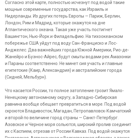
Согласно этой карте, полностью исчезнут под водой такие
мощные современные государства, как Израиль и
Нидерланды. Из других потерь Европы — Париж, Берлин,
Лондон, Рим и Мадрид, которые окажутся на дне
Атлантического океана. Такая уже участь постигнет
Вашингтон, Нью-Йорк и Филадельфию. На тихоокеанском
побережье США уйдут под воду Сан-Франциско и Лос-
Анджелес. Два важнейших города Южной Америки, Рио-де-
Жанейро и Буэнос-Айрес, будут смыты водами рек Амазонки
и Параны соответственно. Не минет сия участь и главные
египетские (Каир, Александрия) и австралийские города
(Сидней, Мельбурн).
Что касается России, то полное затопление грозит Ямало-
Ненецкому автономному округу, а Западно-Сибирская
равнина вообще обещает превратиться в море. Под водой
скроются Владивосток, Магадан, Петропавловск-Камчатский
и второй по величине город страны — Санкт-Петербург.
Азовское и Черное моря сольются, широкий пролив соединит
их с Каспием, отрезав от России Кавказ. Под водой окажутся