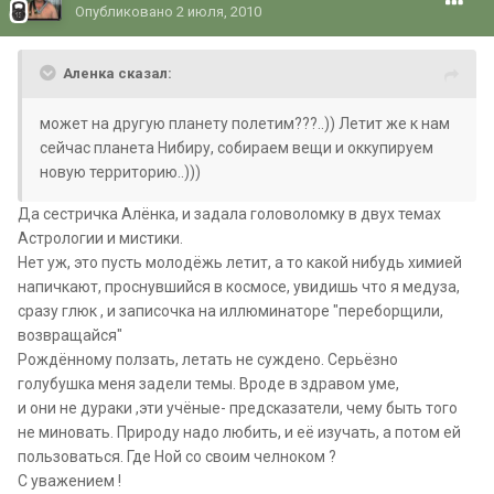
Опубликовано
2 июля, 2010
Аленка сказал:
может на другую планету полетим???..)) Летит же к нам
сейчас планета Нибиру, собираем вещи и оккупируем
новую территорию..)))
Да сестричка Алёнка, и задала головоломку в двух темах
Астрологии и мистики.
Нет уж, это пусть молодёжь летит, а то какой нибудь химией
напичкают, проснувшийся в космосе, увидишь что я медуза,
сразу глюк , и записочка на иллюминаторе "переборщили,
возвращайся"
Рождённому ползать, летать не суждено. Серьёзно
голубушка меня задели темы. Вроде в здравом уме,
и они не дураки ,эти учёные- предсказатели, чему быть того
не миновать. Природу надо любить, и её изучать, а потом ей
пользоваться.
Где Ной со своим челноком ?
С уважением !