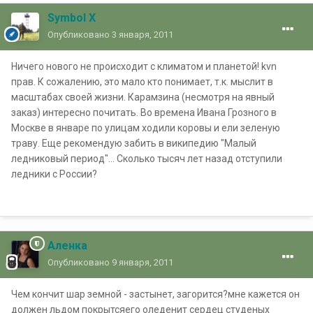
Symbol X
Опубликовано
3 января, 2011
Ничего нового не происходит с климатом и планетой! kvn
прав. К сожалению, это мало кто понимает, т.к. мыслит в
масштабах своей жизни. Карамзина (несмотря на явный
заказ) интересно почитать. Во времена Ивана Грозного в
Москве в январе по улицам ходили коровы и ели зеленую
траву. Еще рекомендую забить в википедию "Малый
ледниковый период"... Сколько тысяч лет назад отступили
ледники с России?
Аленка
Опубликовано
9 января, 2011
Чем кончит шар земной - застынет, загорится?мне кажется он
должен льдом покрытсяего оледенит сердец студеных