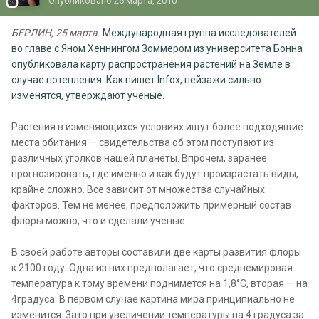
Опубликовано
26 марта, 2010
БЕРЛИН, 25 марта.
Международная группа исследователей
во главе с Яном Хеннингом Зоммером из университета Бонна
опубликовала карту распространения растений на Земле в
случае потепления. Как пишет Infox, пейзажи сильно
изменятся, утверждают ученые.
Растения в изменяющихся условиях ищут более подходящие
места обитания — свидетельства об этом поступают из
различных уголков нашей планеты. Впрочем, заранее
прогнозировать, где именно и как будут произрастать виды,
крайне сложно. Все зависит от множества случайных
факторов. Тем не менее, предположить примерный состав
флоры можно, что и сделали ученые.
В своей работе авторы составили две карты развития флоры
к 2100 году. Одна из них предполагает, что среднемировая
температура к тому времени поднимется на 1,8°С, вторая — на
4градуса. В первом случае картина мира принципиально не
изменится. Зато при увеличении температуры на 4 градуса за