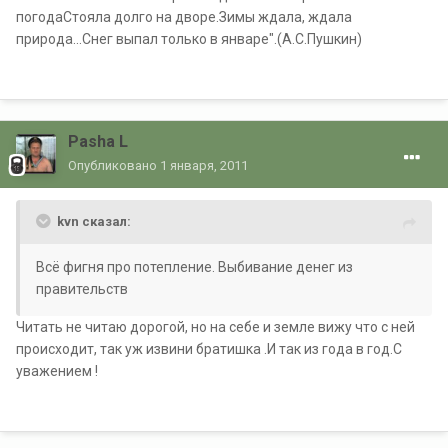
погодаСтояла долго на дворе.Зимы ждала, ждала
природа...Снег выпал только в январе".(А.С.Пушкин)
Pasha L
Опубликовано
1 января, 2011
kvn сказал:
Всё фигня про потепление. Выбивание денег из
правительств
Читать не читаю дорогой, но на себе и земле вижу что с ней
происходит, так уж извини братишка .И так из года в год.С
уважением !