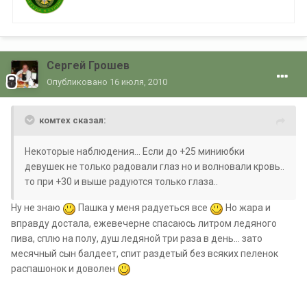
Сергей Грошев
Опубликовано
16 июля, 2010
комтех сказал:
Некоторые наблюдения... Если до +25 миниюбки
девушек не только радовали глаз но и волновали кровь..
то при +30 и выше радуются только глаза..
Ну не знаю
Пашка у меня радуеться все
Но жара и
вправду достала, ежевечерне спасаюсь литром ледяного
пива, сплю на полу, душ ледяной три раза в день... зато
месячный сын балдеет, спит раздетый без всяких пеленок
распашонок и доволен