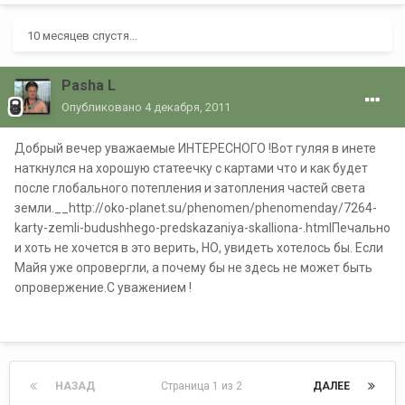
10 месяцев спустя...
Pasha L
Опубликовано
4 декабря, 2011
Добрый вечер уважаемые ИНТЕРЕСНОГО !Вот гуляя в инете
наткнулся на хорошую статеечку с картами что и как будет
после глобального потепления и затопления частей света
земли.__http://oko-planet.su/phenomen/phenomenday/7264-
karty-zemli-budushhego-predskazaniya-skalliona-.htmlПечально
и хоть не хочется в это верить, НО, увидеть хотелось бы. Если
Майя уже опровергли, а почему бы не здесь не может быть
опровержение.С уважением !
НАЗАД
Страница 1 из 2
ДАЛЕЕ