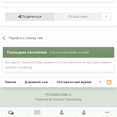
Поделиться
Подписчики
0
Перейти к списку тем
Последние посетители
0 пользователей онлайн
Ни одного зарегистрированного пользователя не просматривает
данную страницу
Главная
Домашний очаг
Эзотерический журнал
Глобальное
POGRANICHNIK.ru
Powered by Invision Community