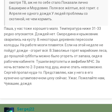
смотря ТВ, аж не по себе стало.Показали лично
Башкирию и Мордовию. Поля все жёлтые, всё горит. с
Апреля не одного дождя.У людей проблемы со
скотиной, не чем кормить.
Паша, у нас тоже хорошего мало. Температура ниже 31-33
редко опускается. Дождей нет. Смородина и крыжовник
сварились на кусту. В некоторых деревнях пересохли
колодцы. На работе мозги плавятся. Если на этой неделе не
пойдут дожди - сгорит всё. В Заволжье горят марийские леса,
до прошлой субботы можно было угореть от запаха, сидя в
рабочем кабинете. Тушили вертолеты и амфибии МЧС. За
ночь встаем по 2-3 раза под душ, иначе спать невозможно.
Сергей пропал куда-то. Представляю, как у него в его
кузнечно-штамповочном цеху сейчас. Ужас. Пожелайте нам,
Чувашии, дождя.
Sergej22