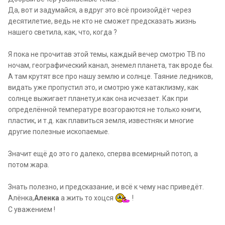
Да, вот и задумайся, а вдруг это всё произойдёт через
десятилетие, ведь не кто не сможет предсказать жизнь
нашего светила, как, что, когда ?
Я пока не прочитав этой темы, каждый вечер смотрю ТВ по
ночам, географический канал, энемел планета, так вроде бы.
А там крутят все про нашу землю и солнце. Таяние ледников,
видать уже пропустил это, и смотрю уже катаклизму, как
солнце выжигает планету,и как она исчезает. Как при
определённой температуре возгораются не только книги,
пластик, и т.д. как плавиться земля, известняк и многие
другие полезные ископаемые.
Значит ещё до это го далеко, сперва всемирный потоп, а
потом жара.
Знать полезно, и предсказание, и всё к чему нас приведёт.
Алёнка,
Аленка
а жить то хоцся
!
С уважением !