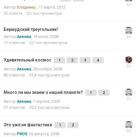
Автор
Владимир.
,
17 марта, 2012
32
ответа
9,2 тыс
просмотра
Бермудский треугольник!
Автор
Аленка
,
18 июня, 2008
11
ответов
5,2 тыс
просмотров
Удивительный космос
1
2
3
4
Автор
Аленка
,
28 ноября, 2008
80
ответов
31,8 тыс
просмотров
Много ли мы знаем о нашей планете?
1
2
Автор
Аленка
,
7 апреля, 2009
27
ответов
10,5 тыс
просмотров
Это уже не фантастика
1
2
Автор
PROS
,
26 августа, 2008