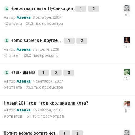
Новостная лента. Публикации
1
2
Автор
Аленка
,
8 октября, 2007
42
ответа
29,3 тыс
просмотра
Homo sapiens и другие...
1
2
Автор
Аленка
,
3 апреля, 2008
41
ответ
28,2 тыс
просмотр
Наши имена
1
2
3
Автор
Аленка
,
4 сентября, 2007
64
ответа
33,3 тыс
просмотра
Новый 2011 год – год кролика или кота?
Автор
Аленка
,
16 ноября, 2010
9
ответов
5,1 тыс
просмотров
Хотите верьте, хотите нет.
1
2