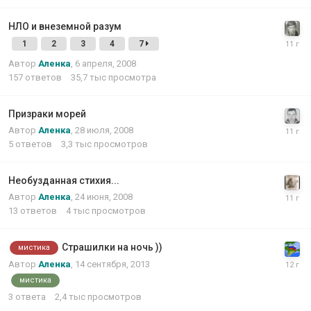
НЛО и внеземной разум
1
2
3
4
7
Автор
Аленка
,
6 апреля, 2008
157
ответов
35,7 тыс
просмотра
Призраки морей
Автор
Аленка
,
28 июля, 2008
5
ответов
3,3 тыс
просмотров
Необузданная стихия...
Автор
Аленка
,
24 июня, 2008
13
ответов
4 тыс
просмотров
Страшилки на ночь ))
мистика
Автор
Аленка
,
14 сентября, 2013
мистика
3
ответа
2,4 тыс
просмотров