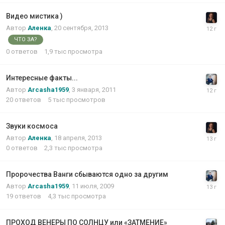
Видео мистика )
Автор
Аленка
,
20 сентября, 2013
ЧТО ЗА?
0
ответов
1,9 тыс
просмотра
Интересные факты...
Автор
Arcasha1959
,
3 января, 2011
20
ответов
5 тыс
просмотров
Звуки космоса
Автор
Аленка
,
18 апреля, 2013
0
ответов
2,3 тыс
просмотра
Пророчества Ванги сбываются одно за другим
Автор
Arcasha1959
,
11 июля, 2009
19
ответов
4,3 тыс
просмотра
ПРОХОД ВЕНЕРЫ ПО СОЛНЦУ или «ЗАТМЕНИЕ»