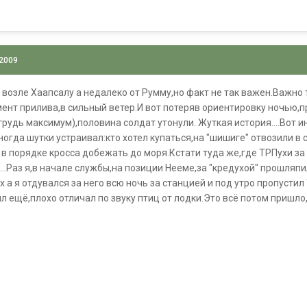
 2009
е возле Хаапсалу а недалеко от Румму,но факт не так важен.Важно 
мент прилива,в сильный ветер.И вот потеряв ориентировку ночью,п
грудь максимум),половина солдат утонули. Жуткая история....Вот 
иногда шутки устраивал:кто хотел купаться,на "шишиге" отвозили 
в порядке кросса добежать до моря.Кстати туда же,где ТРПухи за з
...Раз я,в начале службы,на позиции Нееме,за "кредухой" прошляпи
х а я отдувался за него всю ночь за станцией и под утро пропустил 
 ещё,плохо отличал по звуку птиц от лодки.Это всё потом пришло