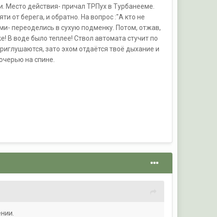
и. Место действия- причал ТРПух в Турбанееме.
и от берега, и обратно. На вопрос :"А кто не
ми- переоделись в сухую подменку. Потом, отжав,
е! В воде было теплее! Ствол автомата стучит по
и приглушаются, зато эхом отдаётся твоё дыхание и
дочерью на спине.
ении.