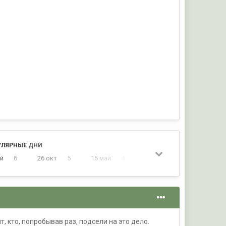
УЛЯРНЫЕ ДНИ
ай
6
26 окт
5
15 май
4
3 июнь
4
, кто, попробывав раз, подсели на это дело.