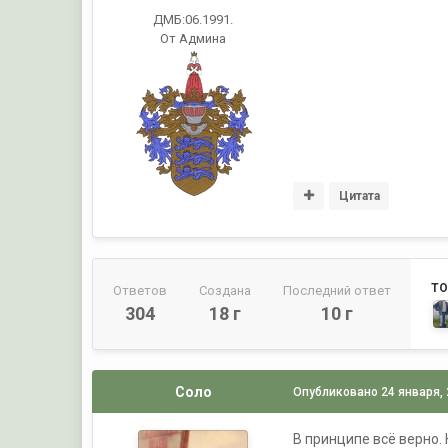
ДМБ:06.1991.
От Админа
Цитата
ТО
Ответов
Создана
Последний ответ
304
18 г
10 г
Соло
Опубликовано
24 января,
В принципе всё верно. 