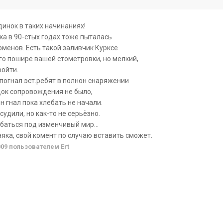
динок в таких начинаниях!
ка в 90-стых годах тоже пыталась
рменов. Есть такой заливчик Курксе
го пошире вашей стометровки, но мелкий,
ройти.
погнал эст.ребят в полнон снаряжении
одок сопровождения не было,
н гнал пока хлебать не начали.
судили, но как-то не серьёзно.
ибаться под изменчивый мир...
яка, свой комент по случаю вставить сможет.
009
пользователем Ert