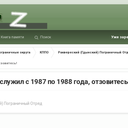
Книга памяти
Поиск
Уже зар
ограничные округа
КППО
Раквереский (Гдынский) Пограничный От
отзовитесь!
 служил с 1987 по 1988 года, отзовитесь
й) Пограничный Отряд