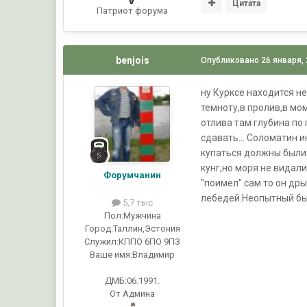
Цитата
Патриот форума
benjois
Опубликовано
26 января,
ну Курксе находится н
темноту,в пролив,в мо
отлива там глубина по 
сдавать... Соломатин 
купаться должны были 
кунг,но моря не видали
Форумчанин
"поимел".сам то он дры
лебедей.Неопытный был
5,7 тыс
Пол:
Мужчина
Город:
Таллин,Эстония
Служил:
КППО 6ПО 9ПЗ
Ваше имя:
Владимир
ДМБ:06.1991.
От Админа