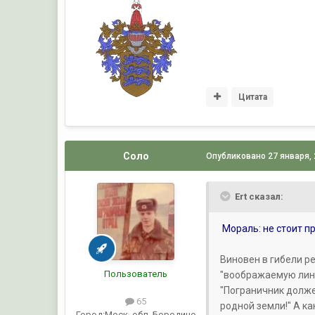
Цитата
Соло
Опубликовано
27 января,
Ert сказал:
Мораль: не стоит п
Виновен в гибели ре
Пользователь
"воображаемую лини
"Пограничник должен
65
родной земли!" А к
Город:
Моск. обл. Бородино