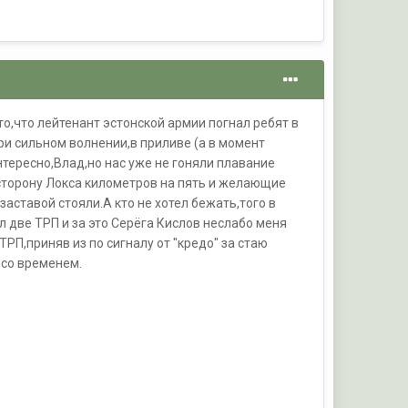
то,что лейтенант эстонской армии погнал ребят в
ри сильном волнении,в приливе (а в момент
интересно,Влад,но нас уже не гоняли плавание
в сторону Локса километров на пять и желающие
аставой стояли.А кто не хотел бежать,того в
л две ТРП и за это Серёга Кислов неслабо меня
ТРП,приняв из по сигналу от "кредо" за стаю
,со временем.