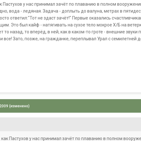
ак Пастухов у нас принимал зачёт по плаванию в полном вооружени
о, вода - ледяная. Задача - доплыть до валуна, метрах в пятидесят
осто ответил:"Тот не здаст зачёт!" Первые оказались счастливчика
им. Это был кайф - натягивать на сухое тело мокрое Х/Б на ветерк
т то назад, то вперёд, в ней, как в каком-то гроте - внешние звук
и все! Зато, позже, на гражданке, переплывал Урал с семилетней 
 2009
(изменено)
, как Пастухов у нас принимал зачёт по плаванию в полном вооруж