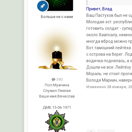
Привет, Влад.
Ваш Пастухов был не о
Больше не с нами
Молодая эст. республи
готовить солдат - супе
около Хаапсалу, немно
иногда вброд можно п
Вот тамошний лейтёха 
с острова на берег. Л
водичка поднялась, а о
Дошли не все. Лейтёху 
Мораль: не стоит прог
390
Володя Маркин, наверн
Пол:
Мужчина
Изменено
28 января, 2
Служил:
Лиепая
Ваше имя:
Вячеслав
ДМБ:15-06-1971