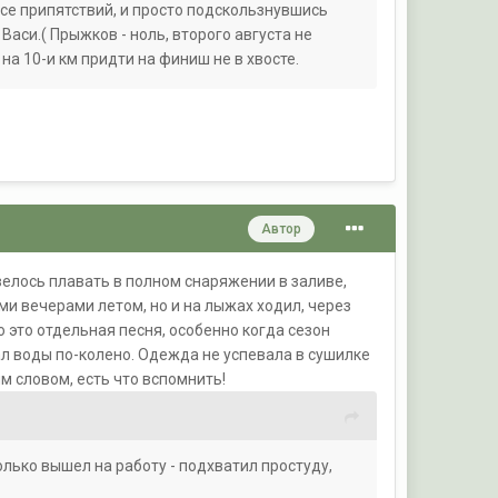
се припятствий, и просто подскользнувшись
Васи.( Прыжков - ноль, второго августа не
а 10-и км придти на финиш не в хвосте.
Автор
овелось плавать в полном снаряжении в заливе,
ми вечерами летом, но и на лыжах ходил, через
то это отдельная песня, особенно когда сезон
ал воды по-колено. Одежда не успевала в сушилке
м словом, есть что вспомнить!
олько вышел на работу - подхватил простуду,