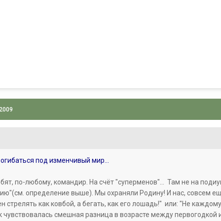
 2009
рогибаться под изменчивый мир...
бят, по-любому, командир. На счёт "суперменов"... Там не на подиу
ю"(см. определение выше). Мы охраняли Родину! И нас, совсем ещ
 стрелять как ковбой, а бегать, как его лошадь!" или: "Не каждо
ак чувствовалась смешная разница в возрасте между первогодкой 