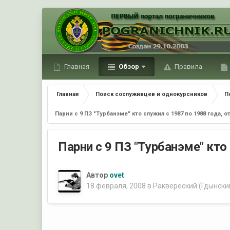
Главная
Обзор
Правила
Главная
Поиск сослуживцев и однокурсников
П
Парни с 9 ПЗ "Турбанэме" кто служил с 1987 по 1988 года, 
Парни с 9 ПЗ "Турбанэме" кто
Автор
ovet
18 февраля, 2008
в
Раквереский (Гдынски