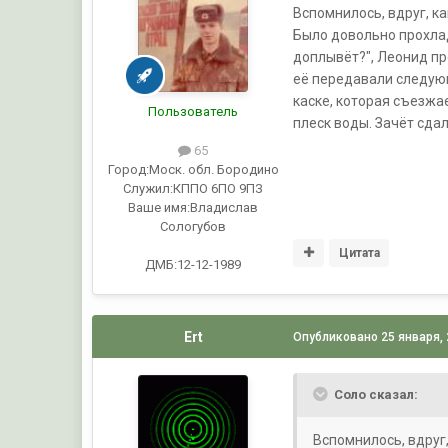
Вспомнилось, вдруг, к
Было довольно прохладн
доплывёт?", Леонид пр
её передавали следующ
каске, которая съезжае
Пользователь
плеск воды. Зачёт сдал
65
Город:
Моск. обл. Бородино
Служил:
КППО 6ПО 9ПЗ
Ваше имя:
Владислав
Сологубов
Цитата
ДМБ:12-12-1989
Ert
Опубликовано
25 января,
Соло сказал:
Вспомнилось, вдруг