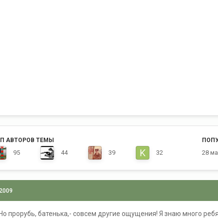
П АВТОРОВ ТЕМЫ
ПОП
95
44
39
32
28 м
 2009
Но прорубь, батенька,- совсем другие ощущения! Я знаю много ребят