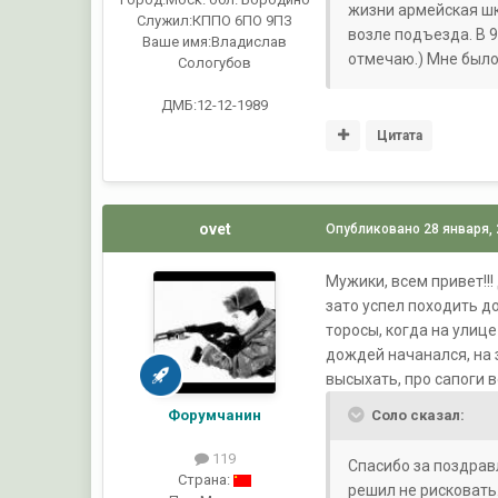
жизни армейская шк
Служил:
КППО 6ПО 9ПЗ
возле подъезда. В 9
Ваше имя:
Владислав
отмечаю.) Мне было
Сологубов
ДМБ:12-12-1989
Цитата
ovet
Опубликовано
28 января,
Мужики, всем привет!!
зато успел походить д
торосы, когда на улице
дождей начанался, на 
высыхать, про сапоги 
Форумчанин
Соло сказал:
119
Спасибо за поздравл
Страна:
решил не рисковать