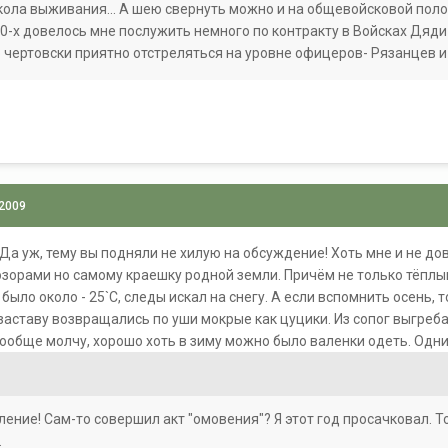
ола выживания... А шею свернуть можно и на общевойсковой поло
0-х довелось мне послужить немного по контракту в Войсках Дяди 
 чертовски приятно отстреляться на уровне офицеров- Рязанцев и н
 2009
! Да уж, тему вы подняли не хилую на обсуждение! Хоть мне и не д
озорами но самому краешку родной земли. Причём не только тёплы
 было около - 25`C, следы искал на снегу. А если вспомнить осень, 
заставу возвращались по уши мокрые как цуцики. Из сопог выгреб
вообще молчу, хорошо хоть в зиму можно было валенки одеть. Одни
ение! Сам-то совершил акт "омовения"? Я этот год просачковал. Т
.