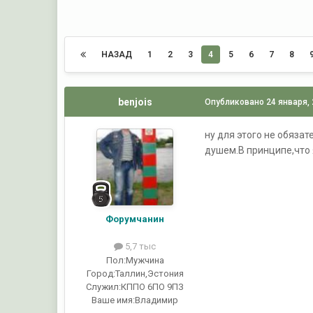
НАЗАД
1
2
3
4
5
6
7
8
benjois
Опубликовано
24 января,
ну для этого не обяза
душем.В принципе,что 
Форумчанин
5,7 тыс
Пол:
Мужчина
Город:
Таллин,Эстония
Служил:
КППО 6ПО 9ПЗ
Ваше имя:
Владимир