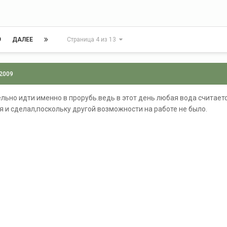
9
ДАЛЕЕ
Страница 4 из 13
 2009
тельно идти именно в прорубь.ведь в этот день любая вода считае
я и сделал,поскольку другой возможности на работе не было.