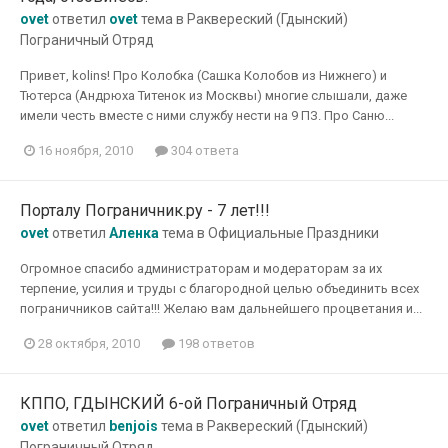
ovet
ответил
ovet
тема в
Раквереский (Гдынский)
Пограничный Отряд
Привет, kolins! Про Колобка (Сашка Колобов из Нижнего) и
Тютерса (Андрюха Титенок из Москвы) многие слышали, даже
имели честь вместе с ними службу нести на 9 ПЗ. Про Саню...
16 ноября, 2010
304 ответа
Порталу Пограничник.ру - 7 лет!!!
ovet
ответил
Аленка
тема в
Официальные Праздники
Огромное спасибо администраторам и модераторам за их
терпение, усилия и труды с благородной целью объединить всех
пограничников сайта!!! Желаю вам дальнейшего процветания и...
28 октября, 2010
198 ответов
КППО, ГДЫНСКИЙ 6-ой Пограничный Отряд
ovet
ответил
benjois
тема в
Раквереский (Гдынский)
Пограничный Отряд