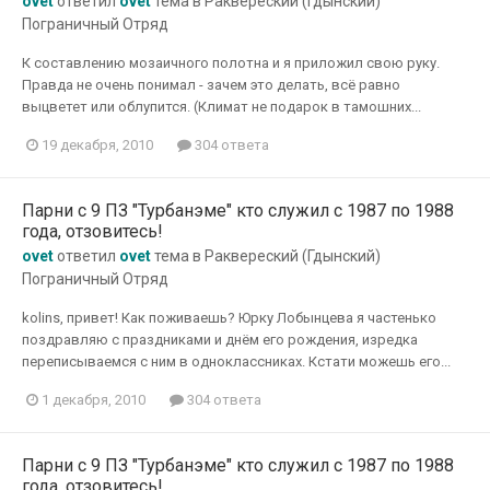
ovet
ответил
ovet
тема в
Раквереский (Гдынский)
Пограничный Отряд
К составлению мозаичного полотна и я приложил свою руку.
Правда не очень понимал - зачем это делать, всё равно
выцветет или облупится. (Климат не подарок в тамошних...
19 декабря, 2010
304 ответа
Парни с 9 ПЗ "Турбанэме" кто служил с 1987 по 1988
года, отзовитесь!
ovet
ответил
ovet
тема в
Раквереский (Гдынский)
Пограничный Отряд
kolins, привет! Как поживаешь? Юрку Лобынцева я частенько
поздравляю с праздниками и днём его рождения, изредка
переписываемся с ним в одноклассниках. Кстати можешь его...
1 декабря, 2010
304 ответа
Парни с 9 ПЗ "Турбанэме" кто служил с 1987 по 1988
года, отзовитесь!