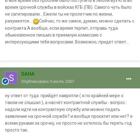
В мое время без проблем было поступить в любой вуз КГБ во
время срочной службы в войсках КГБ (ПВ). Самого чуть было
не сагитировали... Ежели ты не пролетчик по жизни,
разумеется...
Сейчас, то же самое, думаю, можно сделать с
контракта.А вообще, если время терпит, отправь туда
обыкновенное письмо в приемную комиссию с
интересующими тебя вопросами. Возможно, придет ответ...
SAHA
Опубликовано
5 июля, 2007
ну ответ от туда прийдёт наврятли ( я по крайней мере о
таком не слышал ), а насчёт контрактной службы - вопрос :
надоли идти на контрактную службу или можно подать
заявление на срочной службе? и вообще прокатит или нет? я
всеми руками за срочку, но просто не хотелось бы терять год
просто так.