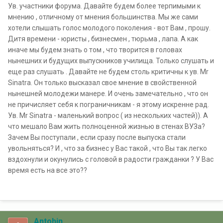
Ув. участники форума. Давайте будем более терпимыми к
мнению , отличному от мнения большинства. Мы же сами
хотели слышать голос молодого поколения - вот Вам , прошу.
Дитя времени - юристы , бизнесмен , тюрьма , лапа. А как
иначе мы будем знать о том , что творится в головах
нынешних и будущих выпускников училища. Только слушать и
еще раз слушать . Давайте не будем столь критичны к ув. Mr
Sinatra. Он только высказал свое мнение в свойственной
нынешней молодежи манере. И очень замечательно , что он
не причисляет себя к пограничникам - я этому искренне рад.
Ув. Mr Sinatra - маленький вопрос ( из нескольких частей)). А
что мешало Вам жить полноценной жизнью в стенах ВУЗа?
Зачем Вы поступали , если сразу после выпуска стали
увольняться? И , что за бизнес у Вас такой , что Вы так легко
вздохнули и окунулись с головой в радости гражданки ? У Вас
время есть на все это??
Antohin