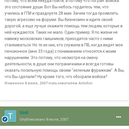
потому, что всем некуда пойти, а потому что погран. войска
это состояние души. Вот Вы небось гордитесь тем, что
учились в ГПИ и празднуете 28 мая. Зачем тогда проявлять
такую агрессию на форуме. Вы бизнесмен и идите своей
дорогой, а еще лучше окажите помощь тем людям, которые в
ней нуждаются. Таких не мало. Один пример. Я по жизни не
навижу московских гаишников, приходится часто с ними
сталкиваться. Но те из них, кто служили в ПВ, когда видят мое
пенсионное (мне 33 года) с пониманием относятся к моим
нарушениям. Это потому, что несмотря на смену
деятельности, в душе они пограничники и всегда готовы
оказать посильную помощь своим "зеленым фуражкам". А Вы,
что Вы сделали? Ну кроме того, что обосрали войска?
Изменено
8 июля, 2007
пользователем Antohin
tool
Опубликовано
8 июля, 2007