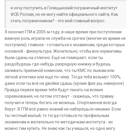
я хочу поступить в Голицынский пограничный институт
ФСБ России, но не могу найти официального сайта. Как
стать пограничником? - это мой главный вопрос.
Я окончил ГПИ в 2005-м году, в наше время при поступлении
важную роль играла не служба на срочке (многие из армии не
поступили), главное - готовиться к экзаменам, среди которых
основной - физкультура. Желательно, чтобы все нормативы
были сданы на отлично. Ещё не помешает, если ты
раздобудешь где-нибудь разрядную книжку и будешь
заливать приёмной комиссии, что ты КМС по лыжам или
лёгкой атлетике или ещё по чему. Тогда тебя возьмут 100%,
даже если ты всё на двойки сдашь (кроме физ-ры, наверное)
Правда первое время тебя будут пихать на всякие
соревнования, но потом отстанут - скажешь, что травму
получил и теперь бегать не можешь. Спортсменов всегда
берут. В ГПИ всё равно знаний не наберёшься никаких. Если
ты честный малый, то тогда готовься по профильным
экзаменам и желательно по методичкам института - их
можно там купить. Не знаю как ты учишься, но одно могу