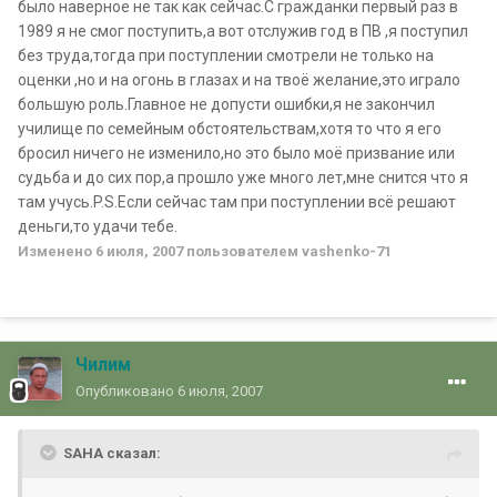
было наверное не так как сейчас.C гражданки первый раз в
1989 я не смог поступить,а вот отслужив год в ПВ ,я поступил
без труда,тогда при поступлении смотрели не только на
оценки ,но и на огонь в глазах и на твоё желание,это играло
большую роль.Главное не допусти ошибки,я не закончил
училище по семейным обстоятельствам,хотя то что я его
бросил ничего не изменило,но это было моё призвание или
судьба и до сих пор,а прошло уже много лет,мне снится что я
там учусь.P.S.Если сейчас там при поступлении всё решают
деньги,то удачи тебе.
Изменено
6 июля, 2007
пользователем vashenko-71
Чилим
Опубликовано
6 июля, 2007
SAHA сказал: