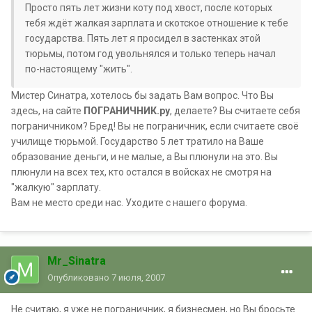
Просто пять лет жизни коту под хвост, после которых
тебя ждёт жалкая зарплата и скотское отношение к тебе
государства. Пять лет я просидел в застенках этой
тюрьмы, потом год увольнялся и только теперь начал
по-настоящему "жить".
Мистер Синатра, хотелось бы задать Вам вопрос. Что Вы
здесь, на сайте
ПОГРАНИЧНИК.ру
, делаете? Вы считаете себя
пограничником? Бред! Вы не пограничник, если считаете своё
училище тюрьмой. Государство 5 лет тратило на Ваше
образование деньги, и не малые, а Вы плюнули на это. Вы
плюнули на всех тех, кто остался в войсках не смотря на
"жалкую" зарплату.
Вам не место среди нас. Уходите с нашего форума.
Mr_Sinatra
Опубликовано
7 июля, 2007
Не считаю, я уже не пограничник, я бизнесмен, но Вы бросьте