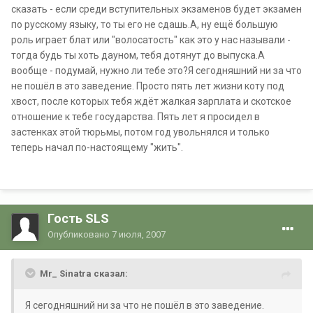
сказать - если среди вступительных экзаменов будет экзамен
по русскому языку, то ты его не сдашь.А, ну ещё большую
роль играет блат или "волосатость" как это у нас называли -
тогда будь ты хоть дауном, тебя дотянут до выпуска.А
вообще - подумай, нужно ли тебе это?Я сегодняшний ни за что
не пошёл в это заведение. Просто пять лет жизни коту под
хвост, после которых тебя ждёт жалкая зарплата и скотское
отношение к тебе государства. Пять лет я просидел в
застенках этой тюрьмы, потом год увольнялся и только
теперь начал по-настоящему "жить".
Гость SLS
Опубликовано
7 июля, 2007
Mr_ Sinatra сказал:
Я сегодняшний ни за что не пошёл в это заведение.