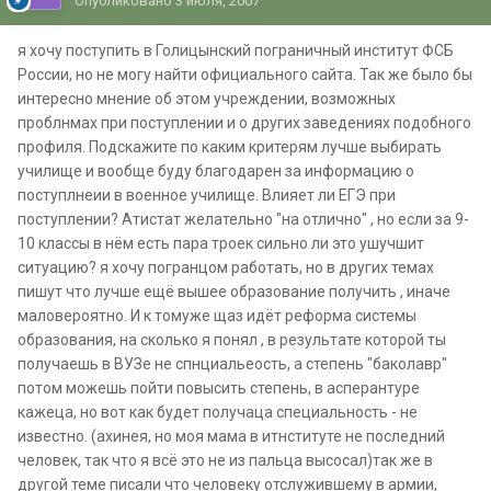
Опубликовано
3 июля, 2007
я хочу поступить в Голицынский пограничный институт ФСБ
России, но не могу найти официального сайта. Так же было бы
интересно мнение об этом учреждении, возможных
проблнмах при поступлении и о других заведениях подобного
профиля. Подскажите по каким критерям лучше выбирать
училище и вообще буду благодарен за информацию о
поступлнеии в военное училище. Влияет ли ЕГЭ при
поступлении? Атистат желательно "на отлично" , но если за 9-
10 классы в нём есть пара троек сильно ли это ушучшит
ситуацию? я хочу погранцом работать, но в других темах
пишут что лучше ещё вышее образование получить , иначе
маловероятно. И к томуже щаз идёт реформа системы
образования, на сколько я понял , в результате которой ты
получаешь в ВУЗе не спнциальеость, а степень "баколавр"
потом можешь пойти повысить степень, в асперантуре
кажеца, но вот как будет получаца специальность - не
известно. (ахинея, но моя мама в итнституте не последний
человек, так что я всё это не из пальца высосал)так же в
другой теме писали что человеку отслужившему в армии,