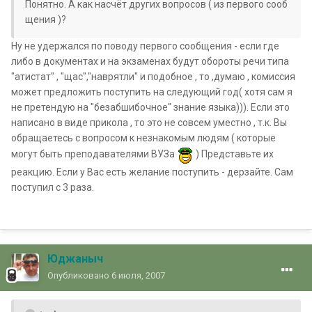
Понятно. А как насчёт других вопросов ( из первого сооб
щения )?
Ну не удержался по поводу первого сообщения - если где
либо в документах и на экзаменах будут обороты речи типа
"атистат" , "щас","наврятли" и подобное , то ,думаю , комиссия
может предложить поступить на следующий год( хотя сам я
не претендую на "безабшибочное" знание языка))). Если это
написано в виде прикола , то это не совсем уместно , т.к. Вы
обращаетесь с вопросом к незнакомым людям ( которые
могут быть преподавателями ВУЗа
) Представьте их
реакцию. Если у Вас есть желание поступить - дерзайте. Сам
поступил с 3 раза.
Юджаныч
Опубликовано
6 июля, 2007