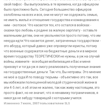
свой пафос - Вы выпускались в те времена, когда офицером
было престижно быть. Сегодня большинство офицеров
озлоблены на всех и вся, они не могут ни содержать семью,
не иметь жильё и отношение государства и командования к
ним - скотское. Что касается тех, кто остался в войсках -
сказки про любовь к родине за жалкую зарплату - оставьте
маленьким детям, они не увольняются просто потому, что им
некуда идти.Что касается денег, затраченных государством -
это абсурд, который давно уже опровергли юристы, потоиу
что военные содержатся на бюджетные деньги и в мирное
время государству ТЕОРЕТИЧЕСКИ не нужны, а уж на случай
войны, извините - всеобщая мобилизация и Вас и меня
призовут и тогда уж я смогу реализовать полученные знания
на государственные деньги. Так что, Вы неправы. Это мнение
не моё а суда.И по поводу тюрьмы - объективно это так, все
мы избежали полноценной молодой студенческой жизни в
эти 4-5 лет, я об этом не жалею, так как живу настоящим, это
просто факт, но не значит, что я ненавижу пограничников, я
никогда не забуду товарищей с которыми учился.
Изменено
7 июля, 2007
пользователем SLS