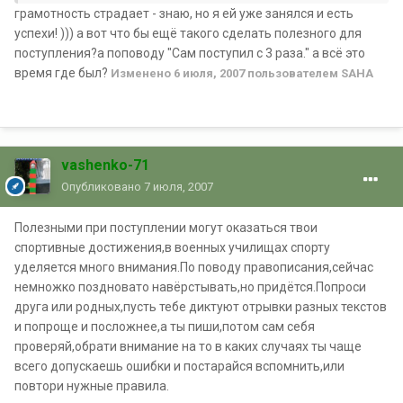
грамотность страдает - знаю, но я ей уже занялся и есть
успехи! ))) а вот что бы ещё такого сделать полезного для
поступления?а поповоду "Сам поступил с 3 раза." а всё это
время где был?
Изменено
6 июля, 2007
пользователем SAHA
vashenko-71
Опубликовано
7 июля, 2007
Полезными при поступлении могут оказаться твои
спортивные достижения,в военных училищах спорту
уделяется много внимания.По поводу правописания,сейчас
немножко поздновато навёрстывать,но придётся.Попроси
друга или родных,пусть тебе диктуют отрывки разных текстов
и попроще и посложнее,а ты пиши,потом сам себя
проверяй,обрати внимание на то в каких случаях ты чаще
всего допускаешь ошибки и постарайся вспомнить,или
повтори нужные правила.