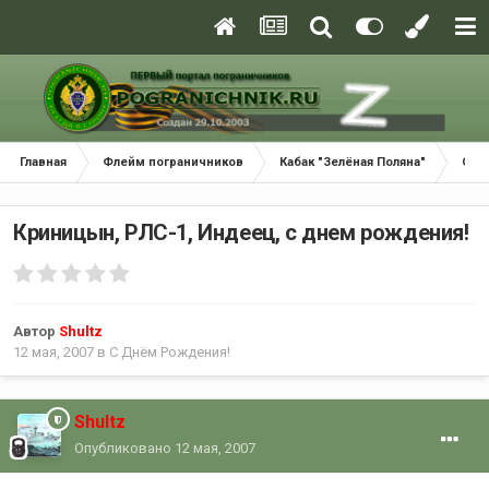
Главная
Флейм пограничников
Кабак "Зелёная Поляна"
С Д
Криницын, РЛС-1, Индеец, с днем рождения!
Автор
Shultz
12 мая, 2007
в
С Днём Рождения!
Shultz
Опубликовано
12 мая, 2007