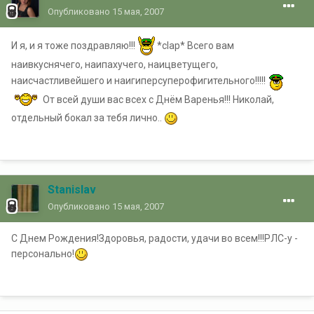
Опубликовано
15 мая, 2007
И я, и я тоже поздравляю!!!
*clap* Всего вам
наивкуснячего, наипахучего, наицветущего,
наисчастливейшего и наигиперсуперофигительного!!!!!
От всей души вас всех с Днём Варенья!!! Николай,
отдельный бокал за тебя лично..
Stanislav
Опубликовано
15 мая, 2007
С Днем Рождения!Здоровья, радости, удачи во всем!!!РЛС-у -
персонально!