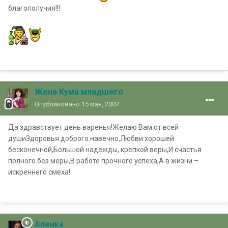
благополучия!!!
Жена Кума младшего
Опубликовано
15 мая, 2007
Да здравствует день варенья!Желаю Вам от всей
душиЗдоровья доброго навечно,Любви хорошей
бесконечной,Большой надежды, крепкой веры,И счастья
полного без меры,В работе прочного успеха,А в жизни –
искреннего смеха!
Аленка